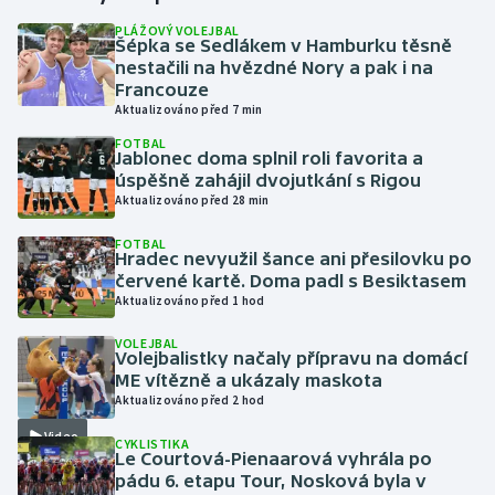
PLÁŽOVÝ VOLEJBAL
Šépka se Sedlákem v Hamburku těsně
Gymnastika
nestačili na hvězdné Nory a pak i na
Francouze
Házená
Aktualizováno před 7 min
FOTBAL
Jezdectví
Jablonec doma splnil roli favorita a
úspěšně zahájil dvojutkání s Rigou
Aktualizováno před 28 min
Judo
FOTBAL
Hradec nevyužil šance ani přesilovku po
Krasobruslení
červené kartě. Doma padl s Besiktasem
Aktualizováno před 1 hod
Lezení
VOLEJBAL
Volejbalistky načaly přípravu na domácí
Lyže a snowboard
ME vítězně a ukázaly maskota
Aktualizováno před 2 hod
Moderní pětiboj
Video
CYKLISTIKA
Le Courtová-Pienaarová vyhrála po
Motorsport
pádu 6. etapu Tour, Nosková byla v