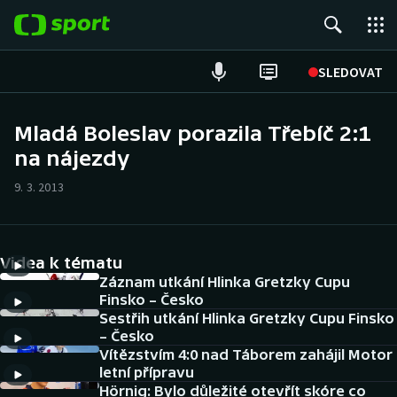
POPULÁRNÍ
SLEDOVAT
Fotbal
Mladá Boleslav porazila Třebíč 2:1
na nájezdy
Hokej
9. 3. 2013
Tenis
Atletika
Videa k tématu
Cyklistika
Záznam utkání Hlinka Gretzky Cupu
Finsko – Česko
Sestřih utkání Hlinka Gretzky Cupu Finsko
DALŠÍ SPORTY
– Česko
Vítězstvím 4:0 nad Táborem zahájil Motor
Americký fotbal
NEPŘEHLÉDNĚTE
letní přípravu
Hörnig: Bylo důležité otevřít skóre co