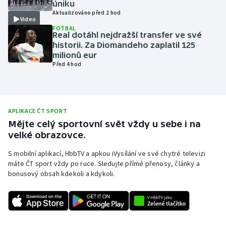
úniku
Aktualizováno před 2 hod
Olympijské hry
Video
FOTBAL
Real dotáhl nejdražší transfer ve své
Parasport
historii. Za Diomandeho zaplatil 125
milionů eur
Plavání
Před 4 hod
Plážový volejbal
Ragby
APLIKACE ČT SPORT
Mějte celý sportovní svět vždy u sebe i na
velké obrazovce.
Rychlobruslení
S mobilní aplikací, HbbTV a apkou iVysílání ve své chytré televizi
Rychlostní kanoistika
máte ČT sport vždy po ruce. Sledujte přímé přenosy, články a
bonusový obsah kdekoli a kdykoli.
Short track
Sportovní střelba