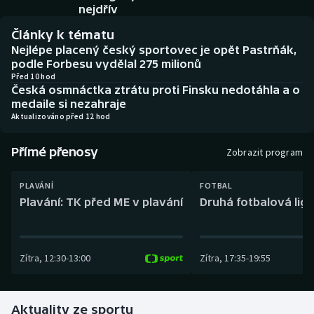
Baseball a softbal
Soutěže
nejdřív
Články k tématu
Basketbal
Historické návraty
Nejlépe placený český sportovec je opět Pastrňák,
podle Forbesu vydělal 275 milionů
Biatlon
Aplikace ČT sport
Před 10 hod
Česká osmnáctka ztrátu proti Finsku nedotáhla a o
medaile si nezahraje
Boby a skeleton
AZ kvíz
Aktualizováno před 12 hod
Box
Přímé přenosy
Zobrazit program
Curling
PLAVÁNÍ
FOTBAL
Plavání: TK před ME v plavání
Druhá fotbalová liga
Dostihy
Florbal
Zítra
,
12:30
-
13:00
Zítra
,
17:35
-
19:55
Futsal
Aktuality ze sportu
Golf