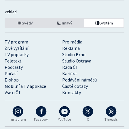
Vzhled
Světlý
Tmavý
Systém
TV program
Pro média
Živé vysílání
Reklama
TV poplatky
Studio Brno
Teletext
Studio Ostrava
Podcasty
Rada ČT
Počasí
Kariéra
E-shop
Podávání námětů
Mobilní a TV aplikace
Časté dotazy
Vše o ČT
Kontakty
Instagram
Facebook
YouTube
X
Threads