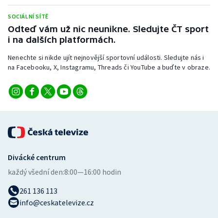
Stolní tenis
SOCIÁLNÍ SÍTĚ
Odteď vám už nic neunikne. Sledujte ČT sport
Triatlon
i na dalších platformách.
Veslování
Nenechte si nikde ujít nejnovější sportovní události. Sledujte nás i
na Facebooku, X, Instagramu, Threads či YouTube a buďte v obraze.
Vodní slalom
Volejbal
Ostatní
Divácké centrum
každý všední den:
8:00—16:00 hodin
261 136 113
info@ceskatelevize.cz