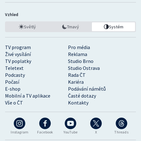
Vzhled
Světlý
Tmavý
Systém
TV program
Pro média
Živé vysílání
Reklama
TV poplatky
Studio Brno
Teletext
Studio Ostrava
Podcasty
Rada ČT
Počasí
Kariéra
E-shop
Podávání námětů
Mobilní a TV aplikace
Časté dotazy
Vše o ČT
Kontakty
Instagram
Facebook
YouTube
X
Threads