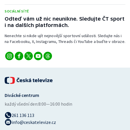
Stolní tenis
SOCIÁLNÍ SÍTĚ
Triatlon
Odteď vám už nic neunikne. Sledujte ČT sport
i na dalších platformách.
Veslování
Nenechte si nikde ujít nejnovější sportovní události. Sledujte nás i
na Facebooku, X, Instagramu, Threads či YouTube a buďte v obraze.
Vodní slalom
Volejbal
Ostatní
Divácké centrum
každý všední den:
8:00—16:00 hodin
261 136 113
info@ceskatelevize.cz