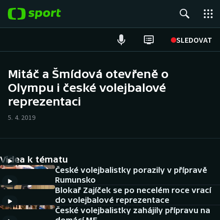
POPULÁRNÍ
SLEDOVAT
Fotbal
Mitáč a Šmídová otevřeně o
Olympu i české volejbalové
Hokej
reprezentaci
Tenis
5. 4. 2019
Atletika
Cyklistika
Videa k tématu
České volejbalistky porazily v přípravě
DALŠÍ SPORTY
Rumunsko
Blokař Zajíček se po necelém roce vrací
do volejbalové reprezentace
Americký fotbal
NEPŘEHLÉDNĚTE
České volejbalistky zahájily přípravu na