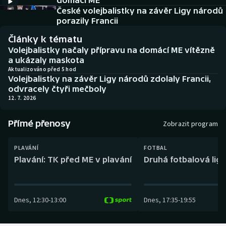
domácí ME
Baseball a softbal
Soutěže
České volejbalistky na závěr Ligy národů
porazily Francii
Basketbal
Historické návraty
Články k tématu
Volejbalistky načaly přípravu na domácí ME vítězně
Biatlon
Aplikace ČT sport
a ukázaly maskota
Aktualizováno před 5 hod
Volejbalistky na závěr Ligy národů zdolaly Francii,
Boby a skeleton
AZ kvíz
odvracely čtyři mečboly
12. 7. 2026
Box
Přímé přenosy
Zobrazit program
Curling
PLAVÁNÍ
FOTBAL
Dostihy
Plavání: TK před ME v plavání
Druhá fotbalová liga
Florbal
Dnes
,
12:30
-
13:00
Dnes
,
17:35
-
19:55
Futsal
Golf