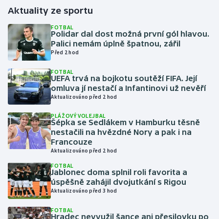
Aktuality ze sportu
Gymnastika
FOTBAL
Polidar dal dost možná první gól hlavou.
Palici nemám úplně špatnou, zářil
Házená
Před 2 hod
Jezdectví
FOTBAL
UEFA trvá na bojkotu soutěží FIFA. Její
omluva jí nestačí a Infantinovi už nevěří
Judo
Aktualizováno před 2 hod
Krasobruslení
PLÁŽOVÝ VOLEJBAL
Šépka se Sedlákem v Hamburku těsně
nestačili na hvězdné Nory a pak i na
Lezení
Francouze
Aktualizováno před 2 hod
Lyže a snowboard
FOTBAL
Jablonec doma splnil roli favorita a
úspěšně zahájil dvojutkání s Rigou
Moderní pětiboj
Aktualizováno před 3 hod
Motorsport
FOTBAL
Hradec nevyužil šance ani přesilovku po