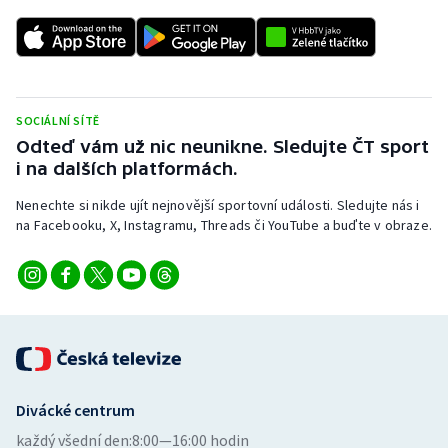
Stolní tenis
Triatlon
Veslování
SOCIÁLNÍ SÍTĚ
Odteď vám už nic neunikne. Sledujte ČT sport
Vodní slalom
i na dalších platformách.
Volejbal
Nenechte si nikde ujít nejnovější sportovní události. Sledujte nás i
na Facebooku, X, Instagramu, Threads či YouTube a buďte v obraze.
Ostatní
Divácké centrum
každý všední den:
8:00—16:00 hodin