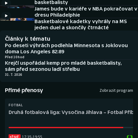
basketbalisty
Baseball a softbal
Soutěže
James bude v kariéře v NBA pokračovat v
dresu Philadelphie
Basketbal
Historické návraty
Basketbalové kadetky vyhrály na MS
jeden duel a skončily čtrnácté
Biatlon
Aplikace ČT sport
Články k tématu
Po deseti výhrách podlehla Minnesota s Joklovou
Boby a skeleton
AZ kvíz
doma Los Angeles 82:89
Před 10 hod
Krejčí uspořádal kemp pro mladé basketbalisty,
Box
sám před sezonou ladí střelbu
31. 7. 2026
Curling
Přímé přenosy
Zobrazit program
Dostihy
FOTBAL
Florbal
Druhá fotbalová liga: Vysočina Jihlava – Fotbal Příb
Futsal
17:35
-
19:55
Golf
ŽIVĚ