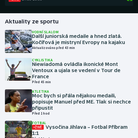
Gymnastika
Aktuality ze sportu
Házená
VODNÍ SLALOM
Další juniorská medaile a hned zlatá.
Kočířová je mistryní Evropy na kajaku
Jezdectví
Aktualizováno před 43 min
Judo
CYKLISTIKA
Niewiadomá ovládla ikonické Mont
Ventoux a ujala se vedení v Tour de
Krasobruslení
France
Před 45 min
Lezení
ATLETIKA
Moc bych si přála nějakou medaili,
popisuje Manuel před ME. Tlak si nechce
Lyže a snowboard
připustit
Před 1 hod
Moderní pětiboj
FOTBAL
Vysočina Jihlava – Fotbal Příbram
ŽIVĚ
Motorsport
1:1