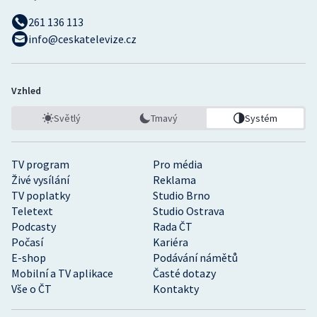
261 136 113
info@ceskatelevize.cz
Vzhled
Světlý
Tmavý
Systém
TV program
Pro média
Živé vysílání
Reklama
TV poplatky
Studio Brno
Teletext
Studio Ostrava
Podcasty
Rada ČT
Počasí
Kariéra
E-shop
Podávání námětů
Mobilní a TV aplikace
Časté dotazy
Vše o ČT
Kontakty