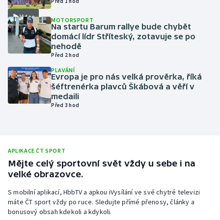
Před 1 hod
Olympijské hry
Video
MOTORSPORT
Na startu Barum rallye bude chybět
domácí lídr Stříteský, zotavuje se po
Parasport
nehodě
Před 2 hod
Plavání
PLAVÁNÍ
Evropa je pro nás velká prověrka, říká
Plážový volejbal
šéftrenérka plavců Škábová a věří v
medaili
Před 3 hod
Ragby
Rychlobruslení
APLIKACE ČT SPORT
Rychlostní kanoistika
Mějte celý sportovní svět vždy u sebe i na
velké obrazovce.
Short track
S mobilní aplikací, HbbTV a apkou iVysílání ve své chytré televizi
máte ČT sport vždy po ruce. Sledujte přímé přenosy, články a
Sportovní střelba
bonusový obsah kdekoli a kdykoli.