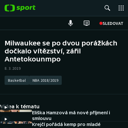
POPULÁRNÍ
SLEDOVAT
Fotbal
Milwaukee se po dvou porážkách
dočkalo vítězství, zářil
Hokej
Antetokounmpo
Tenis
8. 3. 2019
Atletika
Basketbal
NBA 2018/2019
Cyklistika
DALŠÍ SPORTY
Videa k tématu
Eliška Hamzová má nové příjmení i
Americký fotbal
NEPŘEHLÉDNĚTE
smlouvu
Krejčí pořádá kemp pro mladé