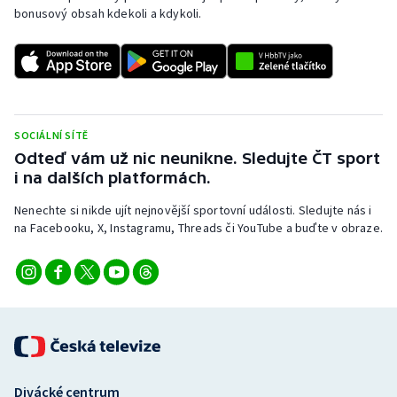
Stolní tenis
bonusový obsah kdekoli a kdykoli.
Triatlon
Veslování
SOCIÁLNÍ SÍTĚ
Vodní slalom
Odteď vám už nic neunikne. Sledujte ČT sport
i na dalších platformách.
Volejbal
Nenechte si nikde ujít nejnovější sportovní události. Sledujte nás i
Ostatní
na Facebooku, X, Instagramu, Threads či YouTube a buďte v obraze.
Divácké centrum