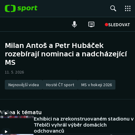
POPULÁRNÍ
SLEDOVAT
Fotbal
Milan Antoš a Petr Hubáček
rozebírají nominaci a nadcházející
Hokej
MS
Tenis
11. 5. 2026
Atletika
Nejnovější videa
Hosté ČT sport
MS v hokeji 2026
Cyklistika
DALŠÍ SPORTY
Videa k tématu
Exhibici na zrekonstruovaném stadionu v
Americký fotbal
NEPŘEHLÉDNĚTE
Třebíči vyhrál výběr domácích
odchovanců