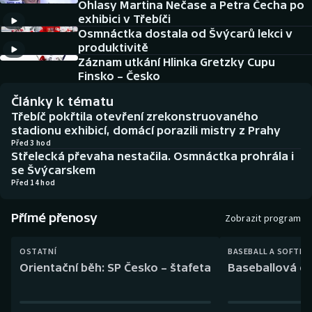
Ohlasy Martina Nečase a Petra Čecha po
Baseball a softbal
Soutěže
exhibici v Třebíči
Osmnáctka dostala od Švýcarů lekci v
Basketbal
Historické návraty
produktivitě
Záznam utkání Hlinka Gretzky Cupu
Biatlon
Aplikace ČT sport
Finsko – Česko
Články k tématu
Boby a skeleton
AZ kvíz
Třebíč pokřtila otevření zrekonstruovaného
stadionu exhibicí, domácí porazili mistry z Prahy
Box
Před 3 hod
Střelecká převaha nestačila. Osmnáctka prohrála i
se Švýcarskem
Curling
Před 14 hod
Dostihy
Přímé přenosy
Zobrazit program
Florbal
OSTATNÍ
BASEBALL A SOFTBA
Orientační běh: SP Česko – štafeta
Baseballová ex
Futsal
Golf