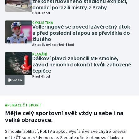
zrekonstruovaného stadionu exhibicí,
domácí porazili mistry z Prahy
Olympijské hry
Před 3 hod
CYKLISTIKA
Parasport
Volleringové se povedl závěrečný útok
a před poslední etapou se převlékla do
Plavání
žlutého
Aktualizováno před 4 hod
Plážový volejbal
PLAVÁNÍ
Dálkoví plavci zakončili ME smolně,
závod nemohli dokončit kvůli zahozené
Ragby
čepičce
Před 4 hod
Video
Rychlobruslení
Rychlostní kanoistika
APLIKACE ČT SPORT
Mějte celý sportovní svět vždy u sebe i na
Short track
velké obrazovce.
Sportovní střelba
S mobilní aplikací, HbbTV a apkou iVysílání ve své chytré televizi
máte ČT sport vždy po ruce. Sledujte přímé přenosy, články a