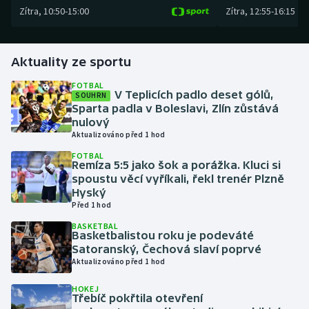
Zítra
,
10:50
-
15:00
Zítra
,
12:55
-
16:15
Gymnastika
Aktuality ze sportu
Házená
FOTBAL
V Teplicích padlo deset gólů,
SOUHRN
Jezdectví
Sparta padla v Boleslavi, Zlín zůstává
nulový
Judo
Aktualizováno před 1 hod
FOTBAL
Krasobruslení
Remíza 5:5 jako šok a porážka. Kluci si
spoustu věcí vyříkali, řekl trenér Plzně
Hyský
Lezení
Před 1 hod
BASKETBAL
Lyže a snowboard
Basketbalistou roku je podeváté
Satoranský, Čechová slaví poprvé
Moderní pětiboj
Aktualizováno před 1 hod
HOKEJ
Motorsport
Třebíč pokřtila otevření