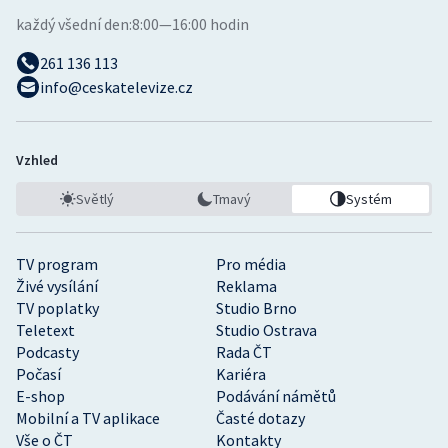
každý všední den:
8:00—16:00 hodin
261 136 113
info@ceskatelevize.cz
Vzhled
Světlý
Tmavý
Systém
TV program
Pro média
Živé vysílání
Reklama
TV poplatky
Studio Brno
Teletext
Studio Ostrava
Podcasty
Rada ČT
Počasí
Kariéra
E-shop
Podávání námětů
Mobilní a TV aplikace
Časté dotazy
Vše o ČT
Kontakty