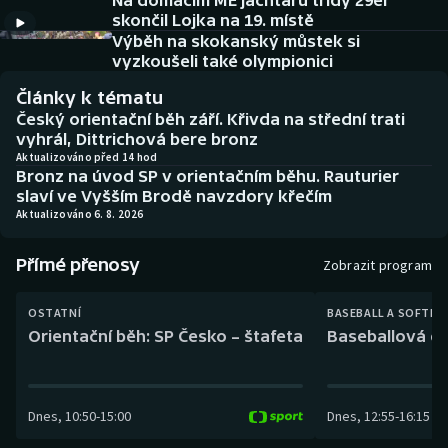
Na domácím ME jachtařů třídy 29er
Baseball a softbal
Soutěže
skončil Lojka na 19. místě
Výběh na skokanský můstek si
Basketbal
Historické návraty
vyzkoušeli také olympionici
Články k tématu
Biatlon
Aplikace ČT sport
Český orientační běh září. Křivda na střední trati
vyhrál, Dittrichová bere bronz
Boby a skeleton
AZ kvíz
Aktualizováno před 14 hod
Bronz na úvod SP v orientačním běhu. Rauturier
slaví ve Vyšším Brodě navzdory křečím
Box
Aktualizováno 6. 8. 2026
Curling
Přímé přenosy
Zobrazit program
Dostihy
OSTATNÍ
BASEBALL A SOFTBA
Orientační běh: SP Česko – štafeta
Baseballová ex
Florbal
Futsal
Dnes
,
10:50
-
15:00
Dnes
,
12:55
-
16:15
Golf