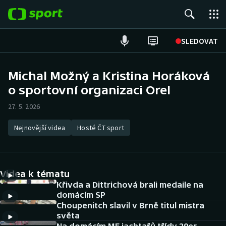
POPULÁRNÍ
SLEDOVAT
Fotbal
Michal Možný a Kristina Horáková
o sportovní organizaci Orel
Hokej
27. 5. 2026
Tenis
Nejnovější videa
Hosté ČT sport
Atletika
Cyklistika
Videa k tématu
DALŠÍ SPORTY
Křivda a Dittrichová brali medaile na
domácím SP
Choupenitch slavil v Brně titul mistra
Americký fotbal
NEPŘEHLÉDNĚTE
světa