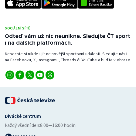
Stolní tenis
Triatlon
SOCIÁLNÍ SÍTĚ
Veslování
Odteď vám už nic neunikne. Sledujte ČT sport
i na dalších platformách.
Vodní slalom
Nenechte si nikde ujít nejnovější sportovní události. Sledujte nás i
na Facebooku, X, Instagramu, Threads či YouTube a buďte v obraze.
Volejbal
Ostatní
Divácké centrum
každý všední den:
8:00—16:00 hodin