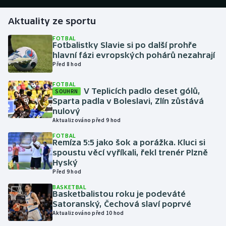
Aktuality ze sportu
Gymnastika
FOTBAL
Fotbalistky Slavie si po další prohře
Házená
hlavní fázi evropských pohárů nezahrají
Před 8 hod
Jezdectví
FOTBAL
V Teplicích padlo deset gólů,
SOUHRN
Judo
Sparta padla v Boleslavi, Zlín zůstává
nulový
Krasobruslení
Aktualizováno před 9 hod
FOTBAL
Remíza 5:5 jako šok a porážka. Kluci si
Lezení
spoustu věcí vyříkali, řekl trenér Plzně
Hyský
Lyže a snowboard
Před 9 hod
BASKETBAL
Moderní pětiboj
Basketbalistou roku je podeváté
Satoranský, Čechová slaví poprvé
Aktualizováno před 10 hod
Motorsport