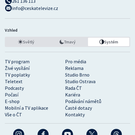
261 136 113
info@ceskatelevize.cz
Vzhled
Světlý
Tmavý
Systém
TV program
Pro média
Živé vysílání
Reklama
TV poplatky
Studio Brno
Teletext
Studio Ostrava
Podcasty
Rada ČT
Počasí
Kariéra
E-shop
Podávání námětů
Mobilní a TV aplikace
Časté dotazy
Vše o ČT
Kontakty