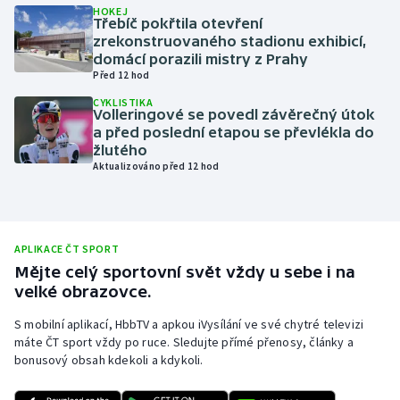
HOKEJ
Třebíč pokřtila otevření
Olympijské hry
zrekonstruovaného stadionu exhibicí,
domácí porazili mistry z Prahy
Parasport
Před 12 hod
CYKLISTIKA
Plavání
Volleringové se povedl závěrečný útok
a před poslední etapou se převlékla do
žlutého
Plážový volejbal
Aktualizováno před 12 hod
Ragby
Rychlobruslení
APLIKACE ČT SPORT
Mějte celý sportovní svět vždy u sebe i na
Rychlostní kanoistika
velké obrazovce.
S mobilní aplikací, HbbTV a apkou iVysílání ve své chytré televizi
Short track
máte ČT sport vždy po ruce. Sledujte přímé přenosy, články a
bonusový obsah kdekoli a kdykoli.
Sportovní střelba