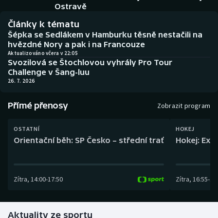
Baseball a softbal
Soutěže
Ostravě
Články k tématu
Basketbal
Historické návraty
Šépka se Sedlákem v Hamburku těsně nestačili na
hvězdné Nory a pak i na Francouze
Biatlon
Aplikace ČT sport
Aktualizováno včera v 22:05
Svozilová se Štochlovou vyhrály Pro Tour
Challenge v Šang-luu
Boby a skeleton
AZ kvíz
26. 7. 2026
Box
Přímé přenosy
Zobrazit program
Curling
OSTATNÍ
HOKEJ
Orientační běh: SP Česko – střední trať
Hokej: Exh
Dostihy
Florbal
Zítra
,
14:00
-
17:50
Zítra
,
16:55
-
19
Futsal
Aktuality ze sportu
Golf