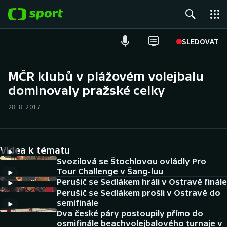
POPULÁRNÍ
SLEDOVAT
Fotbal
MČR klubů v plážovém volejbalu
dominovaly pražské celky
Hokej
28. 8. 2017
Tenis
Atletika
Videa k tématu
Cyklistika
Svozilová se Štochlovou ovládly Pro
Tour Challenge v Šang-luu
Perušič se Sedlákem hráli v Ostravě finále
DALŠÍ SPORTY
Perušič se Sedlákem prošli v Ostravě do
semifinále
Americký fotbal
NEPŘEHLÉDNĚTE
Dva české páry postoupily přímo do
osmifinále beachvolejbalového turnaje v