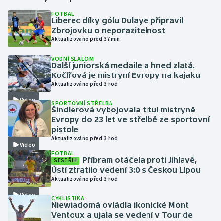
FOTBAL
Liberec díky gólu Dulaye připravil
Gymnastika
Zbrojovku o neporazitelnost
Aktualizováno před 37 min
Házená
VODNÍ SLALOM
Další juniorská medaile a hned zlatá.
Jezdectví
Kočířová je mistryní Evropy na kajaku
Aktualizováno před 3 hod
Judo
Video
SPORTOVNÍ STŘELBA
Šindlerová vybojovala titul mistryně
Krasobruslení
Evropy do 23 let ve střelbě ze sportovní
pistole
Aktualizováno před 3 hod
Lezení
Video
FOTBAL
Příbram otáčela proti Jihlavě,
SESTŘIH
Lyže a snowboard
Ústí ztratilo vedení 3:0 s Českou Lípou
Aktualizováno před 3 hod
Moderní pětiboj
Video
CYKLISTIKA
Niewiadomá ovládla ikonické Mont
Motorsport
Ventoux a ujala se vedení v Tour de