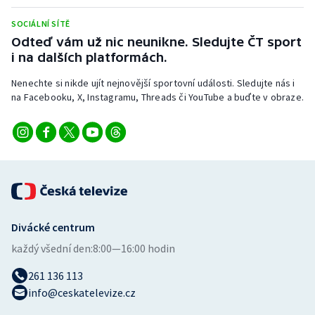
Stolní tenis
SOCIÁLNÍ SÍTĚ
Odteď vám už nic neunikne. Sledujte ČT sport
Triatlon
i na dalších platformách.
Veslování
Nenechte si nikde ujít nejnovější sportovní události. Sledujte nás i
na Facebooku, X, Instagramu, Threads či YouTube a buďte v obraze.
Vodní slalom
Volejbal
Ostatní
Divácké centrum
každý všední den:
8:00—16:00 hodin
261 136 113
info@ceskatelevize.cz