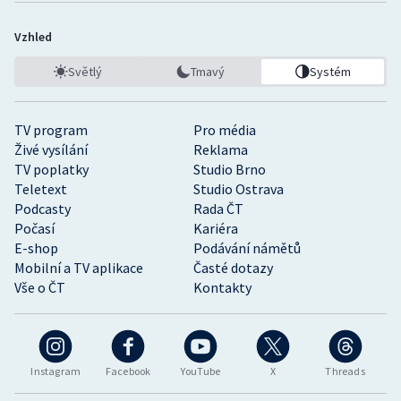
Vzhled
Světlý
Tmavý
Systém
TV program
Pro média
Živé vysílání
Reklama
TV poplatky
Studio Brno
Teletext
Studio Ostrava
Podcasty
Rada ČT
Počasí
Kariéra
E-shop
Podávání námětů
Mobilní a TV aplikace
Časté dotazy
Vše o ČT
Kontakty
Instagram
Facebook
YouTube
X
Threads