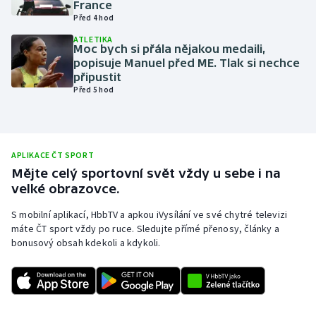
France
Před 4 hod
Olympijské hry
ATLETIKA
Moc bych si přála nějakou medaili,
Parasport
popisuje Manuel před ME. Tlak si nechce
připustit
Plavání
Před 5 hod
Plážový volejbal
Ragby
APLIKACE ČT SPORT
Mějte celý sportovní svět vždy u sebe i na
velké obrazovce.
Rychlobruslení
S mobilní aplikací, HbbTV a apkou iVysílání ve své chytré televizi
Rychlostní kanoistika
máte ČT sport vždy po ruce. Sledujte přímé přenosy, články a
bonusový obsah kdekoli a kdykoli.
Short track
Sportovní střelba