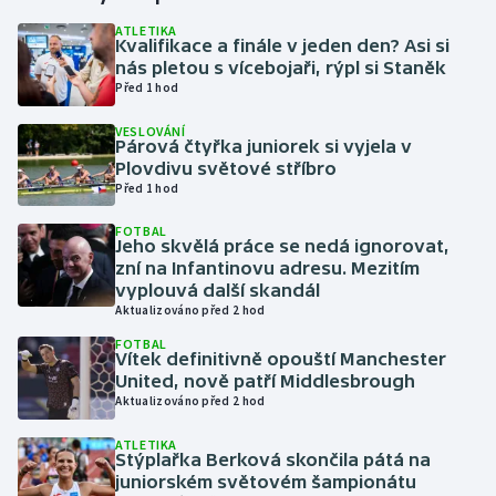
ATLETIKA
Kvalifikace a finále v jeden den? Asi si
Gymnastika
nás pletou s vícebojaři, rýpl si Staněk
Před 1 hod
Házená
VESLOVÁNÍ
Párová čtyřka juniorek si vyjela v
Jezdectví
Plovdivu světové stříbro
Před 1 hod
Judo
FOTBAL
Jeho skvělá práce se nedá ignorovat,
Krasobruslení
zní na Infantinovu adresu. Mezitím
vyplouvá další skandál
Aktualizováno před 2 hod
Lezení
FOTBAL
Vítek definitivně opouští Manchester
Lyže a snowboard
United, nově patří Middlesbrough
Aktualizováno před 2 hod
Moderní pětiboj
ATLETIKA
Stýplařka Berková skončila pátá na
Motorsport
juniorském světovém šampionátu