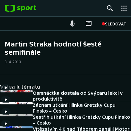
POPULÁRNÍ
SLEDOVAT
Fotbal
Martin Straka hodnotí šesté
semifinále
Hokej
3. 4. 2013
Tenis
Atletika
Videa k tématu
Cyklistika
Osmnáctka dostala od Švýcarů lekci v
produktivitě
Záznam utkání Hlinka Gretzky Cupu
DALŠÍ SPORTY
Finsko – Česko
Sestřih utkání Hlinka Gretzky Cupu Finsko
Americký fotbal
NEPŘEHLÉDNĚTE
– Česko
Vítězstvím 4:0 nad Táborem zahájil Motor