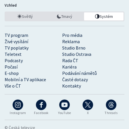
Vzhled
Světlý
Tmavý
Systém
TV program
Pro média
Živé vysílání
Reklama
TV poplatky
Studio Brno
Teletext
Studio Ostrava
Podcasty
Rada ČT
Počasí
Kariéra
E-shop
Podávání námětů
Mobilní a TV aplikace
Časté dotazy
Vše o ČT
Kontakty
Instagram
Facebook
YouTube
X
Threads
© Česká televize