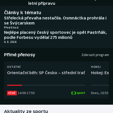
Baseball a softbal
Soutěže
letní přípravu
Články k tématu
Basketbal
Historické návraty
Střelecká převaha nestačila. Osmnáctka prohrála i
se Švýcarskem
Biatlon
Aplikace ČT sport
Před 6 hod
Nejlépe placený český sportovec je opět Pastrňák,
podle Forbesu vydělal 275 milionů
Boby a skeleton
AZ kvíz
6. 8. 2026
Box
Přímé přenosy
Zobrazit program
Curling
OSTATNÍ
HOKEJ
Orientační běh: SP Česko – střední trať
Hokej: Exh
Dostihy
Florbal
14:00
-
17:50
Dnes
,
16:55
-
19
ŽIVĚ
Futsal
Aktuality ze sportu
Golf