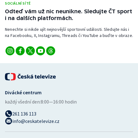
SOCIÁLNÍ SÍTĚ
Stolní tenis
Odteď vám už nic neunikne. Sledujte ČT sport
i na dalších platformách.
Triatlon
Nenechte si nikde ujít nejnovější sportovní události. Sledujte nás i
Veslování
na Facebooku, X, Instagramu, Threads či YouTube a buďte v obraze.
Vodní slalom
Volejbal
Ostatní
Divácké centrum
každý všední den:
8:00—16:00 hodin
261 136 113
info@ceskatelevize.cz