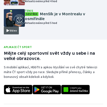
Aktualizováno před 4 hod
Olympijské hry
TENIS
Menšík je v Montrealu v
SESTŘIH
Parasport
osmifinále
Aktualizováno před 5 hod
Plavání
Video
Plážový volejbal
APLIKACE ČT SPORT
Ragby
Mějte celý sportovní svět vždy u sebe i na
velké obrazovce.
Rychlobruslení
S mobilní aplikací, HbbTV a apkou iVysílání ve své chytré televizi
máte ČT sport vždy po ruce. Sledujte přímé přenosy, články a
Rychlostní kanoistika
bonusový obsah kdekoli a kdykoli.
Short track
Sportovní střelba