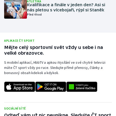
ATLETIKA
Kvalifikace a finále v jeden den? Asi si
Olympijské hry
nás pletou s vícebojaři, rýpl si Staněk
Před 4 hod
Parasport
Plavání
APLIKACE ČT SPORT
Plážový volejbal
Mějte celý sportovní svět vždy u sebe i na
velké obrazovce.
Ragby
S mobilní aplikací, HbbTV a apkou iVysílání ve své chytré televizi
máte ČT sport vždy po ruce. Sledujte přímé přenosy, články a
Rychlobruslení
bonusový obsah kdekoli a kdykoli.
Rychlostní kanoistika
Short track
Sportovní střelba
SOCIÁLNÍ SÍTĚ
Odteď vám už nic neunikne. Sledujte ČT sport