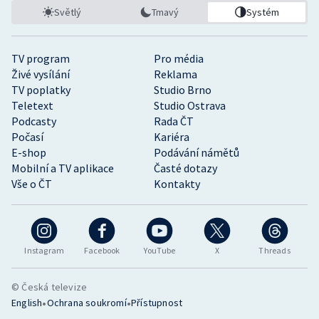
Světlý
Tmavý
Systém
TV program
Pro média
Živé vysílání
Reklama
TV poplatky
Studio Brno
Teletext
Studio Ostrava
Podcasty
Rada ČT
Počasí
Kariéra
E-shop
Podávání námětů
Mobilní a TV aplikace
Časté dotazy
Vše o ČT
Kontakty
Instagram
Facebook
YouTube
X
Threads
© Česká televize
•
•
English
Ochrana soukromí
Přístupnost