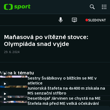
POPULÁRNÍ
SLEDOVAT
Fotbal
Maňasová po vítězné stovce:
Olympiáda snad vyjde
Hokej
29. 6. 2024
Tenis
Atletika
Videa k tématu
Cyklistika
Sestry Švábíkovy o blížícím se ME v
atletice
Juniorská štafeta na 4x400 m získala na
DALŠÍ SPORTY
MS senzační stříbro
Desetibojař Järvinen se chystá na ME
Americký fotbal
NEPŘEHLÉDNĚTE
Štefela má před ME velká očekávání