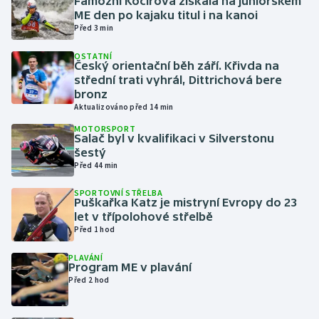
Famózní Kočířová získala na juniorském
ME den po kajaku titul i na kanoi
Před 3 min
Gymnastika
OSTATNÍ
Český orientační běh září. Křivda na
Házená
střední trati vyhrál, Dittrichová bere
bronz
Jezdectví
Aktualizováno před 14 min
MOTORSPORT
Judo
Salač byl v kvalifikaci v Silverstonu
šestý
Před 44 min
Krasobruslení
SPORTOVNÍ STŘELBA
Puškařka Katz je mistryní Evropy do 23
Lezení
let v třípolohové střelbě
Před 1 hod
Lyže a snowboard
PLAVÁNÍ
Program ME v plavání
Moderní pětiboj
Před 2 hod
Motorsport