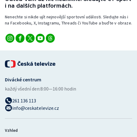
Stolní tenis
i na dalších platformách.
Nenechte si nikde ujít nejnovější sportovní události. Sledujte nás i
Triatlon
na Facebooku, X, Instagramu, Threads či YouTube a buďte v obraze.
Veslování
Vodní slalom
Volejbal
Ostatní
Divácké centrum
každý všední den:
8:00—16:00 hodin
261 136 113
info@ceskatelevize.cz
Vzhled