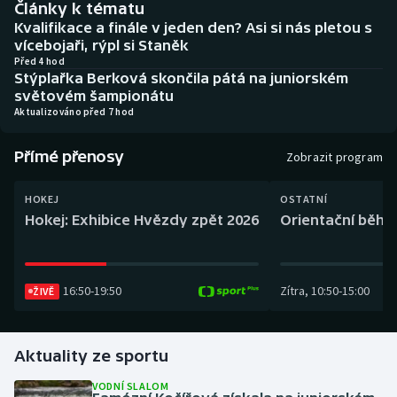
Články k tématu
Baseball a softbal
Soutěže
Kvalifikace a finále v jeden den? Asi si nás pletou s
vícebojaři, rýpl si Staněk
Basketbal
Historické návraty
Před 4 hod
Stýplařka Berková skončila pátá na juniorském
světovém šampionátu
Biatlon
Aplikace ČT sport
Aktualizováno před 7 hod
Boby a skeleton
AZ kvíz
Přímé přenosy
Zobrazit program
Box
HOKEJ
OSTATNÍ
Hokej: Exhibice Hvězdy zpět 2026
Orientační běh: 
Curling
Dostihy
16:50
-
19:50
Zítra
,
10:50
-
15:00
ŽIVĚ
Florbal
Futsal
Aktuality ze sportu
VODNÍ SLALOM
Golf