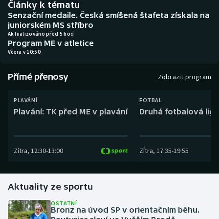
Články k tématu
Baseball a softbal
Soutěže
Senzační medaile. Česká smíšená štafeta získala na
juniorském MS stříbro
Basketbal
Historické návraty
Aktualizováno před 5 hod
Program ME v atletice
Včera v 10:50
Biatlon
Aplikace ČT sport
Přímé přenosy
Boby a skeleton
AZ kvíz
Zobrazit program
Box
PLAVÁNÍ
FOTBAL
Plavání: TK před ME v plavání
Druhá fotbalová liga
Curling
Dostihy
Zítra
,
12:30
-
13:00
Zítra
,
17:35
-
19:55
Florbal
Aktuality ze sportu
Futsal
OSTATNÍ
Bronz na úvod SP v orientačním běhu.
Golf