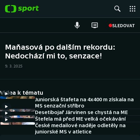
POPULÁRNÍ
SLEDOVAT
Fotbal
Maňasová po dalším rekordu:
Nedochází mi to, senzace!
Hokej
9. 3. 2025
Tenis
Atletika
Videa k tématu
Cyklistika
Juniorská štafeta na 4x400 m získala na
MS senzační stříbro
Desetibojař Järvinen se chystá na ME
DALŠÍ SPORTY
Štefela má před ME velká očekávání
České medailové naděje odletěly na
Americký fotbal
NEPŘEHLÉDNĚTE
juniorské MS v atletice