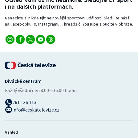
Stolní tenis
i na dalších platformách.
Nenechte si nikde ujít nejnovější sportovní události. Sledujte nás i
Triatlon
na Facebooku, X, Instagramu, Threads či YouTube a buďte v obraze.
Veslování
Vodní slalom
Volejbal
Ostatní
Divácké centrum
každý všední den:
8:00—16:00 hodin
261 136 113
info@ceskatelevize.cz
Vzhled