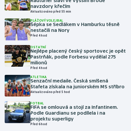
Rauturier slaví ve Vyšším Brodě
navzdory křečím
Aktualizováno před 55 min
Gymnastika
PLÁŽOVÝ VOLEJBAL
Šépka se Sedlákem v Hamburku těsně
Házená
nestačili na Nory
Před 4 hod
Jezdectví
OSTATNÍ
Nejlépe placený český sportovec je opět
Judo
Pastrňák, podle Forbesu vydělal 275
milionů
Před 4 hod
Krasobruslení
ATLETIKA
Senzační medaile. Česká smíšená
Lezení
štafeta získala na juniorském MS stříbro
Aktualizováno před 5 hod
Lyže a snowboard
FOTBAL
FIFA se omlouvá a stojí za Infantinem.
Moderní pětiboj
Podle Guardianu se podílela i na
projektu superligy
Před 6 hod
Motorsport