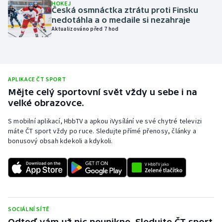
HOKEJ
Česká osmnáctka ztrátu proti Finsku
Olympijské hry
nedotáhla a o medaile si nezahraje
Aktualizováno před 7 hod
Parasport
Plavání
APLIKACE ČT SPORT
Plážový volejbal
Mějte celý sportovní svět vždy u sebe i na
velké obrazovce.
Ragby
S mobilní aplikací, HbbTV a apkou iVysílání ve své chytré televizi
máte ČT sport vždy po ruce. Sledujte přímé přenosy, články a
Rychlobruslení
bonusový obsah kdekoli a kdykoli.
Rychlostní kanoistika
Short track
Sportovní střelba
SOCIÁLNÍ SÍTĚ
Odteď vám už nic neunikne. Sledujte ČT sport