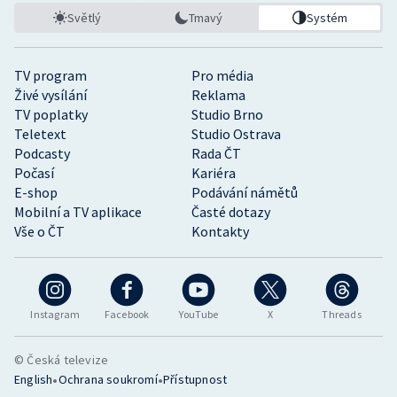
Světlý
Tmavý
Systém
TV program
Pro média
Živé vysílání
Reklama
TV poplatky
Studio Brno
Teletext
Studio Ostrava
Podcasty
Rada ČT
Počasí
Kariéra
E-shop
Podávání námětů
Mobilní a TV aplikace
Časté dotazy
Vše o ČT
Kontakty
Instagram
Facebook
YouTube
X
Threads
© Česká televize
•
•
English
Ochrana soukromí
Přístupnost