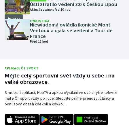
Ústí ztratilo vedení 3:0 s Českou Lípou
Olympijské hry
Aktualizováno před 10 hod
Video
CYKLISTIKA
Parasport
Niewiadomá ovládla ikonické Mont
Ventoux a ujala se vedení v Tour de
Plavání
France
Před 11 hod
Plážový volejbal
Ragby
APLIKACE ČT SPORT
Mějte celý sportovní svět vždy u sebe i na
Rychlobruslení
velké obrazovce.
Rychlostní kanoistika
S mobilní aplikací, HbbTV a apkou iVysílání ve své chytré televizi
máte ČT sport vždy po ruce. Sledujte přímé přenosy, články a
bonusový obsah kdekoli a kdykoli.
Short track
Sportovní střelba