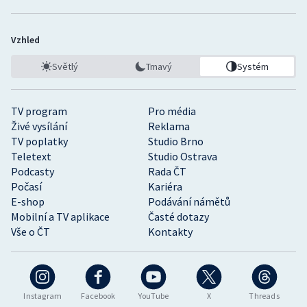
Vzhled
Světlý
Tmavý
Systém
TV program
Pro média
Živé vysílání
Reklama
TV poplatky
Studio Brno
Teletext
Studio Ostrava
Podcasty
Rada ČT
Počasí
Kariéra
E-shop
Podávání námětů
Mobilní a TV aplikace
Časté dotazy
Vše o ČT
Kontakty
Instagram
Facebook
YouTube
X
Threads