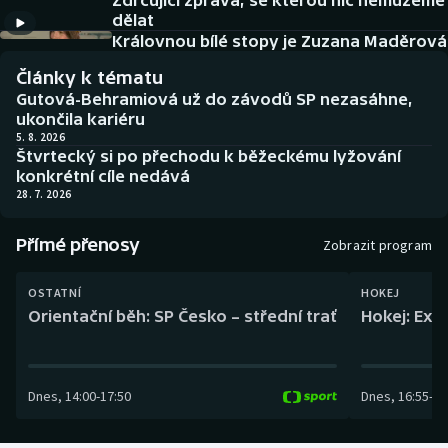
Zdrcující zpráva, se kterou nic nemůžeme
Baseball a softbal
Soutěže
dělat
Královnou bílé stopy je Zuzana Maděrová
Basketbal
Historické návraty
Články k tématu
Gutová-Behramiová už do závodů SP nezasáhne,
Biatlon
Aplikace ČT sport
ukončila kariéru
5. 8. 2026
Štvrtecký si po přechodu k běžeckému lyžování
Boby a skeleton
AZ kvíz
konkrétní cíle nedává
28. 7. 2026
Box
Přímé přenosy
Zobrazit program
Curling
OSTATNÍ
HOKEJ
Dostihy
Orientační běh: SP Česko – střední trať
Hokej: Exh
Florbal
Dnes
,
14:00
-
17:50
Dnes
,
16:55
-
19
Futsal
Golf