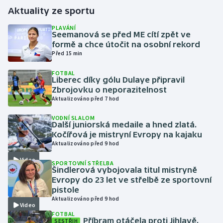
Aktuality ze sportu
Gymnastika
PLAVÁNÍ
Seemanová se před ME cítí zpět ve
formě a chce útočit na osobní rekord
Házená
Před 15 min
Jezdectví
FOTBAL
Liberec díky gólu Dulaye připravil
Zbrojovku o neporazitelnost
Judo
Aktualizováno před 7 hod
Krasobruslení
VODNÍ SLALOM
Další juniorská medaile a hned zlatá.
Kočířová je mistryní Evropy na kajaku
Lezení
Aktualizováno před 9 hod
Video
SPORTOVNÍ STŘELBA
Lyže a snowboard
Šindlerová vybojovala titul mistryně
Evropy do 23 let ve střelbě ze sportovní
Moderní pětiboj
pistole
Aktualizováno před 9 hod
Video
Motorsport
FOTBAL
Příbram otáčela proti Jihlavě,
SESTŘIH