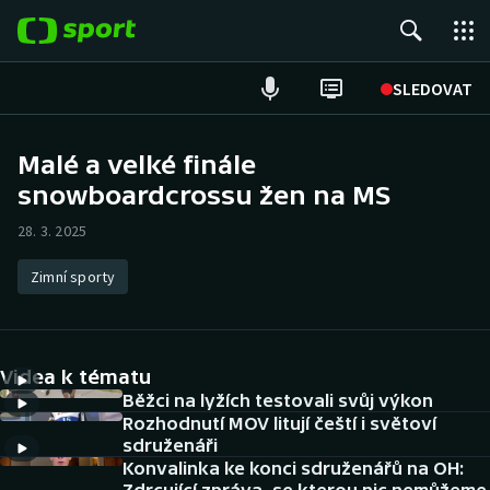
POPULÁRNÍ
SLEDOVAT
Fotbal
Malé a velké finále
snowboardcrossu žen na MS
Hokej
28. 3. 2025
Tenis
Zimní sporty
Atletika
Cyklistika
Videa k tématu
DALŠÍ SPORTY
Běžci na lyžích testovali svůj výkon
Rozhodnutí MOV litují čeští i světoví
sdruženáři
Americký fotbal
NEPŘEHLÉDNĚTE
Konvalinka ke konci sdruženářů na OH: