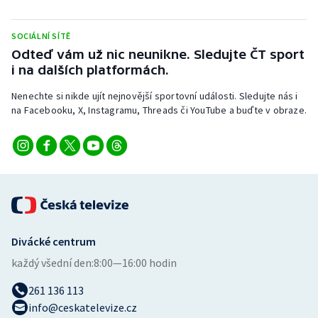
Stolní tenis
SOCIÁLNÍ SÍTĚ
Triatlon
Odteď vám už nic neunikne. Sledujte ČT sport
i na dalších platformách.
Veslování
Nenechte si nikde ujít nejnovější sportovní události. Sledujte nás i
na Facebooku, X, Instagramu, Threads či YouTube a buďte v obraze.
Vodní slalom
Volejbal
Ostatní
Divácké centrum
každý všední den:
8:00—16:00 hodin
261 136 113
info@ceskatelevize.cz