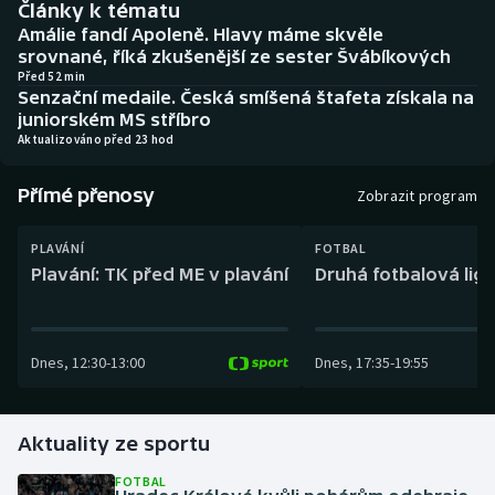
Články k tématu
Baseball a softbal
Soutěže
Amálie fandí Apoleně. Hlavy máme skvěle
srovnané, říká zkušenější ze sester Švábíkových
Basketbal
Historické návraty
Před 52 min
Senzační medaile. Česká smíšená štafeta získala na
juniorském MS stříbro
Biatlon
Aplikace ČT sport
Aktualizováno před 23 hod
Boby a skeleton
AZ kvíz
Přímé přenosy
Zobrazit program
Box
PLAVÁNÍ
FOTBAL
Plavání: TK před ME v plavání
Druhá fotbalová liga
Curling
Dostihy
Dnes
,
12:30
-
13:00
Dnes
,
17:35
-
19:55
Florbal
Futsal
Aktuality ze sportu
FOTBAL
Golf