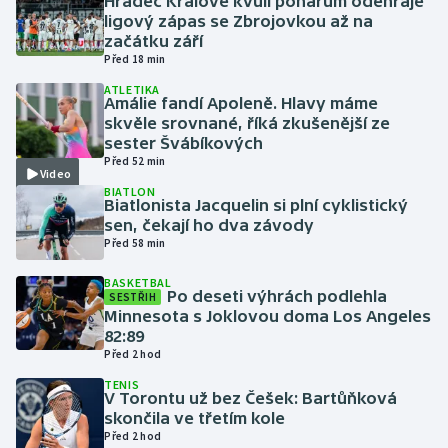
Hradec Králové kvůli pohárům odehraje
ligový zápas se Zbrojovkou až na
začátku září
Gymnastika
Před 18 min
ATLETIKA
Házená
Amálie fandí Apoleně. Hlavy máme
skvěle srovnané, říká zkušenější ze
Jezdectví
sester Švábíkových
Před 52 min
Video
Judo
BIATLON
Biatlonista Jacquelin si plní cyklistický
sen, čekají ho dva závody
Krasobruslení
Před 58 min
BASKETBAL
Lezení
Po deseti výhrách podlehla
SESTŘIH
Minnesota s Joklovou doma Los Angeles
Lyže a snowboard
82:89
Před 2 hod
Moderní pětiboj
TENIS
V Torontu už bez Češek: Bartůňková
skončila ve třetím kole
Motorsport
Před 2 hod