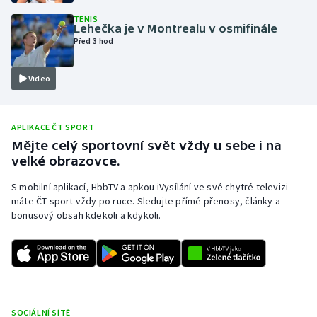
TENIS
Olympijské hry
Lehečka je v Montrealu v osmifinále
Před 3 hod
Parasport
Video
Plavání
Plážový volejbal
APLIKACE ČT SPORT
Mějte celý sportovní svět vždy u sebe i na
Ragby
velké obrazovce.
S mobilní aplikací, HbbTV a apkou iVysílání ve své chytré televizi
Rychlobruslení
máte ČT sport vždy po ruce. Sledujte přímé přenosy, články a
bonusový obsah kdekoli a kdykoli.
Rychlostní kanoistika
Short track
Sportovní střelba
SOCIÁLNÍ SÍTĚ