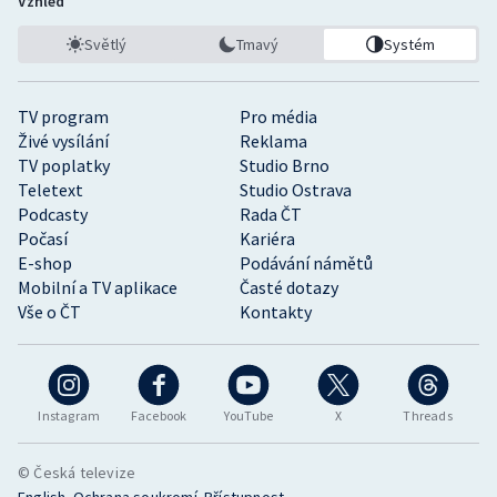
Vzhled
Světlý
Tmavý
Systém
TV program
Pro média
Živé vysílání
Reklama
TV poplatky
Studio Brno
Teletext
Studio Ostrava
Podcasty
Rada ČT
Počasí
Kariéra
E-shop
Podávání námětů
Mobilní a TV aplikace
Časté dotazy
Vše o ČT
Kontakty
Instagram
Facebook
YouTube
X
Threads
© Česká televize
•
•
English
Ochrana soukromí
Přístupnost