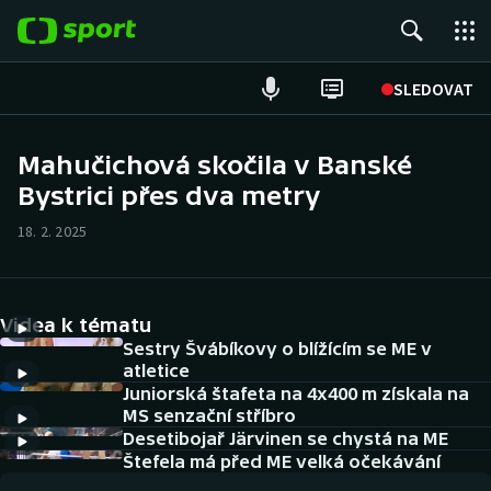
POPULÁRNÍ
SLEDOVAT
Fotbal
Mahučichová skočila v Banské
Bystrici přes dva metry
Hokej
18. 2. 2025
Tenis
Atletika
Videa k tématu
Cyklistika
Sestry Švábíkovy o blížícím se ME v
atletice
Juniorská štafeta na 4x400 m získala na
DALŠÍ SPORTY
MS senzační stříbro
Desetibojař Järvinen se chystá na ME
Americký fotbal
NEPŘEHLÉDNĚTE
Štefela má před ME velká očekávání