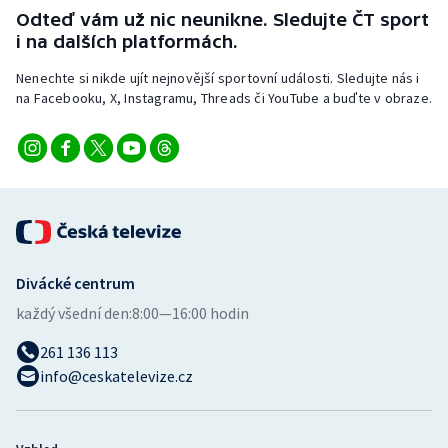
Stolní tenis
Odteď vám už nic neunikne. Sledujte ČT sport
i na dalších platformách.
Triatlon
Nenechte si nikde ujít nejnovější sportovní události. Sledujte nás i
na Facebooku, X, Instagramu, Threads či YouTube a buďte v obraze.
Veslování
Vodní slalom
Volejbal
Ostatní
Divácké centrum
každý všední den:
8:00—16:00 hodin
261 136 113
info@ceskatelevize.cz