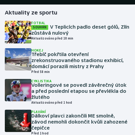
Aktuality ze sportu
Gymnastika
FOTBAL
V Teplicích padlo deset gólů, Zlín
SOUHRN
Házená
zůstává nulový
Aktualizováno před 18 min
Jezdectví
HOKEJ
Třebíč pokřtila otevření
Judo
zrekonstruovaného stadionu exhibicí,
domácí porazili mistry z Prahy
Krasobruslení
Před 58 min
CYKLISTIKA
Volleringové se povedl závěrečný útok
Lezení
a před poslední etapou se převlékla do
žlutého
Lyže a snowboard
Aktualizováno před 1 hod
PLAVÁNÍ
Moderní pětiboj
Dálkoví plavci zakončili ME smolně,
závod nemohli dokončit kvůli zahozené
čepičce
Motorsport
Před 1 hod