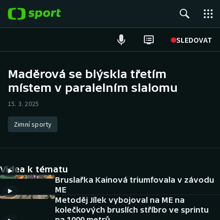
POPULÁRNÍ
SLEDOVAT
Fotbal
Maděrová se blýskla třetím
místem v paralelním slalomu
Hokej
15. 3. 2025
Tenis
Zimní sporty
Atletika
Cyklistika
Videa k tématu
DALŠÍ SPORTY
Bruslařka Kainová triumfovala v závodu
ME
Metoděj Jílek vybojoval na ME na
Americký fotbal
NEPŘEHLÉDNĚTE
kolečkových bruslích stříbro ve sprintu
na 1000 metrů