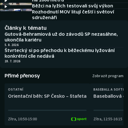
Baseball a softbal
Soutěže
Běžci na lyžích testovali svůj výkon
Rozhodnutí MOV litují čeští i světoví
Basketbal
Historické návraty
sdruženáři
Články k tématu
Biatlon
Aplikace ČT sport
Gutová-Behramiová už do závodů SP nezasáhne,
ukončila kariéru
Boby a skeleton
AZ kvíz
5. 8. 2026
Štvrtecký si po přechodu k běžeckému lyžování
konkrétní cíle nedává
Box
28. 7. 2026
Curling
Přímé přenosy
Zobrazit program
Dostihy
OSTATNÍ
BASEBALL A SOFTBA
Orientační běh: SP Česko – štafeta
Baseballová ex
Florbal
Futsal
Zítra
,
10:50
-
15:00
Zítra
,
12:55
-
16:15
Golf