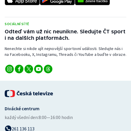
Stolní tenis
Triatlon
SOCIÁLNÍ SÍTĚ
Odteď vám už nic neunikne. Sledujte ČT sport
Veslování
i na dalších platformách.
Vodní slalom
Nenechte si nikde ujít nejnovější sportovní události. Sledujte nás i
na Facebooku, X, Instagramu, Threads či YouTube a buďte v obraze.
Volejbal
Ostatní
Divácké centrum
každý všední den:
8:00—16:00 hodin
261 136 113