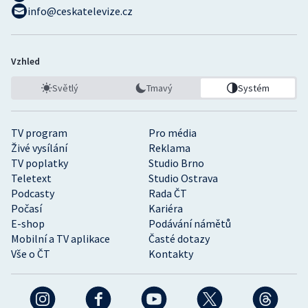
info@ceskatelevize.cz
Vzhled
Světlý
Tmavý
Systém
TV program
Pro média
Živé vysílání
Reklama
TV poplatky
Studio Brno
Teletext
Studio Ostrava
Podcasty
Rada ČT
Počasí
Kariéra
E-shop
Podávání námětů
Mobilní a TV aplikace
Časté dotazy
Vše o ČT
Kontakty