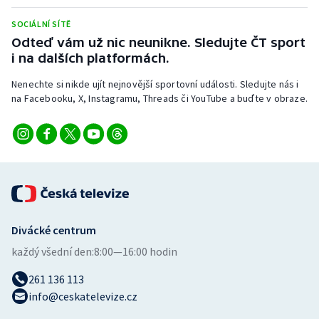
Stolní tenis
SOCIÁLNÍ SÍTĚ
Odteď vám už nic neunikne. Sledujte ČT sport
Triatlon
i na dalších platformách.
Veslování
Nenechte si nikde ujít nejnovější sportovní události. Sledujte nás i
na Facebooku, X, Instagramu, Threads či YouTube a buďte v obraze.
Vodní slalom
Volejbal
Ostatní
Divácké centrum
každý všední den:
8:00—16:00 hodin
261 136 113
info@ceskatelevize.cz