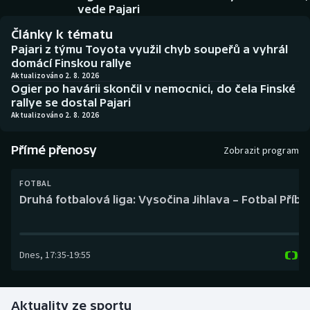
Baseball a softbal
Soutěže
vede Pajari
Články k tématu
Basketbal
Historické návraty
Pajari z týmu Toyota využil chyb soupeřů a vyhrál
domácí Finskou rallye
Biatlon
Aplikace ČT sport
Aktualizováno 2. 8. 2026
Ogier po havárii skončil v nemocnici, do čela Finské
rallye se dostal Pajari
Boby a skeleton
AZ kvíz
Aktualizováno 2. 8. 2026
Box
Přímé přenosy
Zobrazit program
Curling
FOTBAL
Druhá fotbalová liga: Vysočina Jihlava – Fotbal Příb
Dostihy
Florbal
Dnes
,
17:35
-
19:55
Futsal
Aktuality ze sportu
Golf