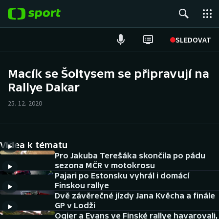
POPULÁRNÍ
SLEDOVAT
Fotbal
Macík se Šoltysem se připravují na
Rallye Dakar
Hokej
25. 12. 2020
Tenis
Atletika
Videa k tématu
Cyklistika
Pro Jakuba Terešáka skončila po pádu
sezona MČR v motokrosu
Pajari po Estonsku vyhrál i domácí
DALŠÍ SPORTY
Finskou rallye
Dvě závěrečné jízdy Jana Kvěcha a finále
Americký fotbal
NEPŘEHLÉDNĚTE
GP v Lodži
Ogier a Evans ve Finské rallye havarovali,