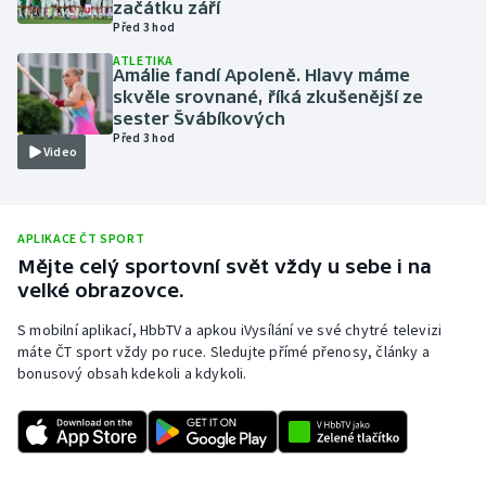
začátku září
Před 3 hod
Olympijské hry
ATLETIKA
Amálie fandí Apoleně. Hlavy máme
Parasport
skvěle srovnané, říká zkušenější ze
sester Švábíkových
Plavání
Před 3 hod
Video
Plážový volejbal
Ragby
APLIKACE ČT SPORT
Mějte celý sportovní svět vždy u sebe i na
velké obrazovce.
Rychlobruslení
S mobilní aplikací, HbbTV a apkou iVysílání ve své chytré televizi
Rychlostní kanoistika
máte ČT sport vždy po ruce. Sledujte přímé přenosy, články a
bonusový obsah kdekoli a kdykoli.
Short track
Sportovní střelba