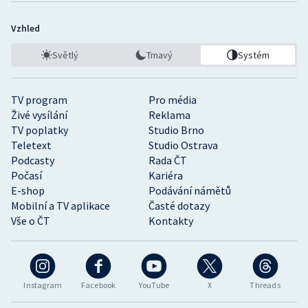
Vzhled
Světlý
Tmavý
Systém
TV program
Pro média
Živé vysílání
Reklama
TV poplatky
Studio Brno
Teletext
Studio Ostrava
Podcasty
Rada ČT
Počasí
Kariéra
E-shop
Podávání námětů
Mobilní a TV aplikace
Časté dotazy
Vše o ČT
Kontakty
Instagram
Facebook
YouTube
X
Threads