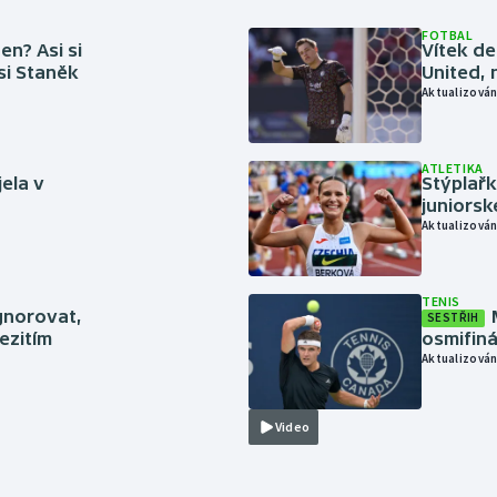
FOTBAL
en? Asi si
Vítek de
 si Staněk
United, 
Aktualizován
ATLETIKA
jela v
Stýplařk
juniors
Aktualizován
TENIS
gnorovat,
SESTŘIH
ezitím
osmifiná
Aktualizován
Video