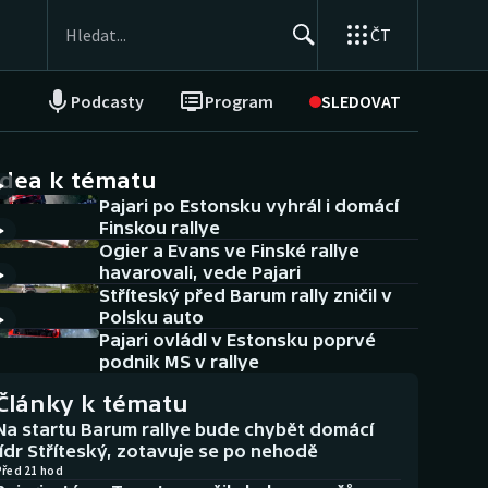
ČT
Podcasty
Program
SLEDOVAT
NEPŘEHLÉDNĚTE
Soutěže
idea k tématu
Pajari po Estonsku vyhrál i domácí
Historické návraty
Finskou rallye
Ogier a Evans ve Finské rallye
Aplikace ČT sport
havarovali, vede Pajari
Stříteský před Barum rally zničil v
AZ kvíz
Polsku auto
Pajari ovládl v Estonsku poprvé
podnik MS v rallye
Články k tématu
Na startu Barum rallye bude chybět domácí
lídr Stříteský, zotavuje se po nehodě
Před 21 hod