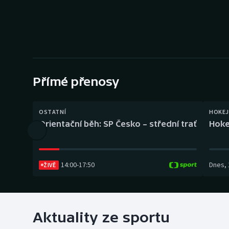
Curling
Dostihy
Florbal
Futsal
Přímé přenosy
Golf
OSTATNÍ
HOKEJ
Orientační běh: SP Česko – střední trať
Hoke
Gymnastika
14:00
-
17:50
Dnes
,
ŽIVĚ
Aktuality ze sportu