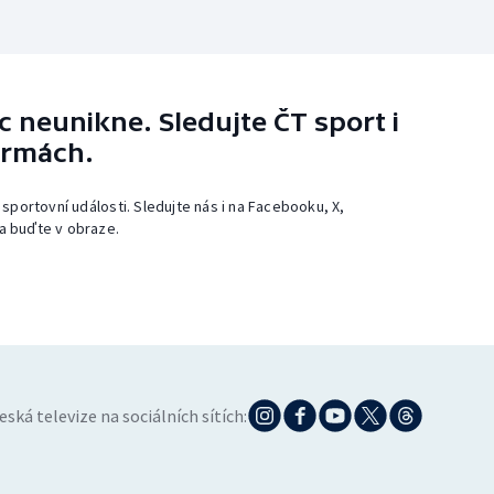
 neunikne. Sledujte ČT sport i
ormách.
 sportovní události. Sledujte nás i na Facebooku, X,
a buďte v obraze.
eská televize na sociálních sítích: