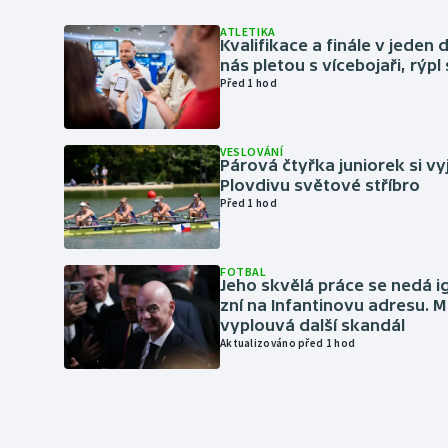
ATLETIKA
Kvalifikace a finále v jeden d
nás pletou s vícebojaři, rýpl
Před 1 hod
VESLOVÁNÍ
Párová čtyřka juniorek si vy
Plovdivu světové stříbro
Před 1 hod
FOTBAL
Jeho skvělá práce se nedá i
zní na Infantinovu adresu. M
vyplouvá další skandál
Aktualizováno před 1 hod