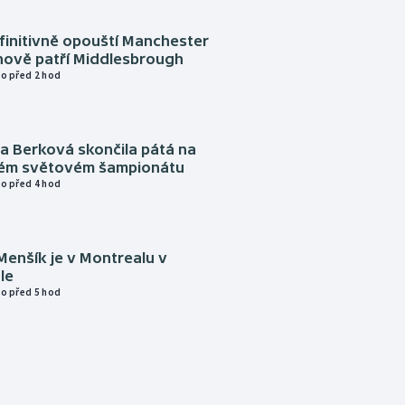
finitivně opouští Manchester
nově patří Middlesbrough
o před 2 hod
a Berková skončila pátá na
kém světovém šampionátu
o před 4 hod
Menšík je v Montrealu v
le
o před 5 hod