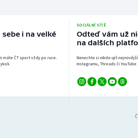
SOCIÁLNÍ SÍTĚ
 sebe i na velké
Odteď vám už nic
na dalších platf
izi máte ČT sport vždy po ruce.
Nenechte si nikde ujít nejnovější
ykoli.
Instagramu, Threads či YouTube 
Č