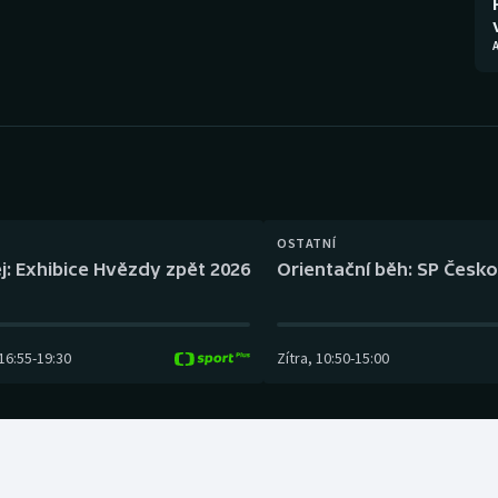
Moderní pětiboj
Triatlon
A
Motorsport
Veslování
Olympijské hry
Vodní slalom
Parasport
Volejbal
Plavání
Ostatní
OSTATNÍ
j: Exhibice Hvězdy zpět 2026
Orientační běh: SP Česko
Plážový volejbal
16:55
-
19:30
Zítra
,
10:50
-
15:00