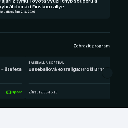
Pajari z týmu Toyota využil chyb soupeřů a
vyhrál domácí Finskou rallye
ktualizováno 2. 8. 2026
Zobrazit program
BASEBALL A SOFTBAL
 – štafeta
Baseballová extraliga: Hroši Brno – Eagles
Zítra
,
12:55
-
16:15