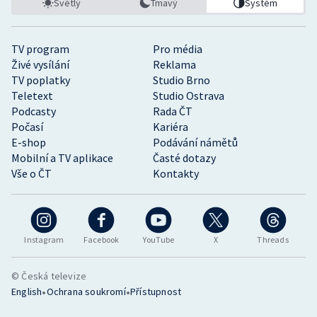
Světlý
Tmavý
Systém
TV program
Pro média
Živé vysílání
Reklama
TV poplatky
Studio Brno
Teletext
Studio Ostrava
Podcasty
Rada ČT
Počasí
Kariéra
E-shop
Podávání námětů
Mobilní a TV aplikace
Časté dotazy
Vše o ČT
Kontakty
Instagram
Facebook
YouTube
X
Threads
© Česká televize
•
•
English
Ochrana soukromí
Přístupnost