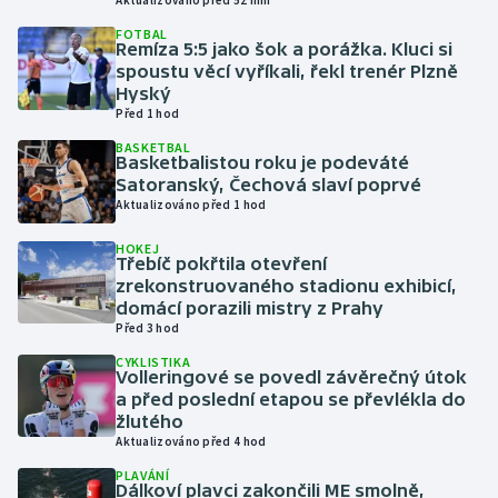
Aktualizováno před 52 min
FOTBAL
Remíza 5:5 jako šok a porážka. Kluci si
Gymnastika
spoustu věcí vyříkali, řekl trenér Plzně
Hyský
Házená
Před 1 hod
BASKETBAL
Jezdectví
Basketbalistou roku je podeváté
Satoranský, Čechová slaví poprvé
Aktualizováno před 1 hod
Judo
HOKEJ
Třebíč pokřtila otevření
Krasobruslení
zrekonstruovaného stadionu exhibicí,
domácí porazili mistry z Prahy
Lezení
Před 3 hod
CYKLISTIKA
Lyže a snowboard
Volleringové se povedl závěrečný útok
a před poslední etapou se převlékla do
žlutého
Moderní pětiboj
Aktualizováno před 4 hod
PLAVÁNÍ
Motorsport
Dálkoví plavci zakončili ME smolně,