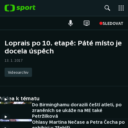
POPULÁRNÍ
SLEDOVAT
Fotbal
Loprais po 10. etapě: Páté místo je
docela úspěch
Hokej
13. 1. 2017
Tenis
Videoarchiv
Atletika
Cyklistika
Videa k tématu
DALŠÍ SPORTY
Do Birminghamu dorazili čeští atleti, po
zraněních se ukáže na ME také
Petržilková
Americký fotbal
NEPŘEHLÉDNĚTE
Ohlasy Martina Nečase a Petra Čecha po
exhibici v Třebíči