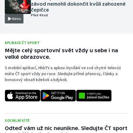
závod nemohli dokončit kvůli zahozené
Olympijské hry
čepičce
Před 4 hod
Video
Parasport
Plavání
APLIKACE ČT SPORT
Mějte celý sportovní svět vždy u sebe i na
Plážový volejbal
velké obrazovce.
Ragby
S mobilní aplikací, HbbTV a apkou iVysílání ve své chytré televizi
máte ČT sport vždy po ruce. Sledujte přímé přenosy, články a
bonusový obsah kdekoli a kdykoli.
Rychlobruslení
Rychlostní kanoistika
Short track
SOCIÁLNÍ SÍTĚ
Sportovní střelba
Odteď vám už nic neunikne. Sledujte ČT sport