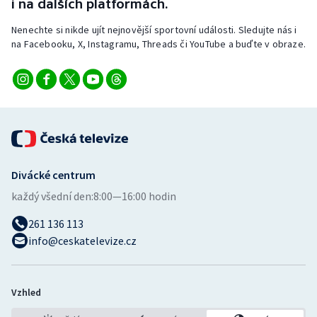
i na dalších platformách.
Stolní tenis
Nenechte si nikde ujít nejnovější sportovní události. Sledujte nás i
Triatlon
na Facebooku, X, Instagramu, Threads či YouTube a buďte v obraze.
Veslování
Vodní slalom
Volejbal
Divácké centrum
Ostatní
každý všední den:
8:00—16:00 hodin
261 136 113
info@ceskatelevize.cz
Vzhled