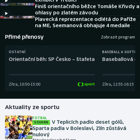
Baseball a softbal
Soutěže
Finiš orientačního běžce Tomáše Křivdy a
ohlasy po zlatém závodu
Basketbal
Historické návraty
Plavecká reprezentace odlétá do Paříže
na ME, Seemanová obhajuje 4 medaile
Biatlon
Aplikace ČT sport
Přímé přenosy
Zobrazit program
Boby a skeleton
AZ kvíz
OSTATNÍ
BASEBALL A SOFTBA
Orientační běh: SP Česko – štafeta
Baseballová ex
Box
Curling
Zítra
,
10:50
-
15:00
Zítra
,
12:55
-
16:15
Dostihy
Aktuality ze sportu
Florbal
FOTBAL
V Teplicích padlo deset gólů,
SOUHRN
Futsal
Sparta padla v Boleslavi, Zlín zůstává
nulový
Golf