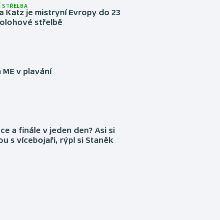
 STŘELBA
 Katz je mistryní Evropy do 23
ípolohové střelbě
 ME v plavání
ce a finále v jeden den? Asi si
ou s vícebojaři, rýpl si Staněk