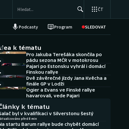
ČT
Podcasty
Program
SLEDOVAT
NEPŘEHLÉDNĚTE
Soutěže
idea k tématu
Pro Jakuba Terešáka skončila po
Historické návraty
pádu sezona MČR v motokrosu
Pajari po Estonsku vyhrál i domácí
Aplikace ČT sport
Finskou rallye
Dvě závěrečné jízdy Jana Kvěcha a
AZ kvíz
finále GP v Lodži
Ogier a Evans ve Finské rallye
havarovali, vede Pajari
Články k tématu
Salač byl v kvalifikaci v Silverstonu šestý
Aktualizováno před 8 min
Na startu Barum rallye bude chybět domácí