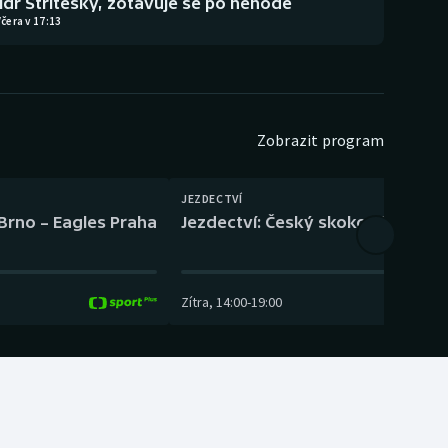
lídr Stříteský, zotavuje se po nehodě
čera v 17:13
Zobrazit program
JEZDECTVÍ
 Brno – Eagles Praha
Jezdectví: Český skokový pohár –
Zítra
,
14:00
-
19:00