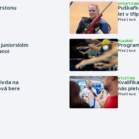
SPORTOVNÍ
erstonu
Puškařka
let v tř
Před 1 hod
PLAVÁNÍ
 juniorském
Program
anoi
Před 2 hod
ATLETIKA
řivda na
Kvalifika
hová bere
nás plet
Před 5 hod