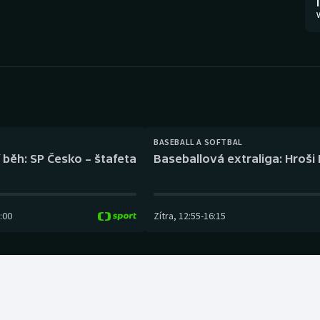
Moderní pětiboj
Triatlon
V
Motorsport
Veslování
Olympijské hry
Vodní slalom
Parasport
Volejbal
Plavání
Ostatní
BASEBALL A SOFTBAL
 běh: SP Česko – štafeta
Baseballová extraliga: Hroši
Plážový volejbal
:00
Zítra
,
12:55
-
16:15