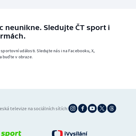
 neunikne. Sledujte ČT sport i
ormách.
 sportovní události. Sledujte nás i na Facebooku, X,
a buďte v obraze.
eská televize na sociálních sítích: