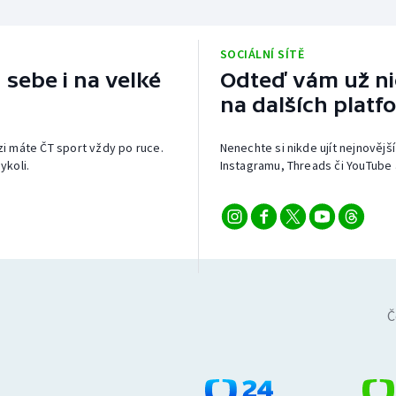
SOCIÁLNÍ SÍTĚ
 sebe i na velké
Odteď vám už nic
na dalších platf
izi máte ČT sport vždy po ruce.
Nenechte si nikde ujít nejnovější
ykoli.
Instagramu, Threads či YouTube 
Č