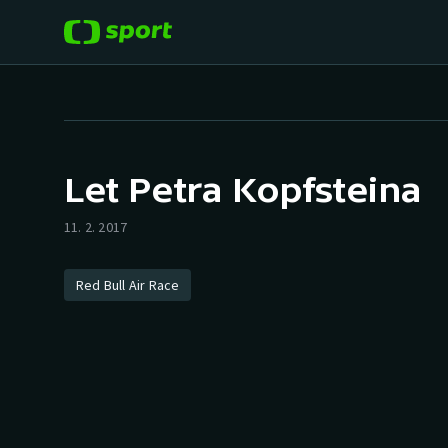
POPULÁRNÍ
DALŠÍ SPORTY
Fotbal
Americký fotbal
Let Petra Kopfsteina
Hokej
Baseball a softbal
11. 2. 2017
Tenis
Basketbal
Red Bull Air Race
Atletika
Biatlon
Cyklistika
Boby a skeleton
Box