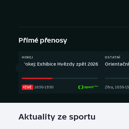
Curling
Dostihy
Florbal
Přímé přenosy
Futsal
Golf
HOKEJ
OSTATNÍ
Hokej: Exhibice Hvězdy zpět 2026
Orientační
Gymnastika
16:50
-
19:50
Zítra
,
10:50
-
15
ŽIVĚ
Aktuality ze sportu