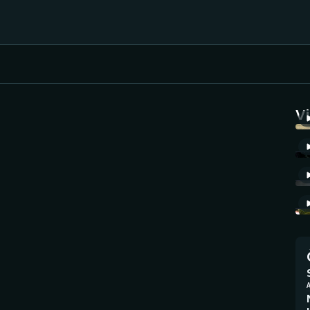
Házená
Ragby
V
Jezdectví
Rychlobruslení
Rychlostní
Judo
kanoistika
Krasobruslení
Short track
Lezení
Sportovní střelba
Lyže a snowboard
Stolní tenis