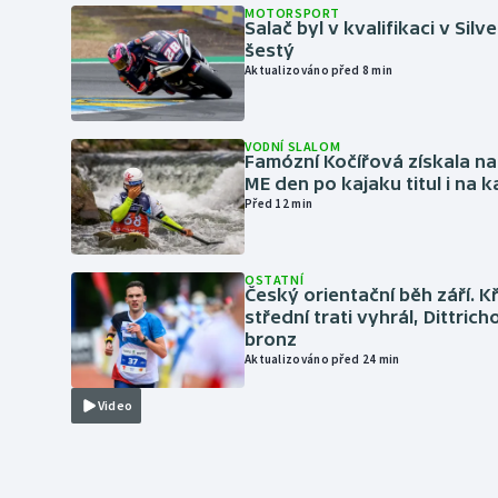
MOTORSPORT
Salač byl v kvalifikaci v Silv
šestý
Aktualizováno před 8 min
VODNÍ SLALOM
Famózní Kočířová získala na
ME den po kajaku titul i na k
Před 12 min
OSTATNÍ
Český orientační běh září. K
střední trati vyhrál, Dittric
bronz
Aktualizováno před 24 min
Video