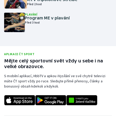
Před 2 hod
Olympijské hry
PLAVÁNÍ
Program ME v plavání
Parasport
Před 3 hod
Plavání
Plážový volejbal
APLIKACE ČT SPORT
Ragby
Mějte celý sportovní svět vždy u sebe i na
velké obrazovce.
Rychlobruslení
S mobilní aplikací, HbbTV a apkou iVysílání ve své chytré televizi
máte ČT sport vždy po ruce. Sledujte přímé přenosy, články a
Rychlostní kanoistika
bonusový obsah kdekoli a kdykoli.
Short track
Sportovní střelba