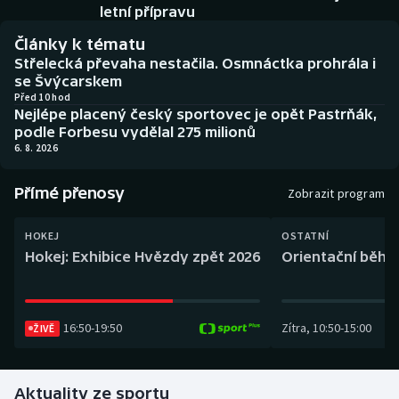
Baseball a softbal
Soutěže
letní přípravu
Články k tématu
Basketbal
Historické návraty
Střelecká převaha nestačila. Osmnáctka prohrála i
se Švýcarskem
Biatlon
Aplikace ČT sport
Před 10 hod
Nejlépe placený český sportovec je opět Pastrňák,
podle Forbesu vydělal 275 milionů
Boby a skeleton
AZ kvíz
6. 8. 2026
Box
Přímé přenosy
Zobrazit program
Curling
HOKEJ
OSTATNÍ
Hokej: Exhibice Hvězdy zpět 2026
Orientační běh: 
Dostihy
Florbal
16:50
-
19:50
Zítra
,
10:50
-
15:00
ŽIVĚ
Futsal
Aktuality ze sportu
Golf