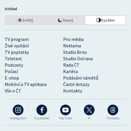
Vzhled
Světlý
Tmavý
Systém
TV program
Pro média
Živé vysílání
Reklama
TV poplatky
Studio Brno
Teletext
Studio Ostrava
Podcasty
Rada ČT
Počasí
Kariéra
E-shop
Podávání námětů
Mobilní a TV aplikace
Časté dotazy
Vše o ČT
Kontakty
Instagram
Facebook
YouTube
X
Threads