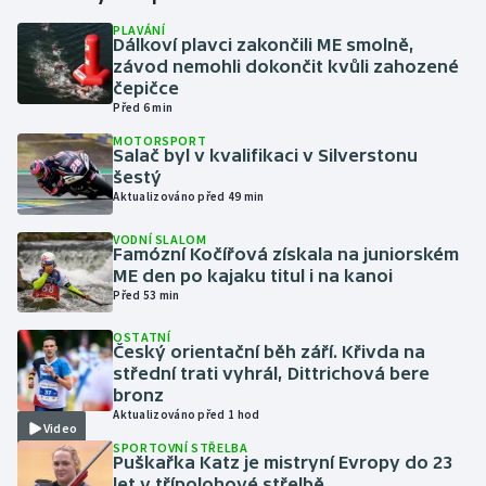
PLAVÁNÍ
Dálkoví plavci zakončili ME smolně,
Gymnastika
závod nemohli dokončit kvůli zahozené
čepičce
Házená
Před 6 min
MOTORSPORT
Jezdectví
Salač byl v kvalifikaci v Silverstonu
šestý
Aktualizováno před 49 min
Judo
VODNÍ SLALOM
Famózní Kočířová získala na juniorském
Krasobruslení
ME den po kajaku titul i na kanoi
Před 53 min
Lezení
OSTATNÍ
Český orientační běh září. Křivda na
Lyže a snowboard
střední trati vyhrál, Dittrichová bere
bronz
Moderní pětiboj
Aktualizováno před 1 hod
Video
SPORTOVNÍ STŘELBA
Puškařka Katz je mistryní Evropy do 23
Motorsport
let v třípolohové střelbě