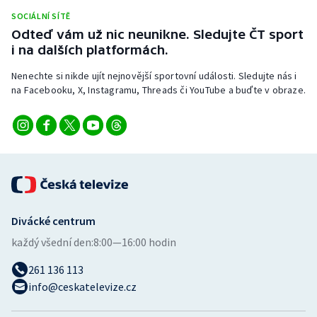
Stolní tenis
SOCIÁLNÍ SÍTĚ
Odteď vám už nic neunikne. Sledujte ČT sport
Triatlon
i na dalších platformách.
Nenechte si nikde ujít nejnovější sportovní události. Sledujte nás i
Veslování
na Facebooku, X, Instagramu, Threads či YouTube a buďte v obraze.
Vodní slalom
Volejbal
Ostatní
Divácké centrum
každý všední den:
8:00—16:00 hodin
261 136 113
info@ceskatelevize.cz