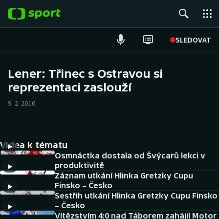
POPULÁRNÍ
SLEDOVAT
Fotbal
Lener: Třinec s Ostravou si
reprezentaci zaslouží
Hokej
9. 2. 2016
Tenis
Atletika
Videa k tématu
Cyklistika
Osmnáctka dostala od Švýcarů lekci v
produktivitě
Záznam utkání Hlinka Gretzky Cupu
DALŠÍ SPORTY
Finsko – Česko
Sestřih utkání Hlinka Gretzky Cupu Finsko
Americký fotbal
NEPŘEHLÉDNĚTE
– Česko
Vítězstvím 4:0 nad Táborem zahájil Motor