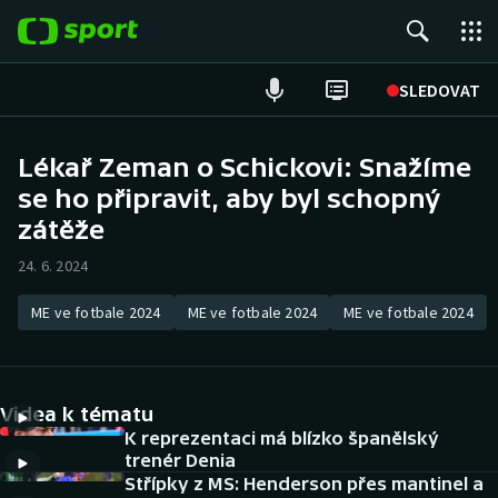
POPULÁRNÍ
SLEDOVAT
Fotbal
Lékař Zeman o Schickovi: Snažíme
se ho připravit, aby byl schopný
Hokej
zátěže
Tenis
24. 6. 2024
Atletika
ME ve fotbale 2024
ME ve fotbale 2024
ME ve fotbale 2024
Cyklistika
DALŠÍ SPORTY
Videa k tématu
K reprezentaci má blízko španělský
Americký fotbal
NEPŘEHLÉDNĚTE
trenér Denia
Střípky z MS: Henderson přes mantinel a