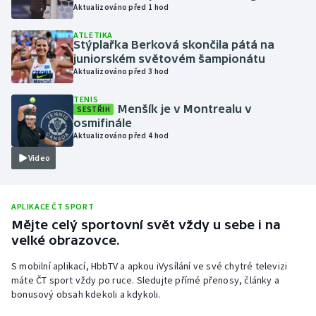
Aktualizováno před 1 hod
Olympijské hry
ATLETIKA
Stýplařka Berková skončila pátá na
Parasport
juniorském světovém šampionátu
Aktualizováno před 3 hod
Plavání
TENIS
Menšík je v Montrealu v
SESTŘIH
Plážový volejbal
osmifinále
Aktualizováno před 4 hod
Ragby
Video
Rychlobruslení
APLIKACE ČT SPORT
Rychlostní kanoistika
Mějte celý sportovní svět vždy u sebe i na
velké obrazovce.
Short track
S mobilní aplikací, HbbTV a apkou iVysílání ve své chytré televizi
máte ČT sport vždy po ruce. Sledujte přímé přenosy, články a
Sportovní střelba
bonusový obsah kdekoli a kdykoli.