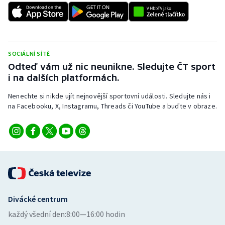
Stolní tenis
Triatlon
SOCIÁLNÍ SÍTĚ
Veslování
Odteď vám už nic neunikne. Sledujte ČT sport
i na dalších platformách.
Vodní slalom
Nenechte si nikde ujít nejnovější sportovní události. Sledujte nás i
Volejbal
na Facebooku, X, Instagramu, Threads či YouTube a buďte v obraze.
Ostatní
Divácké centrum
každý všední den:
8:00—16:00 hodin