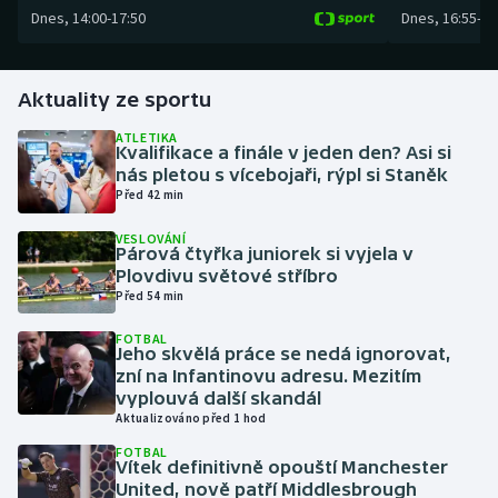
Dnes
,
14:00
-
17:50
Dnes
,
16:55
-
19
Gymnastika
Aktuality ze sportu
Házená
ATLETIKA
Kvalifikace a finále v jeden den? Asi si
Jezdectví
nás pletou s vícebojaři, rýpl si Staněk
Před 42 min
Judo
VESLOVÁNÍ
Párová čtyřka juniorek si vyjela v
Krasobruslení
Plovdivu světové stříbro
Před 54 min
Lezení
FOTBAL
Jeho skvělá práce se nedá ignorovat,
Lyže a snowboard
zní na Infantinovu adresu. Mezitím
vyplouvá další skandál
Aktualizováno před 1 hod
Moderní pětiboj
FOTBAL
Vítek definitivně opouští Manchester
Motorsport
United, nově patří Middlesbrough