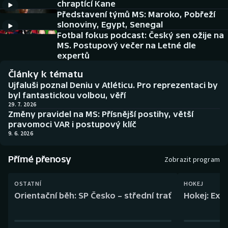
chraptící Kane
Baseball a softbal
Soutěže
Představení týmů MS: Maroko, Pobřeží
slonoviny, Egypt, Senegal
Basketbal
Historické návraty
Fotbal fokus podcast: Český sen ožije na
MS. Postupový večer na Letné dle
Biatlon
Aplikace ČT sport
expertů
Články k tématu
Boby a skeleton
AZ kvíz
Ujfaluši poznal Deniu v Atléticu. Pro reprezentaci by
byl fantastickou volbou, věří
Box
29. 7. 2026
Změny pravidel na MS: Přísnější postihy, větší
pravomoci VAR i postupový klíč
Curling
9. 6. 2026
Dostihy
Přímé přenosy
Zobrazit program
Florbal
OSTATNÍ
HOKEJ
Orientační běh: SP Česko – střední trať
Hokej: Exh
Futsal
Golf