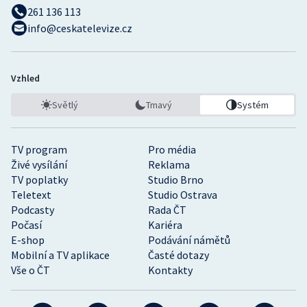
261 136 113
info@ceskatelevize.cz
Vzhled
Světlý
Tmavý
Systém
TV program
Pro média
Živé vysílání
Reklama
TV poplatky
Studio Brno
Teletext
Studio Ostrava
Podcasty
Rada ČT
Počasí
Kariéra
E-shop
Podávání námětů
Mobilní a TV aplikace
Časté dotazy
Vše o ČT
Kontakty