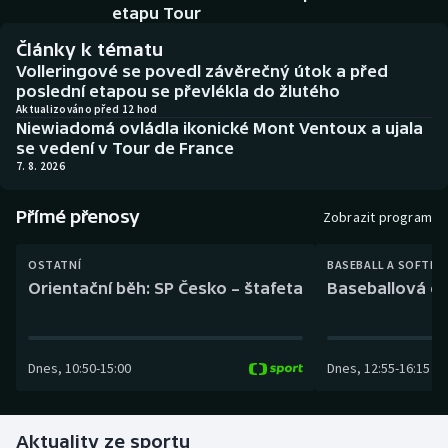
Baseball a softbal
Soutěže
etapu Tour
Články k tématu
Basketbal
Historické návraty
Volleringové se povedl závěrečný útok a před
poslední etapou se převlékla do žlutého
Biatlon
Aplikace ČT sport
Aktualizováno před 12 hod
Niewiadomá ovládla ikonické Mont Ventoux a ujala
se vedení v Tour de France
Boby a skeleton
AZ kvíz
7. 8. 2026
Box
Přímé přenosy
Zobrazit program
Curling
OSTATNÍ
BASEBALL A SOFTBA
Orientační běh: SP Česko – štafeta
Baseballová ex
Dostihy
Florbal
Dnes
,
10:50
-
15:00
Dnes
,
12:55
-
16:15
Futsal
Aktuality ze sportu
Golf