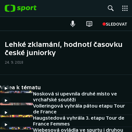
POPULÁRNÍ
SLEDOVAT
Fotbal
Lehké zklamání, hodnotí časovku
české juniorky
Hokej
24. 9. 2018
Tenis
Atletika
Videa k tématu
Cyklistika
Nosková si upevnila druhé místo ve
vrchařské soutěži
Volleringová vyhrála pátou etapu Tour
DALŠÍ SPORTY
de France
Haugstedová vyhrála 3. etapu Tour de
Americký fotbal
NEPŘEHLÉDNĚTE
France Femmes
Wiebesová ovládla ve spurtu i druhou