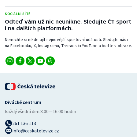
Stolní tenis
SOCIÁLNÍ SÍTĚ
Triatlon
Odteď vám už nic neunikne. Sledujte ČT sport
i na dalších platformách.
Veslování
Nenechte si nikde ujít nejnovější sportovní události. Sledujte nás i
na Facebooku, X, Instagramu, Threads či YouTube a buďte v obraze.
Vodní slalom
Volejbal
Ostatní
Divácké centrum
každý všední den:
8:00—16:00 hodin
261 136 113
info@ceskatelevize.cz