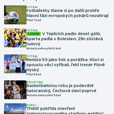
FOTBAL
Fotbalistky Slavie si po další prohře
Gymnastika
hlavní fázi evropských pohárů nezahrají
Před 7 hod
Házená
FOTBAL
V Teplicích padlo deset gólů,
SOUHRN
Jezdectví
Sparta padla v Boleslavi, Zlín zůstává
nulový
Judo
Aktualizováno před 8 hod
FOTBAL
Remíza 5:5 jako šok a porážka. Kluci si
Krasobruslení
spoustu věcí vyříkali, řekl trenér Plzně
Hyský
Lezení
Před 9 hod
BASKETBAL
Lyže a snowboard
Basketbalistou roku je podeváté
Satoranský, Čechová slaví poprvé
Aktualizováno před 9 hod
Moderní pětiboj
HOKEJ
Třebíč pokřtila otevření
Motorsport
zrekonstruovaného stadionu exhibicí,