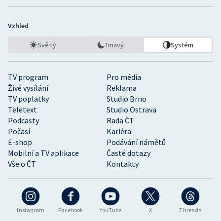
Vzhled
Světlý
Tmavý
Systém
TV program
Pro média
Živé vysílání
Reklama
TV poplatky
Studio Brno
Teletext
Studio Ostrava
Podcasty
Rada ČT
Počasí
Kariéra
E-shop
Podávání námětů
Mobilní a TV aplikace
Časté dotazy
Vše o ČT
Kontakty
Instagram
Facebook
YouTube
X
Threads