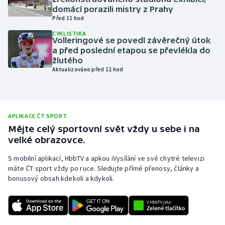
domácí porazili mistry z Prahy
Olympijské hry
Před 11 hod
CYKLISTIKA
Parasport
Volleringové se povedl závěrečný útok
a před poslední etapou se převlékla do
žlutého
Plavání
Aktualizováno před 12 hod
Plážový volejbal
Ragby
APLIKACE ČT SPORT
Mějte celý sportovní svět vždy u sebe i na
Rychlobruslení
velké obrazovce.
S mobilní aplikací, HbbTV a apkou iVysílání ve své chytré televizi
Rychlostní kanoistika
máte ČT sport vždy po ruce. Sledujte přímé přenosy, články a
bonusový obsah kdekoli a kdykoli.
Short track
Sportovní střelba