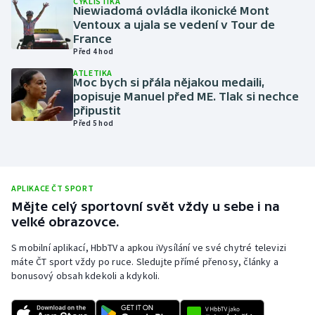
CYKLISTIKA
Niewiadomá ovládla ikonické Mont
Olympijské hry
Ventoux a ujala se vedení v Tour de
France
Před 4 hod
Parasport
ATLETIKA
Moc bych si přála nějakou medaili,
Plavání
popisuje Manuel před ME. Tlak si nechce
připustit
Plážový volejbal
Před 5 hod
Ragby
Rychlobruslení
APLIKACE ČT SPORT
Mějte celý sportovní svět vždy u sebe i na
velké obrazovce.
Rychlostní kanoistika
S mobilní aplikací, HbbTV a apkou iVysílání ve své chytré televizi
Short track
máte ČT sport vždy po ruce. Sledujte přímé přenosy, články a
bonusový obsah kdekoli a kdykoli.
Sportovní střelba