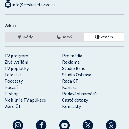
info@ceskatelevize.cz
Vzhled
Světlý
Tmavý
Systém
TV program
Pro média
Živé vysílání
Reklama
TV poplatky
Studio Brno
Teletext
Studio Ostrava
Podcasty
Rada ČT
Počasí
Kariéra
E-shop
Podávání námětů
Mobilní a TV aplikace
Časté dotazy
Vše o ČT
Kontakty