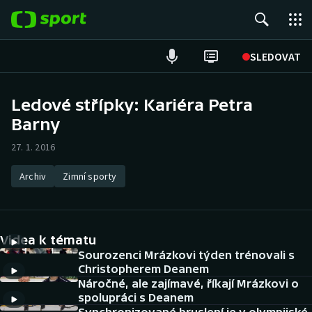
POPULÁRNÍ
SLEDOVAT
Fotbal
Ledové střípky: Kariéra Petra
Barny
Hokej
27. 1. 2016
Tenis
Archiv
Zimní sporty
Atletika
Cyklistika
Videa k tématu
DALŠÍ SPORTY
Sourozenci Mrázkovi týden trénovali s
Christopherem Deanem
Náročné, ale zajímavé, říkají Mrázkovi o
Americký fotbal
NEPŘEHLÉDNĚTE
spolupráci s Deanem