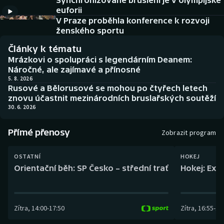
Synchronizované bruslení je v olympijské
Baseball a softbal
Soutěže
euforii
V Praze proběhla konference k rozvoji
Basketbal
Historické návraty
ženského sportu
Články k tématu
Biatlon
Aplikace ČT sport
Mrázkovi o spolupráci s legendárním Deanem:
Náročné, ale zajímavé a přínosné
Boby a skeleton
AZ kvíz
5. 8. 2026
Rusové a Bělorusové se mohou po čtyřech letech
znovu účastnit mezinárodních bruslařských soutěží
Box
30. 6. 2026
Curling
Přímé přenosy
Zobrazit program
Dostihy
OSTATNÍ
HOKEJ
Orientační běh: SP Česko – střední trať
Hokej: Exh
Florbal
Futsal
Zítra
,
14:00
-
17:50
Zítra
,
16:55
-
19
Golf