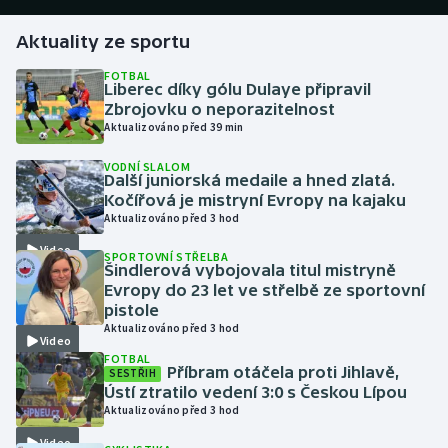
Aktuality ze sportu
Gymnastika
FOTBAL
Liberec díky gólu Dulaye připravil
Házená
Zbrojovku o neporazitelnost
Aktualizováno před 39 min
Jezdectví
VODNÍ SLALOM
Další juniorská medaile a hned zlatá.
Judo
Kočířová je mistryní Evropy na kajaku
Aktualizováno před 3 hod
Krasobruslení
Video
SPORTOVNÍ STŘELBA
Šindlerová vybojovala titul mistryně
Lezení
Evropy do 23 let ve střelbě ze sportovní
pistole
Aktualizováno před 3 hod
Lyže a snowboard
Video
FOTBAL
Příbram otáčela proti Jihlavě,
SESTŘIH
Moderní pětiboj
Ústí ztratilo vedení 3:0 s Českou Lípou
Aktualizováno před 3 hod
Motorsport
Video