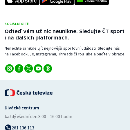
Stolní tenis
Triatlon
SOCIÁLNÍ SÍTĚ
Odteď vám už nic neunikne. Sledujte ČT sport
Veslování
i na dalších platformách.
Vodní slalom
Nenechte si nikde ujít nejnovější sportovní události. Sledujte nás i
na Facebooku, X, Instagramu, Threads či YouTube a buďte v obraze.
Volejbal
Ostatní
Divácké centrum
každý všední den:
8:00—16:00 hodin
261 136 113