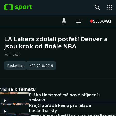
POPULÁRNÍ
SLEDOVAT
Fotbal
LA Lakers zdolali potřetí Denver a
jsou krok od finále NBA
Hokej
25. 9. 2020
Tenis
Basketbal
NBA 2018/2019
Atletika
Cyklistika
Videa k tématu
DALŠÍ SPORTY
Eliška Hamzová má nové příjmení i
smlouvu
Krejčí pořádá kemp pro mladé
Americký fotbal
NEPŘEHLÉDNĚTE
basketbalisty