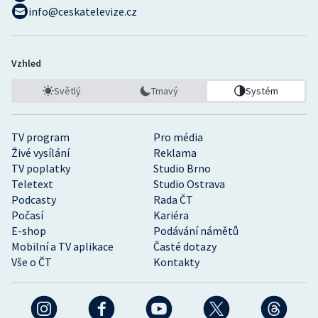
info@ceskatelevize.cz
Vzhled
Světlý
Tmavý
Systém
TV program
Pro média
Živé vysílání
Reklama
TV poplatky
Studio Brno
Teletext
Studio Ostrava
Podcasty
Rada ČT
Počasí
Kariéra
E-shop
Podávání námětů
Mobilní a TV aplikace
Časté dotazy
Vše o ČT
Kontakty