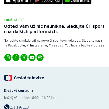
Stolní tenis
Triatlon
SOCIÁLNÍ SÍTĚ
Odteď vám už nic neunikne. Sledujte ČT sport
Veslování
i na dalších platformách.
Vodní slalom
Nenechte si nikde ujít nejnovější sportovní události. Sledujte nás i
na Facebooku, X, Instagramu, Threads či YouTube a buďte v obraze.
Volejbal
Ostatní
Divácké centrum
každý všední den:
8:00—16:00 hodin
261 136 113