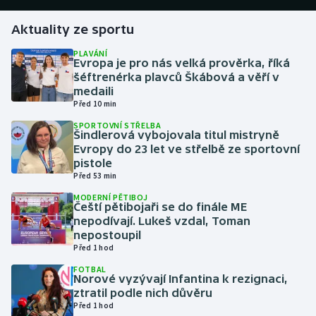
Aktuality ze sportu
Gymnastika
PLAVÁNÍ
Evropa je pro nás velká prověrka, říká
Házená
šéftrenérka plavců Škábová a věří v
medaili
Jezdectví
Před 10 min
SPORTOVNÍ STŘELBA
Judo
Šindlerová vybojovala titul mistryně
Evropy do 23 let ve střelbě ze sportovní
pistole
Krasobruslení
Před 53 min
MODERNÍ PĚTIBOJ
Lezení
Čeští pětibojaři se do finále ME
nepodívají. Lukeš vzdal, Toman
Lyže a snowboard
nepostoupil
Před 1 hod
Moderní pětiboj
FOTBAL
Norové vyzývají Infantina k rezignaci,
ztratil podle nich důvěru
Motorsport
Před 1 hod