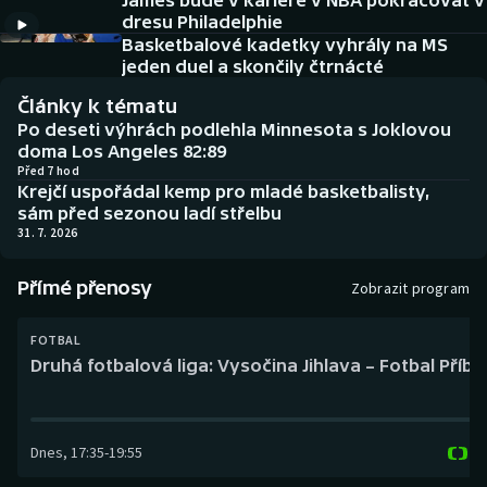
James bude v kariéře v NBA pokračovat v
Baseball a softbal
Soutěže
dresu Philadelphie
Basketbalové kadetky vyhrály na MS
Basketbal
Historické návraty
jeden duel a skončily čtrnácté
Články k tématu
Biatlon
Aplikace ČT sport
Po deseti výhrách podlehla Minnesota s Joklovou
doma Los Angeles 82:89
Boby a skeleton
AZ kvíz
Před 7 hod
Krejčí uspořádal kemp pro mladé basketbalisty,
sám před sezonou ladí střelbu
Box
31. 7. 2026
Curling
Přímé přenosy
Zobrazit program
Dostihy
FOTBAL
Druhá fotbalová liga: Vysočina Jihlava – Fotbal Příb
Florbal
Futsal
Dnes
,
17:35
-
19:55
Golf