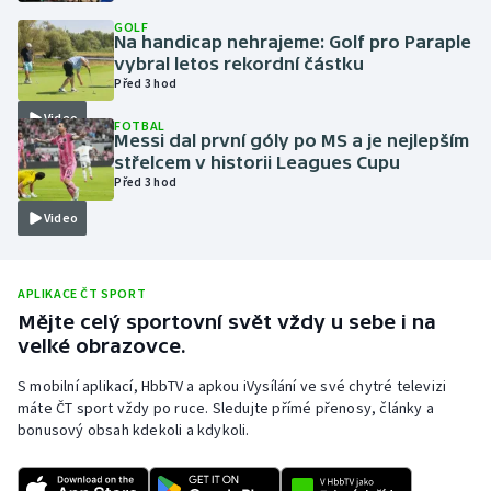
GOLF
Olympijské hry
Na handicap nehrajeme: Golf pro Paraple
vybral letos rekordní částku
Parasport
Před 3 hod
Video
FOTBAL
Plavání
Messi dal první góly po MS a je nejlepším
střelcem v historii Leagues Cupu
Před 3 hod
Plážový volejbal
Video
Ragby
Rychlobruslení
APLIKACE ČT SPORT
Mějte celý sportovní svět vždy u sebe i na
velké obrazovce.
Rychlostní kanoistika
S mobilní aplikací, HbbTV a apkou iVysílání ve své chytré televizi
Short track
máte ČT sport vždy po ruce. Sledujte přímé přenosy, články a
bonusový obsah kdekoli a kdykoli.
Sportovní střelba