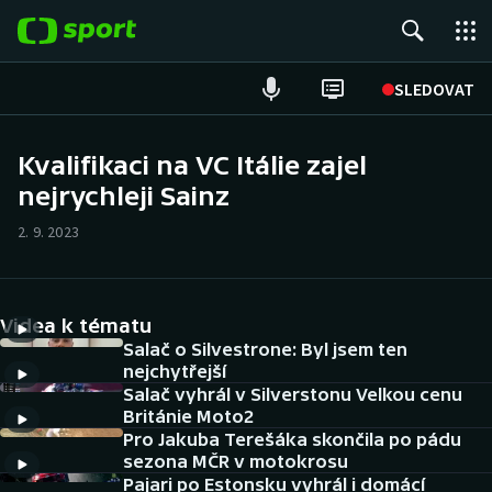
POPULÁRNÍ
SLEDOVAT
ME v atletice
Kvalifikaci na VC Itálie zajel
nejrychleji Sainz
ME v plavání
2. 9. 2023
Fotbal
Hokej
Videa k tématu
Tenis
Salač o Silvestrone: Byl jsem ten
nejchytřejší
Salač vyhrál v Silverstonu Velkou cenu
DALŠÍ SPORTY
Británie Moto2
Pro Jakuba Terešáka skončila po pádu
Americký fotbal
NEPŘEHLÉDNĚTE
sezona MČR v motokrosu
Pajari po Estonsku vyhrál i domácí