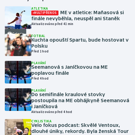
ATLETIKA
ME v atletice: Maňasová si
MULTIPŘENOS
Futsal
finále nevyběhla, neuspěl ani Staněk
Aktualizováno před 41 min
Golf
Galerie
FOTBAL
Kuchta opouští Spartu, bude hostovat v
Gymnastika
Polsku
Před 1 hod
Házená
PLAVÁNÍ
Seemanová s Janíčkovou na ME
Jezdectví
poplavou finále
Před 4 hod
Judo
PLAVÁNÍ
Do semifinále kraulové stovky
Krasobruslení
postoupila na ME obhájkyně Seemanová
i Janíčková
Aktualizováno před 4 hod
Lezení
CYKLISTIKA
Velo fokus podcast: Skvělé Ventoux,
Lyže a snowboard
dlouhé úniky, rekordy. Byla ženská Tour