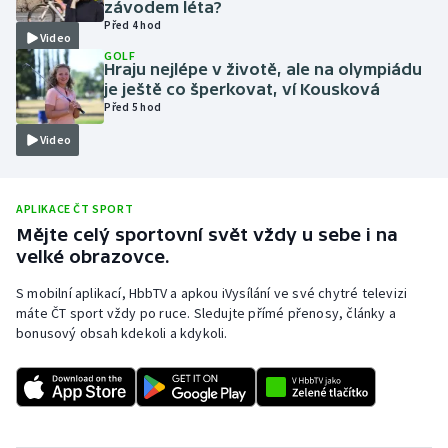
závodem léta?
Před 4 hod
Moderní pětiboj
Video
GOLF
Hraju nejlépe v životě, ale na olympiádu
Motorsport
je ještě co šperkovat, ví Kousková
Před 5 hod
Olympijské hry
Video
Parasport
APLIKACE ČT SPORT
Plavání
Mějte celý sportovní svět vždy u sebe i na
velké obrazovce.
Plážový volejbal
S mobilní aplikací, HbbTV a apkou iVysílání ve své chytré televizi
máte ČT sport vždy po ruce. Sledujte přímé přenosy, články a
Ragby
bonusový obsah kdekoli a kdykoli.
Rychlobruslení
Rychlostní kanoistika