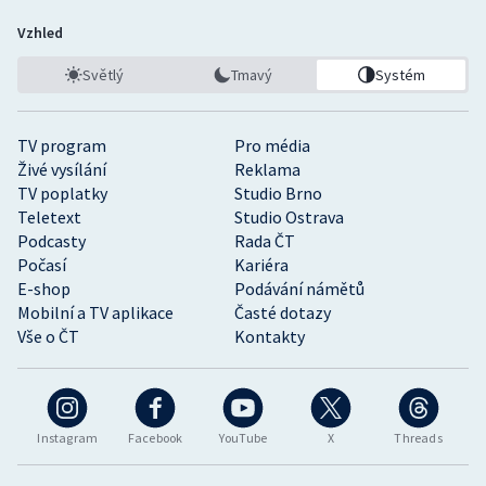
Vzhled
Světlý
Tmavý
Systém
TV program
Pro média
Živé vysílání
Reklama
TV poplatky
Studio Brno
Teletext
Studio Ostrava
Podcasty
Rada ČT
Počasí
Kariéra
E-shop
Podávání námětů
Mobilní a TV aplikace
Časté dotazy
Vše o ČT
Kontakty
Instagram
Facebook
YouTube
X
Threads