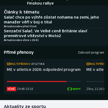
Atletika
Soutěže
Finskou rallye
Články k tématu
Baseball a softbal
Historické návraty
Salač chce po výhře zůstat nohama na zemi, jeho
manažer věří v boj o titul
Basketbal
Aplikace ČT sport
Aktualizováno před 5 hod
Senzační Salač. Ve Velké ceně Británie slaví
premiérové vítězství v Moto2
Biatlon
AZ kvíz
Aktualizováno včera v 16:42
Boby a skeleton
Přímé přenosy
Zobrazit program
Box
MULTIPŘENOS
ATLETIKA
MULTIPŘEN
ME v atletice 2026: odpolední program
ME v atlet
Curling
Cyklistika
19:48
-
23:18
Zítra
,
11:20
-
14:
ŽIVĚ
Dostihy
Aktuality ze sportu
Florbal