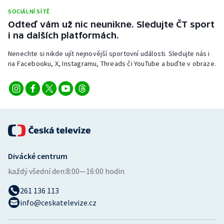
Short track
SOCIÁLNÍ SÍTĚ
Odteď vám už nic neunikne. Sledujte ČT sport
Sportovní střelba
i na dalších platformách.
Nenechte si nikde ujít nejnovější sportovní události. Sledujte nás i
Stolní tenis
na Facebooku, X, Instagramu, Threads či YouTube a buďte v obraze.
Triatlon
Veslování
Vodní slalom
Volejbal
Divácké centrum
každý všední den:
8:00—16:00 hodin
Ostatní
261 136 113
info@ceskatelevize.cz