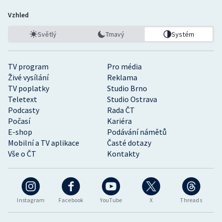
Vzhled
Světlý
Tmavý
Systém
TV program
Pro média
Živé vysílání
Reklama
TV poplatky
Studio Brno
Teletext
Studio Ostrava
Podcasty
Rada ČT
Počasí
Kariéra
E-shop
Podávání námětů
Mobilní a TV aplikace
Časté dotazy
Vše o ČT
Kontakty
Instagram
Facebook
YouTube
X
Threads