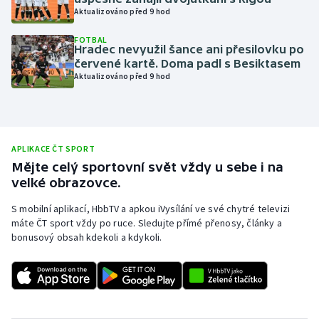
Aktualizováno před 9 hod
Olympijské hry
FOTBAL
Hradec nevyužil šance ani přesilovku po
Parasport
červené kartě. Doma padl s Besiktasem
Aktualizováno před 9 hod
Plavání
Plážový volejbal
APLIKACE ČT SPORT
Ragby
Mějte celý sportovní svět vždy u sebe i na
velké obrazovce.
Rychlobruslení
S mobilní aplikací, HbbTV a apkou iVysílání ve své chytré televizi
máte ČT sport vždy po ruce. Sledujte přímé přenosy, články a
Rychlostní kanoistika
bonusový obsah kdekoli a kdykoli.
Short track
Sportovní střelba