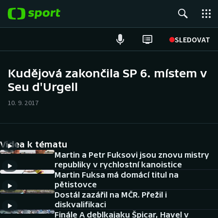
POPULÁRNÍ
SLEDOVAT
Fotbal
Kudějová zakončila SP 6. místem v
Seu d'Urgell
Hokej
10. 9. 2017
Tenis
Atletika
Videa k tématu
Cyklistika
Martin a Petr Fuksovi jsou znovu mistry
republiky v rychlostní kanoistice
Martin Fuksa má domácí titul na
DALŠÍ SPORTY
pětistovce
Dostál zazářil na MČR. Přežil i
Americký fotbal
NEPŘEHLÉDNĚTE
diskvalifikaci
Finále A deblkajaku Špicar, Havel v