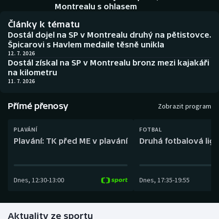
Baseball a softbal
Soutěže
Montrealu s ohlasem
Články k tématu
Basketbal
Historické návraty
Dostál dojel na SP v Montrealu druhý na pětistovce.
Špicarovi s Havlem medaile těsně unikla
Biatlon
Aplikace ČT sport
12. 7. 2026
Dostál získal na SP v Montrealu bronz mezi kajakáři
na kilometru
Boby a skeleton
AZ kvíz
11. 7. 2026
Box
Přímé přenosy
Zobrazit program
Curling
PLAVÁNÍ
FOTBAL
Plavání: TK před ME v plavání
Druhá fotbalová liga
Dostihy
Florbal
Dnes
,
12:30
-
13:00
Dnes
,
17:35
-
19:55
Futsal
Aktuality ze sportu
Golf