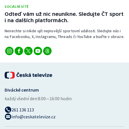
Stolní tenis
SOCIÁLNÍ SÍTĚ
Odteď vám už nic neunikne. Sledujte ČT sport
Triatlon
i na dalších platformách.
Nenechte si nikde ujít nejnovější sportovní události. Sledujte nás i
Veslování
na Facebooku, X, Instagramu, Threads či YouTube a buďte v obraze.
Vodní slalom
Volejbal
Ostatní
Divácké centrum
každý všední den:
8:00—16:00 hodin
261 136 113
info@ceskatelevize.cz