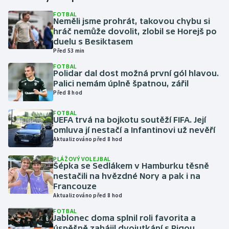
FOTBAL
Neměli jsme prohrát, takovou chybu si
Gymnastika
hráč nemůže dovolit, zlobil se Horejš po
duelu s Besiktasem
Házená
Před 53 min
FOTBAL
Jezdectví
Polidar dal dost možná první gól hlavou.
Palici nemám úplně špatnou, zářil
Před 8 hod
Judo
FOTBAL
UEFA trvá na bojkotu soutěží FIFA. Její
Krasobruslení
omluva jí nestačí a Infantinovi už nevěří
Aktualizováno před 8 hod
Lezení
PLÁŽOVÝ VOLEJBAL
Šépka se Sedlákem v Hamburku těsně
Lyže a snowboard
nestačili na hvězdné Nory a pak i na
Francouze
Moderní pětiboj
Aktualizováno před 8 hod
FOTBAL
Jablonec doma splnil roli favorita a
Motorsport
úspěšně zahájil dvojutkání s Rigou