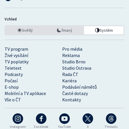
Vzhled
Světlý
Tmavý
Systém
TV program
Pro média
Živé vysílání
Reklama
TV poplatky
Studio Brno
Teletext
Studio Ostrava
Podcasty
Rada ČT
Počasí
Kariéra
E-shop
Podávání námětů
Mobilní a TV aplikace
Časté dotazy
Vše o ČT
Kontakty
Instagram
Facebook
YouTube
X
Threads