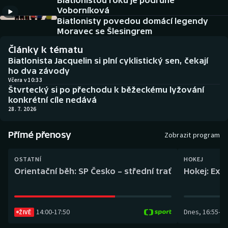
Biatlonistou roku je podruhé
Baseball a softbal
Soutěže
Voborníková
Biatlonisty povedou domácí legendy
Basketbal
Historické návraty
Moravec se Šlesingrem
Články k tématu
Biatlon
Aplikace ČT sport
Biatlonista Jacquelin si plní cyklistický sen, čekají
ho dva závody
Boby a skeleton
AZ kvíz
Včera v 10:33
Štvrtecký si po přechodu k běžeckému lyžování
konkrétní cíle nedává
Box
28. 7. 2026
Curling
Přímé přenosy
Zobrazit program
Dostihy
OSTATNÍ
HOKEJ
Orientační běh: SP Česko – střední trať
Hokej: Exh
Florbal
Futsal
14:00
-
17:50
Dnes
,
16:55
-
19
ŽIVĚ
Golf