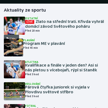
Aktuality ze sportu
Gymnastika
OSTATNÍ
Zlato na střední trati. Křivda vyhrál
ŽIVĚ
Házená
domácí závod Světového poháru
Před 28 min
Jezdectví
Video
PLAVÁNÍ
Program ME v plavání
Judo
Před 45 min
Krasobruslení
ATLETIKA
Kvalifikace a finále v jeden den? Asi si
Lezení
nás pletou s vícebojaři, rýpl si Staněk
Před 3 hod
Lyže a snowboard
VESLOVÁNÍ
Párová čtyřka juniorek si vyjela v
Moderní pětiboj
Plovdivu světové stříbro
Před 3 hod
Motorsport
FOTBAL