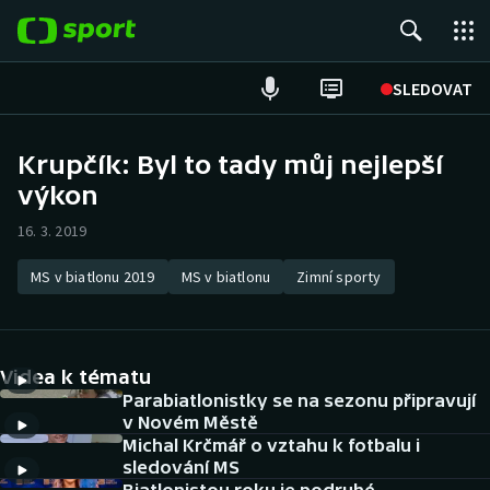
POPULÁRNÍ
SLEDOVAT
Fotbal
Krupčík: Byl to tady můj nejlepší
výkon
Hokej
16. 3. 2019
Tenis
MS v biatlonu 2019
MS v biatlonu
Zimní sporty
Atletika
Cyklistika
Videa k tématu
DALŠÍ SPORTY
Parabiatlonistky se na sezonu připravují
v Novém Městě
Michal Krčmář o vztahu k fotbalu i
Americký fotbal
NEPŘEHLÉDNĚTE
sledování MS