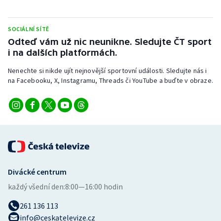
Stolní tenis
SOCIÁLNÍ SÍTĚ
Triatlon
Odteď vám už nic neunikne. Sledujte ČT sport
i na dalších platformách.
Veslování
Nenechte si nikde ujít nejnovější sportovní události. Sledujte nás i
Vodní slalom
na Facebooku, X, Instagramu, Threads či YouTube a buďte v obraze.
Volejbal
Ostatní
Divácké centrum
každý všední den:
8:00—16:00 hodin
261 136 113
info@ceskatelevize.cz