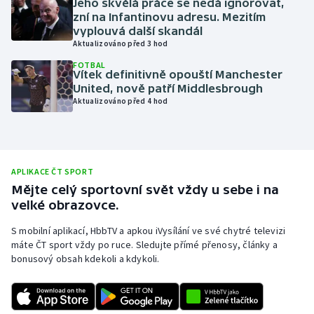
Jeho skvělá práce se nedá ignorovat,
zní na Infantinovu adresu. Mezitím
Olympijské hry
vyplouvá další skandál
Aktualizováno před 3 hod
Parasport
FOTBAL
Vítek definitivně opouští Manchester
Plavání
United, nově patří Middlesbrough
Aktualizováno před 4 hod
Plážový volejbal
Ragby
APLIKACE ČT SPORT
Rychlobruslení
Mějte celý sportovní svět vždy u sebe i na
velké obrazovce.
Rychlostní kanoistika
S mobilní aplikací, HbbTV a apkou iVysílání ve své chytré televizi
máte ČT sport vždy po ruce. Sledujte přímé přenosy, články a
Short track
bonusový obsah kdekoli a kdykoli.
Sportovní střelba