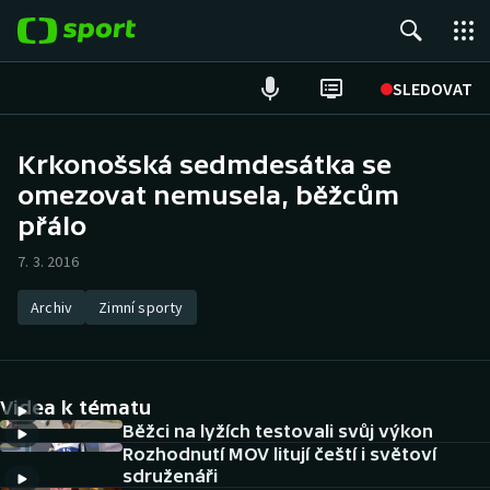
POPULÁRNÍ
SLEDOVAT
Fotbal
Krkonošská sedmdesátka se
omezovat nemusela, běžcům
Hokej
přálo
Tenis
7. 3. 2016
Atletika
Archiv
Zimní sporty
Cyklistika
DALŠÍ SPORTY
Videa k tématu
Běžci na lyžích testovali svůj výkon
Americký fotbal
NEPŘEHLÉDNĚTE
Rozhodnutí MOV litují čeští i světoví
sdruženáři