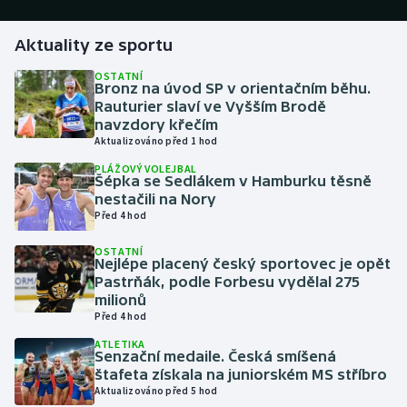
Gymnastika
Aktuality ze sportu
OSTATNÍ
Házená
Bronz na úvod SP v orientačním běhu.
Rauturier slaví ve Vyšším Brodě
navzdory křečím
Jezdectví
Aktualizováno před 1 hod
PLÁŽOVÝ VOLEJBAL
Judo
Šépka se Sedlákem v Hamburku těsně
nestačili na Nory
Krasobruslení
Před 4 hod
OSTATNÍ
Lezení
Nejlépe placený český sportovec je opět
Pastrňák, podle Forbesu vydělal 275
milionů
Lyže a snowboard
Před 4 hod
ATLETIKA
Moderní pětiboj
Senzační medaile. Česká smíšená
štafeta získala na juniorském MS stříbro
Motorsport
Aktualizováno před 5 hod