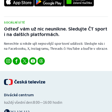
Stolní tenis
Triatlon
SOCIÁLNÍ SÍTĚ
Veslování
Odteď vám už nic neunikne. Sledujte ČT sport
i na dalších platformách.
Vodní slalom
Nenechte si nikde ujít nejnovější sportovní události. Sledujte nás i
na Facebooku, X, Instagramu, Threads či YouTube a buďte v obraze.
Volejbal
Ostatní
Divácké centrum
každý všední den:
8:00—16:00 hodin
261 136 113