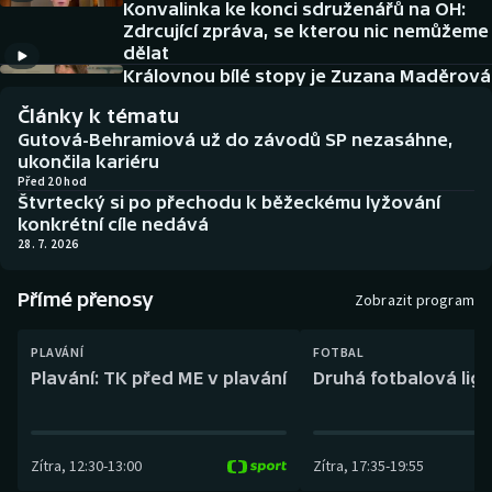
Konvalinka ke konci sdruženářů na OH:
Baseball a softbal
Soutěže
Zdrcující zpráva, se kterou nic nemůžeme
dělat
Basketbal
Historické návraty
Královnou bílé stopy je Zuzana Maděrová
Články k tématu
Biatlon
Aplikace ČT sport
Gutová-Behramiová už do závodů SP nezasáhne,
ukončila kariéru
Boby a skeleton
AZ kvíz
Před 20 hod
Štvrtecký si po přechodu k běžeckému lyžování
konkrétní cíle nedává
Box
28. 7. 2026
Curling
Přímé přenosy
Zobrazit program
Dostihy
PLAVÁNÍ
FOTBAL
Plavání: TK před ME v plavání
Druhá fotbalová liga
Florbal
Futsal
Zítra
,
12:30
-
13:00
Zítra
,
17:35
-
19:55
Golf