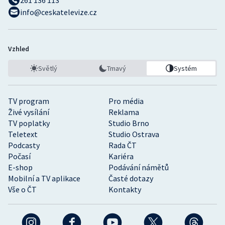
info@ceskatelevize.cz
Vzhled
Světlý
Tmavý
Systém
TV program
Pro média
Živé vysílání
Reklama
TV poplatky
Studio Brno
Teletext
Studio Ostrava
Podcasty
Rada ČT
Počasí
Kariéra
E-shop
Podávání námětů
Mobilní a TV aplikace
Časté dotazy
Vše o ČT
Kontakty