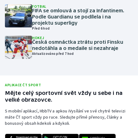
FOTBAL
Olympijské hry
FIFA se omlouvá a stojí za Infantinem.
Podle Guardianu se podílela i na
projektu superligy
Parasport
Před 6 hod
HOKEJ
Plavání
Česká osmnáctka ztrátu proti Finsku
nedotáhla a o medaile si nezahraje
Plážový volejbal
Aktualizováno před 7 hod
Ragby
Rychlobruslení
APLIKACE ČT SPORT
Mějte celý sportovní svět vždy u sebe i na
Rychlostní kanoistika
velké obrazovce.
S mobilní aplikací, HbbTV a apkou iVysílání ve své chytré televizi
Short track
máte ČT sport vždy po ruce. Sledujte přímé přenosy, články a
bonusový obsah kdekoli a kdykoli.
Sportovní střelba