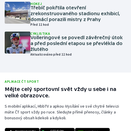
HOKEJ
Třebíč pokřtila otevření
Olympijské hry
zrekonstruovaného stadionu exhibicí,
domácí porazili mistry z Prahy
Parasport
Před 12 hod
CYKLISTIKA
Plavání
Volleringové se povedl závěrečný útok
a před poslední etapou se převlékla do
žlutého
Plážový volejbal
Aktualizováno před 12 hod
Ragby
Rychlobruslení
APLIKACE ČT SPORT
Mějte celý sportovní svět vždy u sebe i na
Rychlostní kanoistika
velké obrazovce.
S mobilní aplikací, HbbTV a apkou iVysílání ve své chytré televizi
Short track
máte ČT sport vždy po ruce. Sledujte přímé přenosy, články a
bonusový obsah kdekoli a kdykoli.
Sportovní střelba