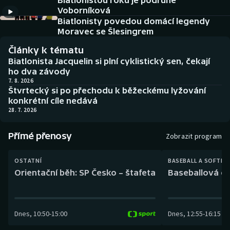
Biatlonistou roku je podruhé
Baseball a softbal
Soutěže
Voborníková
Biatlonisty povedou domácí legendy
Basketbal
Historické návraty
Moravec se Šlesingrem
Články k tématu
Biatlon
Aplikace ČT sport
Biatlonista Jacquelin si plní cyklistický sen, čekají
ho dva závody
Boby a skeleton
AZ kvíz
7. 8. 2026
Štvrtecký si po přechodu k běžeckému lyžování
konkrétní cíle nedává
Box
28. 7. 2026
Curling
Přímé přenosy
Zobrazit program
Dostihy
OSTATNÍ
BASEBALL A SOFTBA
Orientační běh: SP Česko – štafeta
Baseballová ex
Florbal
Futsal
Dnes
,
10:50
-
15:00
Dnes
,
12:55
-
16:15
Golf