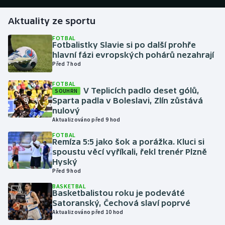
Aktuality ze sportu
Gymnastika
FOTBAL
Fotbalistky Slavie si po další prohře
Házená
hlavní fázi evropských pohárů nezahrají
Před 7 hod
Jezdectví
FOTBAL
V Teplicích padlo deset gólů,
SOUHRN
Judo
Sparta padla v Boleslavi, Zlín zůstává
nulový
Krasobruslení
Aktualizováno před 9 hod
FOTBAL
Remíza 5:5 jako šok a porážka. Kluci si
Lezení
spoustu věcí vyříkali, řekl trenér Plzně
Hyský
Lyže a snowboard
Před 9 hod
BASKETBAL
Moderní pětiboj
Basketbalistou roku je podeváté
Satoranský, Čechová slaví poprvé
Aktualizováno před 10 hod
Motorsport