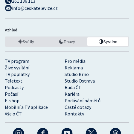
261 136 113
info@ceskatelevize.cz
Vzhled
Světlý
Tmavý
Systém
TV program
Pro média
Živé vysílání
Reklama
TV poplatky
Studio Brno
Teletext
Studio Ostrava
Podcasty
Rada ČT
Počasí
Kariéra
E-shop
Podávání námětů
Mobilní a TV aplikace
Časté dotazy
Vše o ČT
Kontakty