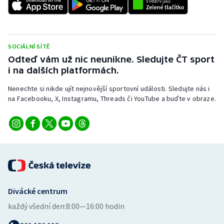
Stolní tenis
Triatlon
SOCIÁLNÍ SÍTĚ
Veslování
Odteď vám už nic neunikne. Sledujte ČT sport
i na dalších platformách.
Vodní slalom
Nenechte si nikde ujít nejnovější sportovní události. Sledujte nás i
na Facebooku, X, Instagramu, Threads či YouTube a buďte v obraze.
Volejbal
Ostatní
Divácké centrum
každý všední den:
8:00—16:00 hodin