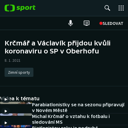
POPULÁRNÍ
SLEDOVAT
Fotbal
Krčmář a Václavík přijdou kvůli
koronaviru o SP v Oberhofu
Hokej
8. 1. 2021
Tenis
Zimní sporty
Atletika
Cyklistika
Videa k tématu
DALŠÍ SPORTY
Parabiatlonistky se na sezonu připravují
v Novém Městě
Michal Krčmář o vztahu k fotbalu i
Americký fotbal
NEPŘEHLÉDNĚTE
sledování MS