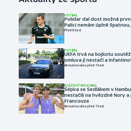
FOTBAL
Polidar dal dost možná první
Palici nemám úplně špatnou, 
Před 6 hod
FOTBAL
UEFA trvá na bojkotu soutěží 
omluva jí nestačí a Infantino
Aktualizováno před 7 hod
PLÁŽOVÝ VOLEJBAL
Šépka se Sedlákem v Hambu
nestačili na hvězdné Nory a 
Francouze
Aktualizováno před 7 hod