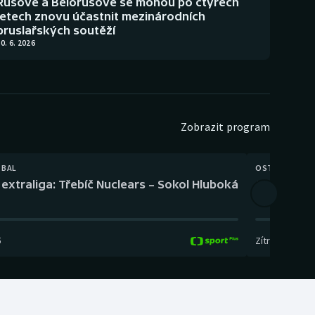
Rusové a Bělorusové se mohou po čtyřech
letech znovu účastnit mezinárodních
bruslařských soutěží
0. 6. 2026
Zobrazit program
TBAL
OSTATNÍ
extraliga: Třebíč Nuclears – Sokol Hluboká
Orientační
5
Zítra
,
14:00
-
17