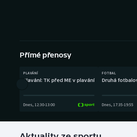
Curling
Dostihy
Florbal
Futsal
Přímé přenosy
Golf
PLAVÁNÍ
FOTBAL
Gymnastika
Plavání: TK před ME v plavání
Druhá fotbalov
Dnes
,
12:30
-
13:00
Dnes
,
17:35
-
19:55
Aktuality ze sportu