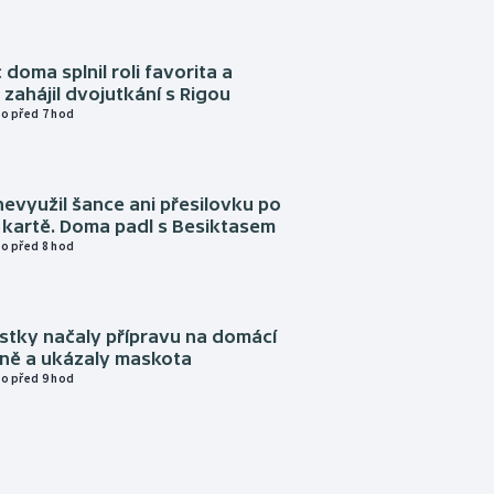
 doma splnil roli favorita a
zahájil dvojutkání s Rigou
o před 7 hod
evyužil šance ani přesilovku po
 kartě. Doma padl s Besiktasem
o před 8 hod
istky načaly přípravu na domácí
zně a ukázaly maskota
o před 9 hod