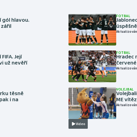
FOTBAL
 gól hlavou.
Jablonec
zářil
úspěšně 
Aktualizován
FOTBAL
FIFA. Její
Hradec n
vi už nevěří
červené
Aktualizován
VOLEJBAL
rku těsně
Volejbal
pak i na
ME vítě
Aktualizován
Video