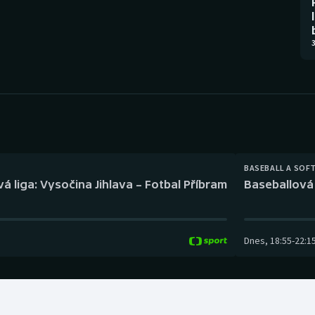
Moderní pětiboj
Triatlon
Motorsport
Veslování
3
Olympijské hry
Vodní slalom
Parasport
Volejbal
Plavání
Ostatní
BASEBALL A SOF
Plážový volejbal
á liga: Vysočina Jihlava – Fotbal Příbram
Baseballová 
Dnes
,
18:55
-
22:1