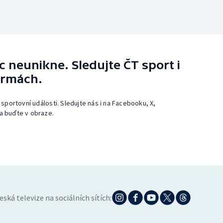
 neunikne. Sledujte ČT sport i
ormách.
 sportovní události. Sledujte nás i na Facebooku, X,
a buďte v obraze.
eská televize na sociálních sítích: