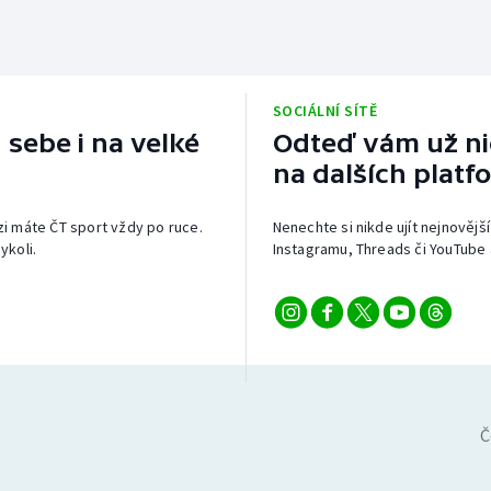
SOCIÁLNÍ SÍTĚ
 sebe i na velké
Odteď vám už nic
na dalších platf
izi máte ČT sport vždy po ruce.
Nenechte si nikde ujít nejnovější
ykoli.
Instagramu, Threads či YouTube 
Č