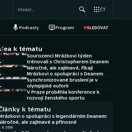
ČT
Podcasty
Program
SLEDOVAT
NEPŘEHLÉDNĚTE
Soutěže
idea k tématu
Sourozenci Mrázkovi týden
Historické návraty
trénovali s Christopherem Deanem
Náročné, ale zajímavé, říkají
Aplikace ČT sport
Mrázkovi o spolupráci s Deanem
Synchronizované bruslení je v
AZ kvíz
olympijské euforii
V Praze proběhla konference k
rozvoji ženského sportu
Články k tématu
Mrázkovi o spolupráci s legendárním Deanem:
Náročné, ale zajímavé a přínosné
. 8. 2026