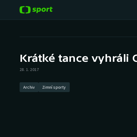
POPULÁRNÍ
DALŠÍ SPORTY
Fotbal
Americký fotbal
Krátké tance vyhráli 
Hokej
Baseball a softbal
28. 1. 2017
Tenis
Basketbal
Archiv
Zimní sporty
Atletika
Biatlon
Cyklistika
Boby a skeleton
Box