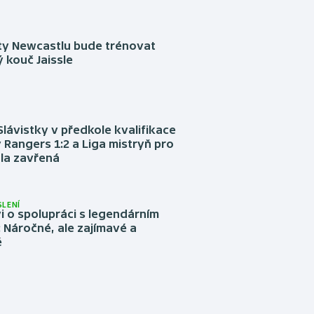
sty Newcastlu bude trénovat
 kouč Jaissle
Slávistky v předkole kvalifikace
 Rangers 1:2 a Liga mistryň pro
la zavřená
LENÍ
 o spolupráci s legendárním
Náročné, ale zajímavé a
é