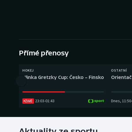
Curling
Dostihy
Florbal
Futsal
Přímé přenosy
Golf
HOKEJ
OSTATNÍ
Gymnastika
Hlinka Gretzky Cup: Česko – Finsko
Orientač
23:03
-
01:43
Dnes
,
11:50
ŽIVĚ
Aktuality ze sportu