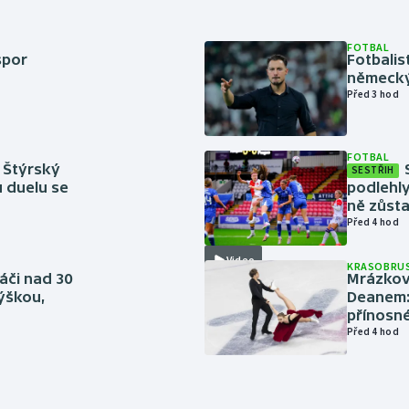
FOTBAL
spor
Fotbali
německý
Před 3 hod
FOTBAL
 Štýrský
SESTŘIH
u duelu se
podlehly
ně zůsta
Před 4 hod
Video
KRASOBRUS
áči nad 30
Mrázkovi
výškou,
Deanem: 
přínosn
Před 4 hod