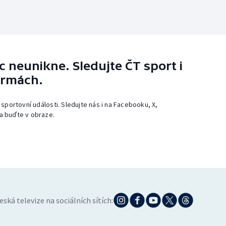
 neunikne. Sledujte ČT sport i
ormách.
 sportovní události. Sledujte nás i na Facebooku, X,
a buďte v obraze.
eská televize na sociálních sítích: