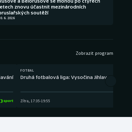
Rusové a Bělorusové se mohou po čtyřech
letech znovu účastnit mezinárodních
bruslařských soutěží
0. 6. 2026
Zobrazit program
FOTBAL
lavání
Druhá fotbalová liga: Vysočina Jihlava – Fotbal
Zítra
,
17:35
-
19:55