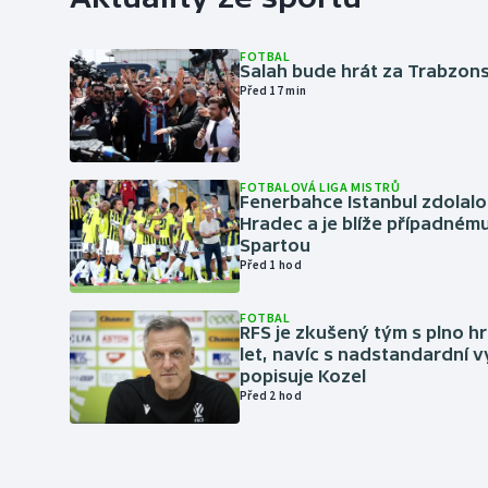
FOTBAL
Salah bude hrát za Trabzon
Před 17 min
FOTBALOVÁ LIGA MISTRŮ
Fenerbahce Istanbul zdolalo
Hradec a je blíže případném
Spartou
Před 1 hod
FOTBAL
RFS je zkušený tým s plno hr
let, navíc s nadstandardní 
popisuje Kozel
Před 2 hod