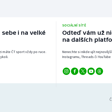
SOCIÁLNÍ SÍTĚ
 sebe i na velké
Odteď vám už nic
na dalších platf
izi máte ČT sport vždy po ruce.
Nenechte si nikde ujít nejnovější
ykoli.
Instagramu, Threads či YouTube 
Č