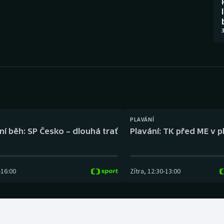
Moderní pětiboj
Triatlon
Motorsport
Veslování
3
Olympijské hry
Vodní slalom
Parasport
Volejbal
Plavání
Ostatní
PLAVÁNÍ
Plážový volejbal
ní běh: SP Česko – dlouhá trať
Plavání: TK před ME v p
-
16:00
Zítra
,
12:30
-
13:00