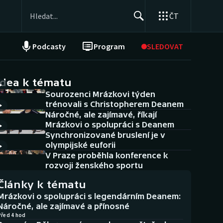
ČT
Podcasty
Program
SLEDOVAT
NEPŘEHLÉDNĚTE
Soutěže
idea k tématu
Sourozenci Mrázkovi týden
Historické návraty
trénovali s Christopherem Deanem
Náročné, ale zajímavé, říkají
Aplikace ČT sport
Mrázkovi o spolupráci s Deanem
Synchronizované bruslení je v
AZ kvíz
olympijské euforii
V Praze proběhla konference k
rozvoji ženského sportu
Články k tématu
Mrázkovi o spolupráci s legendárním Deanem:
Náročné, ale zajímavé a přínosné
Před 4 hod