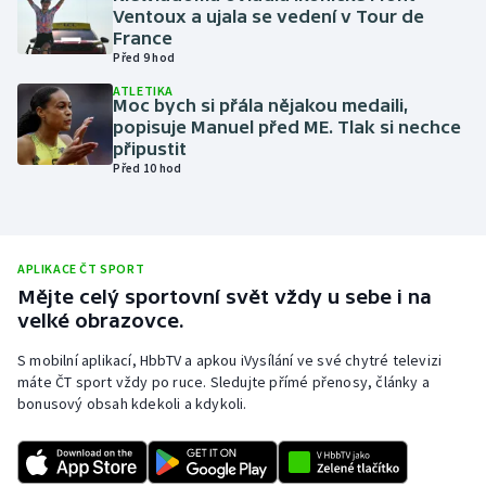
Ventoux a ujala se vedení v Tour de
Olympijské hry
France
Před 9 hod
Parasport
ATLETIKA
Moc bych si přála nějakou medaili,
popisuje Manuel před ME. Tlak si nechce
Plavání
připustit
Před 10 hod
Plážový volejbal
Ragby
APLIKACE ČT SPORT
Rychlobruslení
Mějte celý sportovní svět vždy u sebe i na
velké obrazovce.
Rychlostní kanoistika
S mobilní aplikací, HbbTV a apkou iVysílání ve své chytré televizi
máte ČT sport vždy po ruce. Sledujte přímé přenosy, články a
Short track
bonusový obsah kdekoli a kdykoli.
Sportovní střelba