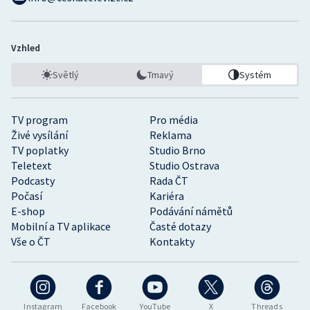
Vzhled
Světlý
Tmavý
Systém
TV program
Pro média
Živé vysílání
Reklama
TV poplatky
Studio Brno
Teletext
Studio Ostrava
Podcasty
Rada ČT
Počasí
Kariéra
E-shop
Podávání námětů
Mobilní a TV aplikace
Časté dotazy
Vše o ČT
Kontakty
Instagram
Facebook
YouTube
X
Threads