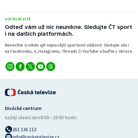
Stolní tenis
Triatlon
SOCIÁLNÍ SÍTĚ
Odteď vám už nic neunikne. Sledujte ČT sport
i na dalších platformách.
Veslování
Nenechte si nikde ujít nejnovější sportovní události. Sledujte nás i
Vodní slalom
na Facebooku, X, Instagramu, Threads či YouTube a buďte v obraze.
Volejbal
Ostatní
Divácké centrum
každý všední den:
8:00—16:00 hodin
261 136 113
info@ceskatelevize.cz