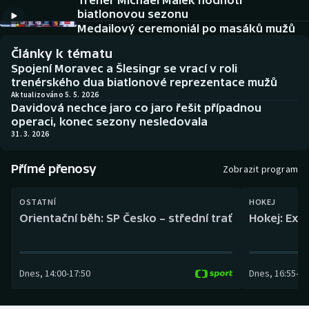
Trenér Michael Málek hodnotí
Baseball a softbal
Soutěže
biatlonovou sezonu
Medailový ceremoniál po masáků mužů
Basketbal
Historické návraty
Články k tématu
Spojení Moravec a Šlesingr se vrací v roli
Biatlon
Aplikace ČT sport
trenérského dua biatlonové reprezentace mužů
Aktualizováno 5. 5. 2026
Davidová nechce jaro co jaro řešit případnou
Boby a skeleton
AZ kvíz
operaci, konec sezony nesledovala
31. 3. 2026
Box
Přímé přenosy
Zobrazit program
Curling
OSTATNÍ
HOKEJ
Dostihy
Orientační běh: SP Česko – střední trať
Hokej: Exh
Florbal
Dnes
,
14:00
-
17:50
Dnes
,
16:55
-
19
Futsal
Golf