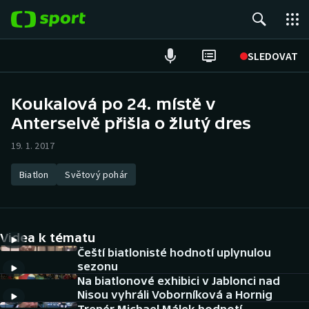
POPULÁRNÍ
SLEDOVAT
Fotbal
Koukalová po 24. místě v
Anterselvě přišla o žlutý dres
Hokej
19. 1. 2017
Tenis
Biatlon
Světový pohár
Atletika
Cyklistika
Videa k tématu
DALŠÍ SPORTY
Čeští biatlonisté hodnotí uplynulou
sezonu
Na biatlonové exhibici v Jablonci nad
Americký fotbal
NEPŘEHLÉDNĚTE
Nisou vyhráli Voborníková a Hornig