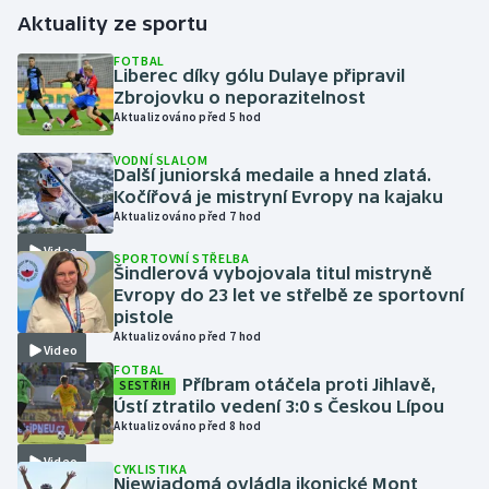
Aktuality ze sportu
Gymnastika
FOTBAL
Liberec díky gólu Dulaye připravil
Zbrojovku o neporazitelnost
Házená
Aktualizováno před 5 hod
Jezdectví
VODNÍ SLALOM
Další juniorská medaile a hned zlatá.
Kočířová je mistryní Evropy na kajaku
Judo
Aktualizováno před 7 hod
Video
Krasobruslení
SPORTOVNÍ STŘELBA
Šindlerová vybojovala titul mistryně
Evropy do 23 let ve střelbě ze sportovní
Lezení
pistole
Aktualizováno před 7 hod
Video
Lyže a snowboard
FOTBAL
Příbram otáčela proti Jihlavě,
SESTŘIH
Ústí ztratilo vedení 3:0 s Českou Lípou
Moderní pětiboj
Aktualizováno před 8 hod
Video
Motorsport
CYKLISTIKA
Niewiadomá ovládla ikonické Mont