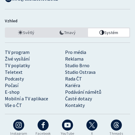
Vzhled
Světlý
Tmavý
Systém
TV program
Pro média
Živé vysílání
Reklama
TV poplatky
Studio Brno
Teletext
Studio Ostrava
Podcasty
Rada ČT
Počasí
Kariéra
E-shop
Podávání námětů
Mobilní a TV aplikace
Časté dotazy
Vše o ČT
Kontakty
Instagram
Facebook
YouTube
X
Threads