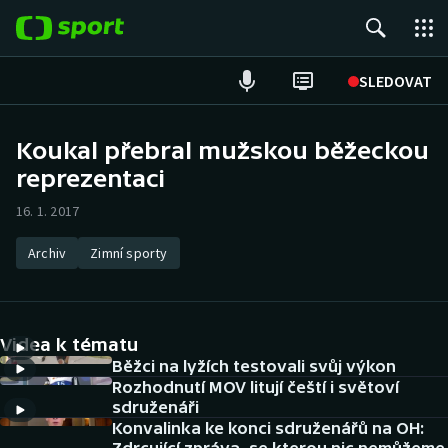
POPULÁRNÍ
SLEDOVAT
Fotbal
Koukal přebral mužskou běžeckou
reprezentaci
Hokej
16. 1. 2017
Tenis
Archiv
Zimní sporty
Atletika
Cyklistika
Videa k tématu
DALŠÍ SPORTY
Běžci na lyžích testovali svůj výkon
Rozhodnutí MOV litují čeští i světoví
sdruženáři
Americký fotbal
NEPŘEHLÉDNĚTE
Konvalinka ke konci sdruženářů na OH: