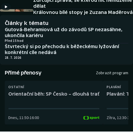
Zdrcující zpráva, se kterou nic nemůžeme
Baseball a softbal
Soutěže
dělat
Královnou bílé stopy je Zuzana Maděrová
Basketbal
Historické návraty
Články k tématu
Gutová-Behramiová už do závodů SP nezasáhne,
Biatlon
Aplikace ČT sport
ukončila kariéru
Před 15 hod
Štvrtecký si po přechodu k běžeckému lyžování
Boby a skeleton
AZ kvíz
konkrétní cíle nedává
28. 7. 2026
Box
Přímé přenosy
Zobrazit program
Curling
OSTATNÍ
PLAVÁNÍ
Dostihy
Orientační běh: SP Česko – dlouhá trať
Plavání: TK
Florbal
Dnes
,
11:50
-
16:00
Zítra
,
12:30
-
13:
Futsal
Golf