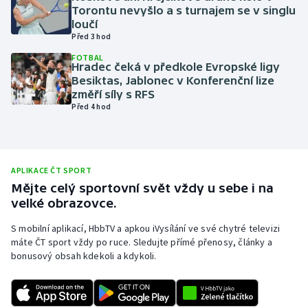
Torontu nevyšlo a s turnajem se v singlu
Olympijské hry
loučí
Před 3 hod
Parasport
FOTBAL
Hradec čeká v předkole Evropské ligy
Besiktas, Jablonec v Konferenční lize
Plavání
změří síly s RFS
Před 4 hod
Plážový volejbal
Ragby
APLIKACE ČT SPORT
Rychlobruslení
Mějte celý sportovní svět vždy u sebe i na
velké obrazovce.
Rychlostní kanoistika
S mobilní aplikací, HbbTV a apkou iVysílání ve své chytré televizi
máte ČT sport vždy po ruce. Sledujte přímé přenosy, články a
Short track
bonusový obsah kdekoli a kdykoli.
Sportovní střelba