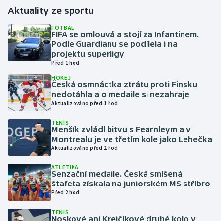
Aktuality ze sportu
Gymnastika
FOTBAL
FIFA se omlouvá a stojí za Infantinem.
Podle Guardianu se podílela i na
Házená
projektu superligy
Před 1 hod
Jezdectví
HOKEJ
Česká osmnáctka ztrátu proti Finsku
Judo
nedotáhla a o medaile si nezahraje
Aktualizováno před 1 hod
Krasobruslení
TENIS
Menšík zvládl bitvu s Fearnleym a v
Montrealu je ve třetím kole jako Lehečka
Lezení
Aktualizováno před 2 hod
Lyže a snowboard
ATLETIKA
Senzační medaile. Česká smíšená
štafeta získala na juniorském MS stříbro
Moderní pětiboj
Před 2 hod
Motorsport
TENIS
Noskové ani Krejčíkové druhé kolo v