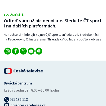
Stolní tenis
Triatlon
SOCIÁLNÍ SÍTĚ
Odteď vám už nic neunikne. Sledujte ČT sport
i na dalších platformách.
Veslování
Nenechte si nikde ujít nejnovější sportovní události. Sledujte nás i
Vodní slalom
na Facebooku, X, Instagramu, Threads či YouTube a buďte v obraze.
Volejbal
Ostatní
Divácké centrum
každý všední den:
8:00—16:00 hodin
261 136 113
info@ceskatelevize.cz