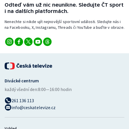
Stolní tenis
Odteď vám už nic neunikne. Sledujte ČT sport
i na dalších platformách.
Triatlon
Nenechte si nikde ujít nejnovější sportovní události. Sledujte nás i
na Facebooku, X, Instagramu, Threads či YouTube a buďte v obraze.
Veslování
Vodní slalom
Volejbal
Ostatní
Divácké centrum
každý všední den:
8:00—16:00 hodin
261 136 113
info@ceskatelevize.cz
Vzhled