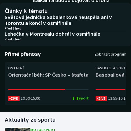
Italkám a budou bojovat o bronz
Baseball a softbal
Soutěže
Články k tématu
Světová jednička Sabalenková neuspěla ani v
Basketbal
Historické návraty
Torontu a končí v osmifinále
Před 3 hod
Biatlon
Aplikace ČT sport
Lehečka v Montrealu dohrál v osmifinále
Před 5 hod
Boby a skeleton
AZ kvíz
Přímé přenosy
Zobrazit program
Box
OSTATNÍ
BASEBALL A SOFTBA
Curling
Orientační běh: SP Česko – štafeta
Baseballová ex
Dostihy
10:50
-
15:00
12:55
-
16:15
ŽIVĚ
ŽIVĚ
Florbal
Futsal
Aktuality ze sportu
Golf
MOTORSPORT