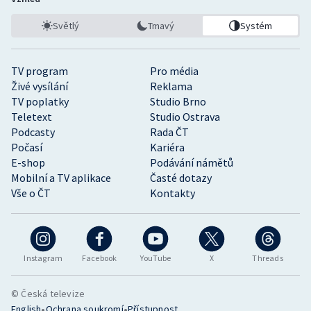
Světlý
Tmavý
Systém
TV program
Pro média
Živé vysílání
Reklama
TV poplatky
Studio Brno
Teletext
Studio Ostrava
Podcasty
Rada ČT
Počasí
Kariéra
E-shop
Podávání námětů
Mobilní a TV aplikace
Časté dotazy
Vše o ČT
Kontakty
Instagram
Facebook
YouTube
X
Threads
© Česká televize
•
•
English
Ochrana soukromí
Přístupnost