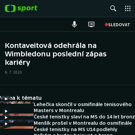
POPULÁRNÍ
SLEDOVAT
Fotbal
Kontaveitová odehrála na
Wimbledonu poslední zápas
Hokej
kariéry
Tenis
6. 7. 2023
Atletika
Cyklistika
Videa k tématu
Lehečka skončil v osmifinále tenisového
DALŠÍ SPORTY
Masters v Montrealu
České tenistky slaví na MS do 14 let bronz
Menšík prošel v Montrealu do osmifinále
Americký fotbal
NEPŘEHLÉDNĚTE
České tenistky na MS U14 podlehly