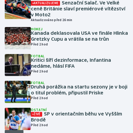
Senzační Salač. Ve Velké
AKTUALIZUJEME
ceně Británie slaví premiérové vítězství
Gymnastika
v Moto2
Aktualizováno před 26 min
Házená
HOKEJ
Kanada deklasovala USA ve finále Hlinka
Gretzky Cupu a vrátila se na trůn
Jezdectví
Před 2 hod
Judo
FOTBAL
Kritici šíří dezinformace, Infantina
nedáme, hlásí FIFA
Krasobruslení
Před 2 hod
FOTBAL
Lezení
Druhá porážka na startu sezony je v boji
o titul problém, připustil Priske
Před 2 hod
Lyže a snowboard
OSTATNÍ
Moderní pětiboj
SP v orientačním běhu ve Vyšším
ŽIVĚ
Brodě
Před 2 hod
Motorsport