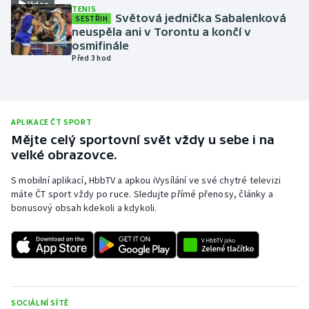
Video
TENIS
Světová jednička Sabalenková
SESTŘIH
Olympijské hry
neuspěla ani v Torontu a končí v
osmifinále
Parasport
Před 3 hod
Plavání
Plážový volejbal
APLIKACE ČT SPORT
Mějte celý sportovní svět vždy u sebe i na
Ragby
velké obrazovce.
S mobilní aplikací, HbbTV a apkou iVysílání ve své chytré televizi
Rychlobruslení
máte ČT sport vždy po ruce. Sledujte přímé přenosy, články a
bonusový obsah kdekoli a kdykoli.
Rychlostní kanoistika
Short track
Sportovní střelba
SOCIÁLNÍ SÍTĚ