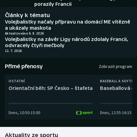
Baseball a softbal
Soutěže
porazily Francii
Články k tématu
Basketbal
Historické návraty
Volejbalistky načaly přípravu na domácí ME vítězně
a ukázaly maskota
Biatlon
Aplikace ČT sport
Aktualizováno 6. 8. 2026
Volejbalistky na závěr Ligy národů zdolaly Francii,
odvracely čtyři mečboly
Boby a skeleton
AZ kvíz
12. 7. 2026
Box
Přímé přenosy
Zobrazit program
Curling
OSTATNÍ
BASEBALL A SOFTBA
Orientační běh: SP Česko – štafeta
Baseballová ex
Dostihy
Florbal
Dnes
,
10:50
-
15:00
Dnes
,
12:55
-
16:15
Futsal
Aktuality ze sportu
Golf