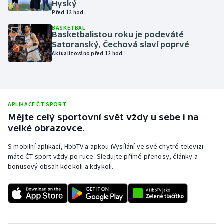
Hyský
Před 12 hod
Olympijské hry
BASKETBAL
Basketbalistou roku je podeváté
Parasport
Satoranský, Čechová slaví poprvé
Aktualizováno před 12 hod
Plavání
Plážový volejbal
APLIKACE ČT SPORT
Ragby
Mějte celý sportovní svět vždy u sebe i na
velké obrazovce.
Rychlobruslení
S mobilní aplikací, HbbTV a apkou iVysílání ve své chytré televizi
máte ČT sport vždy po ruce. Sledujte přímé přenosy, články a
Rychlostní kanoistika
bonusový obsah kdekoli a kdykoli.
Short track
Sportovní střelba