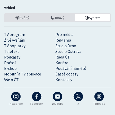
Vzhled
Světlý
Tmavý
Systém
TV program
Pro média
Živé vysílání
Reklama
TV poplatky
Studio Brno
Teletext
Studio Ostrava
Podcasty
Rada ČT
Počasí
Kariéra
E-shop
Podávání námětů
Mobilní a TV aplikace
Časté dotazy
Vše o ČT
Kontakty
Instagram
Facebook
YouTube
X
Threads