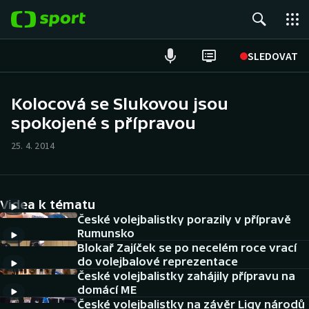
POPULÁRNÍ
SLEDOVAT
Fotbal
Kolocová se Slukovou jsou
spokojené s přípravou
Hokej
25. 4. 2014
Tenis
Atletika
Videa k tématu
Cyklistika
České volejbalistky porazily v přípravě
Rumunsko
Blokař Zajíček se po necelém roce vrací
DALŠÍ SPORTY
do volejbalové reprezentace
České volejbalistky zahájily přípravu na
Americký fotbal
NEPŘEHLÉDNĚTE
domácí ME
České volejbalistky na závěr Ligy národů