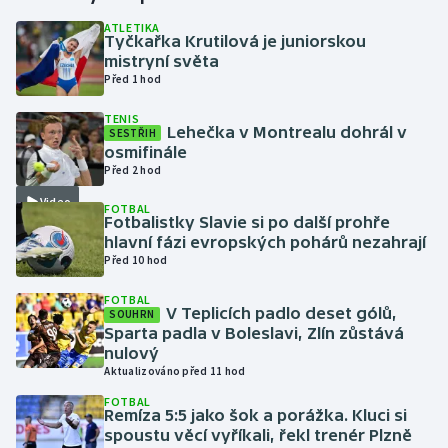
ATLETIKA
Tyčkařka Krutilová je juniorskou
Gymnastika
mistryní světa
Před 1 hod
Házená
TENIS
Lehečka v Montrealu dohrál v
SESTŘIH
Jezdectví
osmifinále
Před 2 hod
Judo
Video
FOTBAL
Fotbalistky Slavie si po další prohře
Krasobruslení
hlavní fázi evropských pohárů nezahrají
Před 10 hod
Lezení
FOTBAL
V Teplicích padlo deset gólů,
SOUHRN
Lyže a snowboard
Sparta padla v Boleslavi, Zlín zůstává
nulový
Aktualizováno před 11 hod
Moderní pětiboj
FOTBAL
Remíza 5:5 jako šok a porážka. Kluci si
Motorsport
spoustu věcí vyříkali, řekl trenér Plzně