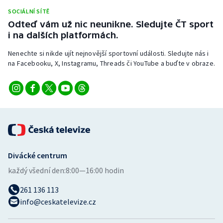
Stolní tenis
SOCIÁLNÍ SÍTĚ
Odteď vám už nic neunikne. Sledujte ČT sport
Triatlon
i na dalších platformách.
Nenechte si nikde ujít nejnovější sportovní události. Sledujte nás i
Veslování
na Facebooku, X, Instagramu, Threads či YouTube a buďte v obraze.
Vodní slalom
Volejbal
Ostatní
Divácké centrum
každý všední den:
8:00—16:00 hodin
261 136 113
info@ceskatelevize.cz