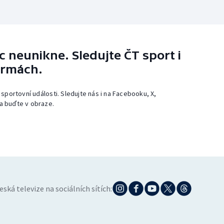
 neunikne. Sledujte ČT sport i
ormách.
 sportovní události. Sledujte nás i na Facebooku, X,
a buďte v obraze.
eská televize na sociálních sítích: