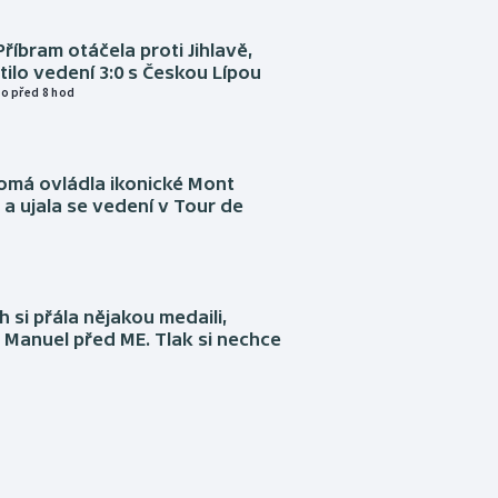
Příbram otáčela proti Jihlavě,
atilo vedení 3:0 s Českou Lípou
o před 8 hod
omá ovládla ikonické Mont
a ujala se vedení v Tour de
 si přála nějakou medaili,
 Manuel před ME. Tlak si nechce