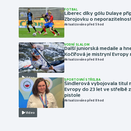
FOTBAL
Liberec díky gólu Dulaye přip
Zbrojovku o neporazitelnos
Aktualizováno před 5 hod
VODNÍ SLALOM
Další juniorská medaile a hn
Kočířová je mistryní Evropy
Aktualizováno před 8 hod
Video
SPORTOVNÍ STŘELBA
Šindlerová vybojovala titul 
Evropy do 23 let ve střelbě 
pistole
Aktualizováno před 8 hod
Video