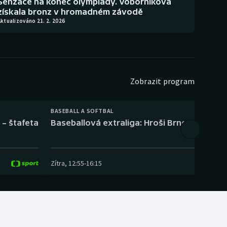
Senzace na konec olympiády. Voborníková
získala bronz v hromadném závodě
ktualizováno 21. 2. 2026
Zobrazit program
BASEBALL A SOFTBAL
 – štafeta
Baseballová extraliga: Hroši Brno – Eagles
Zítra
,
12:55
-
16:15