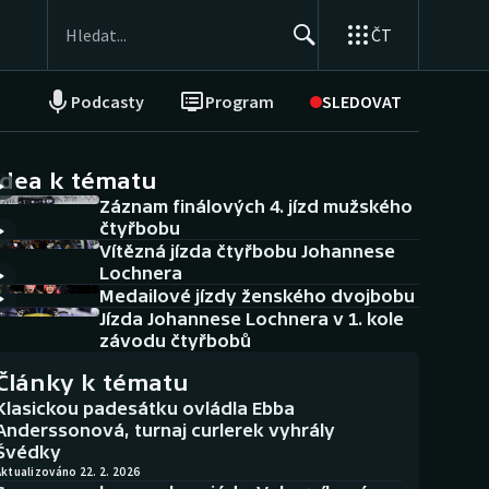
ČT
Podcasty
Program
SLEDOVAT
NEPŘEHLÉDNĚTE
Soutěže
idea k tématu
Záznam finálových 4. jízd mužského
Historické návraty
čtyřbobu
Vítězná jízda čtyřbobu Johannese
Aplikace ČT sport
Lochnera
Medailové jízdy ženského dvojbobu
AZ kvíz
Jízda Johannese Lochnera v 1. kole
závodu čtyřbobů
Články k tématu
Klasickou padesátku ovládla Ebba
Anderssonová, turnaj curlerek vyhrály
Švédky
ktualizováno 22. 2. 2026