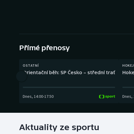
Curling
Dostihy
Florbal
Futsal
Přímé přenosy
Golf
OSTATNÍ
HOKEJ
Orientační běh: SP Česko – střední trať
Hoke
Gymnastika
Dnes
,
14:00
-
17:50
Dnes
,
Aktuality ze sportu