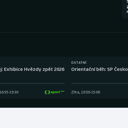
Moderní pětiboj
Triatlon
A
Motorsport
Veslování
Olympijské hry
Vodní slalom
Parasport
Volejbal
Plavání
Ostatní
OSTATNÍ
j: Exhibice Hvězdy zpět 2026
Orientační běh: SP Česko
Plážový volejbal
16:55
-
19:30
Zítra
,
10:50
-
15:00