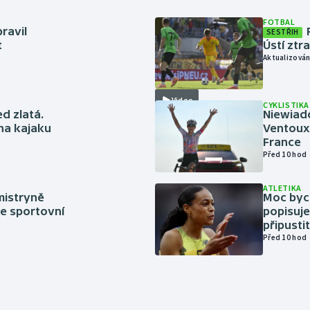
FOTBAL
ravil
SESTŘIH
t
Ústí ztr
Aktualizován
Video
CYKLISTIKA
ed zlatá.
Niewiad
 na kajaku
Ventoux 
France
Před 10 hod
ATLETIKA
mistryně
Moc bych
ze sportovní
popisuje
připustit
Před 10 hod