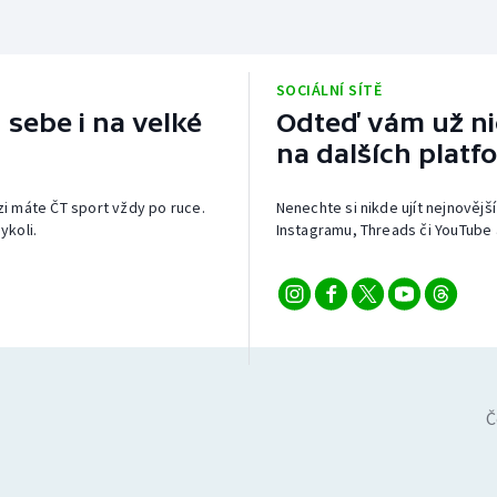
SOCIÁLNÍ SÍTĚ
 sebe i na velké
Odteď vám už nic
na dalších platf
izi máte ČT sport vždy po ruce.
Nenechte si nikde ujít nejnovější
ykoli.
Instagramu, Threads či YouTube 
Č