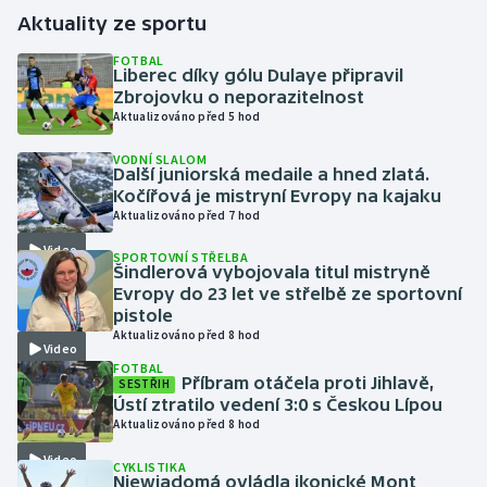
Aktuality ze sportu
Gymnastika
FOTBAL
Liberec díky gólu Dulaye připravil
Zbrojovku o neporazitelnost
Házená
Aktualizováno před 5 hod
Jezdectví
VODNÍ SLALOM
Další juniorská medaile a hned zlatá.
Kočířová je mistryní Evropy na kajaku
Judo
Aktualizováno před 7 hod
Video
Krasobruslení
SPORTOVNÍ STŘELBA
Šindlerová vybojovala titul mistryně
Evropy do 23 let ve střelbě ze sportovní
Lezení
pistole
Aktualizováno před 8 hod
Video
Lyže a snowboard
FOTBAL
Příbram otáčela proti Jihlavě,
SESTŘIH
Ústí ztratilo vedení 3:0 s Českou Lípou
Moderní pětiboj
Aktualizováno před 8 hod
Video
Motorsport
CYKLISTIKA
Niewiadomá ovládla ikonické Mont