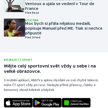
Ventoux a ujala se vedení v Tour de
Olympijské hry
France
Před 9 hod
Parasport
ATLETIKA
Moc bych si přála nějakou medaili,
popisuje Manuel před ME. Tlak si nechce
Plavání
připustit
Před 10 hod
Plážový volejbal
Ragby
APLIKACE ČT SPORT
Rychlobruslení
Mějte celý sportovní svět vždy u sebe i na
velké obrazovce.
Rychlostní kanoistika
S mobilní aplikací, HbbTV a apkou iVysílání ve své chytré televizi
máte ČT sport vždy po ruce. Sledujte přímé přenosy, články a
Short track
bonusový obsah kdekoli a kdykoli.
Sportovní střelba