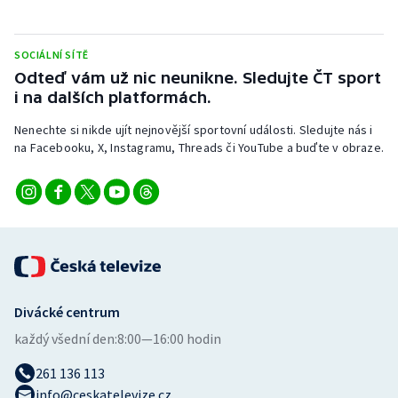
Stolní tenis
Triatlon
SOCIÁLNÍ SÍTĚ
Odteď vám už nic neunikne. Sledujte ČT sport
i na dalších platformách.
Veslování
Nenechte si nikde ujít nejnovější sportovní události. Sledujte nás i
Vodní slalom
na Facebooku, X, Instagramu, Threads či YouTube a buďte v obraze.
Volejbal
Ostatní
Divácké centrum
každý všední den:
8:00—16:00 hodin
261 136 113
info@ceskatelevize.cz