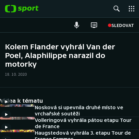
POPULÁRNÍ
SLEDOVAT
Fotbal
Kolem Flander vyhrál Van der
Poel, Alaphilippe narazil do
Hokej
motorky
Tenis
18. 10. 2020
Atletika
Cyklistika
Videa k tématu
Nosková si upevnila druhé místo ve
DALŠÍ SPORTY
vrchařské soutěži
Volleringová vyhrála pátou etapu Tour
de France
Americký fotbal
NEPŘEHLÉDNĚTE
Haugstedová vyhrála 3. etapu Tour de