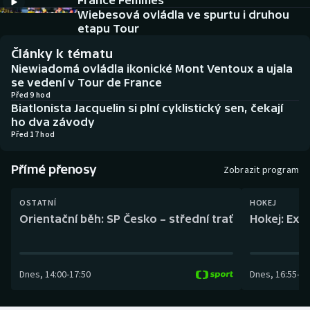
France Femmes
Baseball a softbal
Soutěže
Wiebesová ovládla ve spurtu i druhou
etapu Tour
Basketbal
Historické návraty
Články k tématu
Niewiadomá ovládla ikonické Mont Ventoux a ujala
Biatlon
Aplikace ČT sport
se vedení v Tour de France
Před 9 hod
Biatlonista Jacquelin si plní cyklistický sen, čekají
Boby a skeleton
AZ kvíz
ho dva závody
Před 17 hod
Box
Přímé přenosy
Zobrazit program
Curling
OSTATNÍ
HOKEJ
Dostihy
Orientační běh: SP Česko – střední trať
Hokej: Exh
Florbal
Dnes
,
14:00
-
17:50
Dnes
,
16:55
-
19
Futsal
Golf