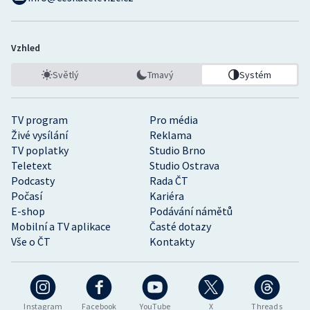
Vzhled
Světlý
Tmavý
Systém
TV program
Pro média
Živé vysílání
Reklama
TV poplatky
Studio Brno
Teletext
Studio Ostrava
Podcasty
Rada ČT
Počasí
Kariéra
E-shop
Podávání námětů
Mobilní a TV aplikace
Časté dotazy
Vše o ČT
Kontakty
Instagram
Facebook
YouTube
X
Threads