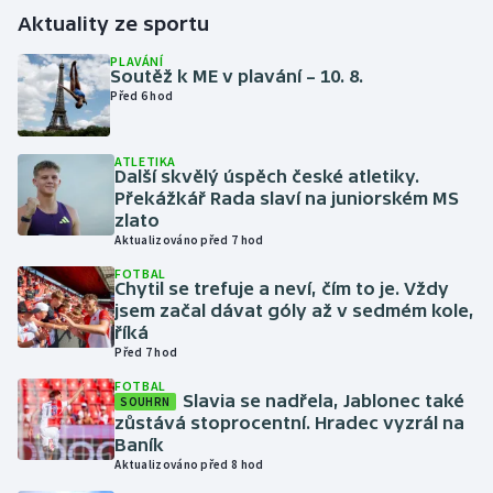
Aktuality ze sportu
Gymnastika
PLAVÁNÍ
Soutěž k ME v plavání – 10. 8.
Před 6 hod
Házená
Jezdectví
ATLETIKA
Další skvělý úspěch české atletiky.
Překážkář Rada slaví na juniorském MS
Judo
zlato
Aktualizováno před 7 hod
Krasobruslení
FOTBAL
Chytil se trefuje a neví, čím to je. Vždy
jsem začal dávat góly až v sedmém kole,
Lezení
říká
Před 7 hod
Lyže a snowboard
FOTBAL
Slavia se nadřela, Jablonec také
SOUHRN
Moderní pětiboj
zůstává stoprocentní. Hradec vyzrál na
Baník
Aktualizováno před 8 hod
Motorsport