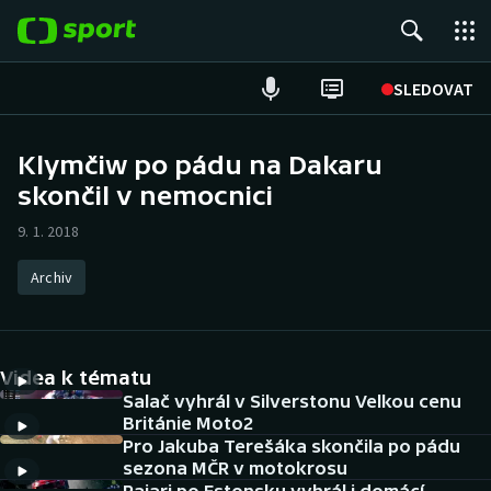
POPULÁRNÍ
SLEDOVAT
Fotbal
Klymčiw po pádu na Dakaru
skončil v nemocnici
Hokej
9. 1. 2018
Tenis
Archiv
Atletika
Cyklistika
Videa k tématu
DALŠÍ SPORTY
Salač vyhrál v Silverstonu Velkou cenu
Británie Moto2
Pro Jakuba Terešáka skončila po pádu
Americký fotbal
NEPŘEHLÉDNĚTE
sezona MČR v motokrosu