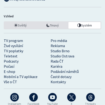
Vzhled
Světlý
Tmavý
Systém
TV program
Pro média
Živé vysílání
Reklama
TV poplatky
Studio Brno
Teletext
Studio Ostrava
Podcasty
Rada ČT
Počasí
Kariéra
E-shop
Podávání námětů
Mobilní a TV aplikace
Časté dotazy
Vše o ČT
Kontakty
Instagram
Facebook
YouTube
X
Threads