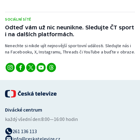
Stolní tenis
Triatlon
SOCIÁLNÍ SÍTĚ
Odteď vám už nic neunikne. Sledujte ČT sport
i na dalších platformách.
Veslování
Nenechte si nikde ujít nejnovější sportovní události. Sledujte nás i
Vodní slalom
na Facebooku, X, Instagramu, Threads či YouTube a buďte v obraze.
Volejbal
Ostatní
Divácké centrum
každý všední den:
8:00—16:00 hodin
261 136 113
info@ceskatelevize.cz