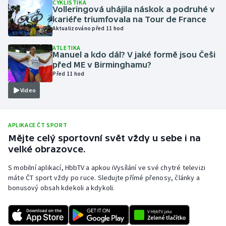
CYKLISTIKA
Volleringová uhájila náskok a podruhé v
Olympijské hry
kariéře triumfovala na Tour de France
Aktualizováno před 11 hod
Parasport
ATLETIKA
Manuel a kdo dál? V jaké formě jsou Češi
Plavání
před ME v Birminghamu?
Před 11 hod
Plážový volejbal
Video
Ragby
APLIKACE ČT SPORT
Rychlobruslení
Mějte celý sportovní svět vždy u sebe i na
velké obrazovce.
Rychlostní kanoistika
S mobilní aplikací, HbbTV a apkou iVysílání ve své chytré televizi
máte ČT sport vždy po ruce. Sledujte přímé přenosy, články a
Short track
bonusový obsah kdekoli a kdykoli.
Sportovní střelba