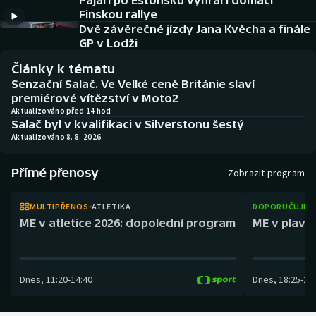
Pajari po Estonsku vyhrál i domácí
Baseball a softbal
Soutěže
Finskou rallye
Dvě závěrečné jízdy Jana Kvěcha a finále
Basketbal
Historické návraty
GP v Lodži
Články k tématu
Biatlon
Aplikace ČT sport
Senzační Salač. Ve Velké ceně Británie slaví
premiérové vítězství v Moto2
Boby a skeleton
AZ kvíz
Aktualizováno před 14 hod
Salač byl v kvalifikaci v Silverstonu šestý
Aktualizováno 8. 8. 2026
Box
Přímé přenosy
Zobrazit program
Curling
MULTIPŘENOS
ATLETIKA
DOPORUČUJEM
Dostihy
ME v atletice 2026: dopolední program
ME v plaván
Florbal
Dnes
,
11:20
-
14:40
Dnes
,
18:25
-
21
Futsal
Golf