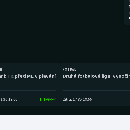
Moderní pětiboj
Triatlon
Motorsport
Veslování
1
Olympijské hry
Vodní slalom
Parasport
Volejbal
Plavání
Ostatní
NÍ
FOTBAL
Plážový volejbal
ní: TK před ME v plavání
Druhá fotbalová liga: Vysočin
12:30
-
13:00
Zítra
,
17:35
-
19:55