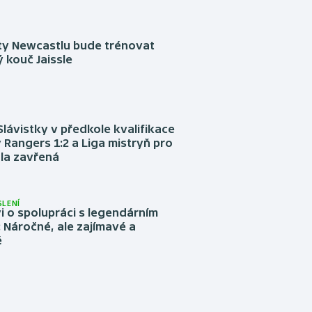
sty Newcastlu bude trénovat
 kouč Jaissle
Slávistky v předkole kvalifikace
 Rangers 1:2 a Liga mistryň pro
la zavřená
LENÍ
 o spolupráci s legendárním
Náročné, ale zajímavé a
é