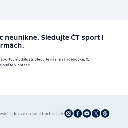
 neunikne. Sledujte ČT sport i
ormách.
 sportovní události. Sledujte nás i na Facebooku, X,
a buďte v obraze.
eská televize na sociálních sítích: