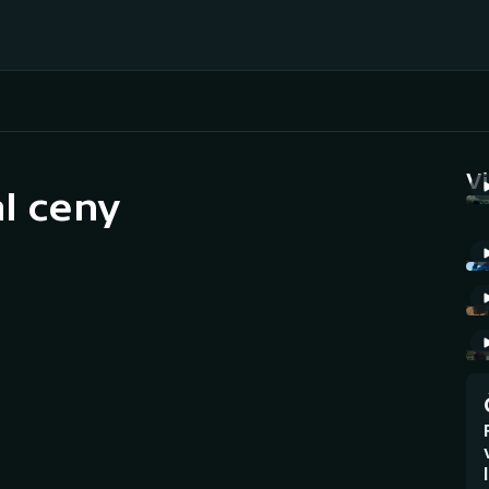
Házená
Ragby
V
al ceny
Jezdectví
Rychlobruslení
Rychlostní
Judo
kanoistika
Krasobruslení
Short track
Lezení
Sportovní střelba
Lyže a snowboard
Stolní tenis