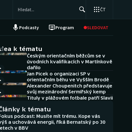
ČT
Podcasty
Program
SLEDOVAT
NEPŘEHLÉDNĚTE
Soutěže
idea k tématu
Českým orientačním běžcům se v
Historické návraty
úvodních kvalifikacích v Martínkově
dařilo
Aplikace ČT sport
Jan Picek o organizaci SP v
orientačním běhu ve Vyšším Brodě
AZ kvíz
Alexander Choupenitch představuje
svůj mezinárodní šermířský kemp
Tituly v plážovém fotbale patří Slavii
Články k tématu
Fokus podcast: Musíte mít trému. Kope vás
výš a uchovává energii, říká Bernatský po 30
letech v BBV