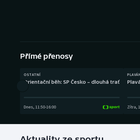
Curling
Dostihy
Florbal
Futsal
Přímé přenosy
Golf
OSTATNÍ
PLAVÁ
Gymnastika
Orientační běh: SP Česko – dlouhá trať
Plavá
Dnes
,
11:50
-
16:00
Zítra
,
Aktuality ze sportu