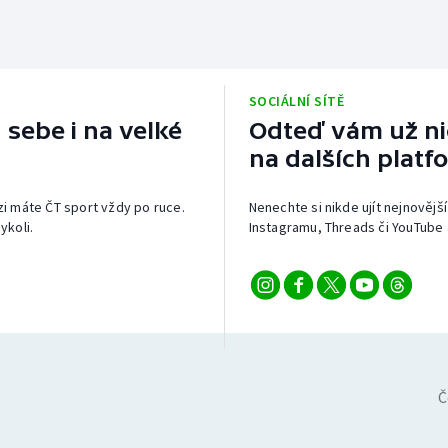
SOCIÁLNÍ SÍTĚ
 sebe i na velké
Odteď vám už nic
na dalších platf
izi máte ČT sport vždy po ruce.
Nenechte si nikde ujít nejnovější
ykoli.
Instagramu, Threads či YouTube 
Č