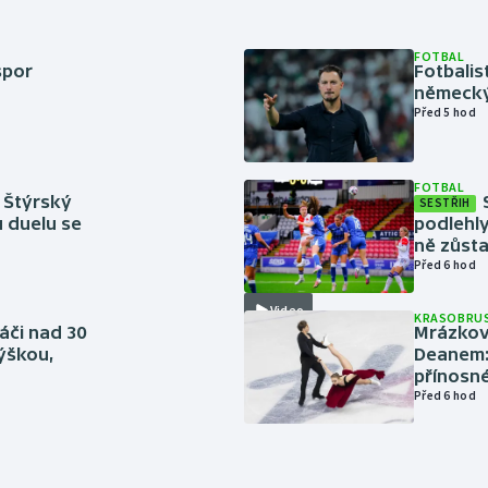
FOTBAL
spor
Fotbali
německý
Před 5 hod
FOTBAL
 Štýrský
SESTŘIH
u duelu se
podlehly
ně zůsta
Před 6 hod
Video
KRASOBRUS
áči nad 30
Mrázkovi
výškou,
Deanem: 
přínosn
Před 6 hod