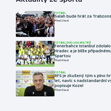
FOTBAL
Salah bude hrát za Trabzon
Před 2 hod
FOTBALOVÁ LIGA MISTRŮ
Fenerbahce Istanbul zdolalo
Hradec a je blíže případném
Spartou
Před 4 hod
FOTBAL
RFS je zkušený tým s plno hr
let, navíc s nadstandardní 
popisuje Kozel
Před 4 hod