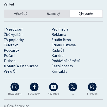
Vzhled
Světlý
Tmavý
Systém
TV program
Pro média
Živé vysílání
Reklama
TV poplatky
Studio Brno
Teletext
Studio Ostrava
Podcasty
Rada ČT
Počasí
Kariéra
E-shop
Podávání námětů
Mobilní a TV aplikace
Časté dotazy
Vše o ČT
Kontakty
Instagram
Facebook
YouTube
X
Threads
© Česká televize