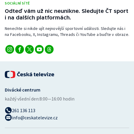
SOCIÁLNÍ SÍTĚ
Stolní tenis
Odteď vám už nic neunikne. Sledujte ČT sport
i na dalších platformách.
Triatlon
Nenechte si nikde ujít nejnovější sportovní události. Sledujte nás i
Veslování
na Facebooku, X, Instagramu, Threads či YouTube a buďte v obraze.
Vodní slalom
Volejbal
Ostatní
Divácké centrum
každý všední den:
8:00—16:00 hodin
261 136 113
info@ceskatelevize.cz