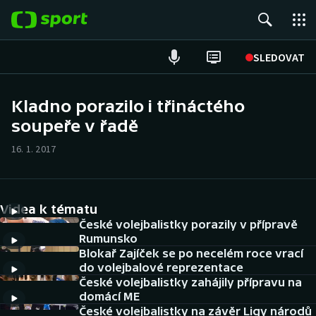
POPULÁRNÍ
SLEDOVAT
Fotbal
Kladno porazilo i třináctého
soupeře v řadě
Hokej
16. 1. 2017
Tenis
Atletika
Videa k tématu
Cyklistika
České volejbalistky porazily v přípravě
Rumunsko
Blokař Zajíček se po necelém roce vrací
DALŠÍ SPORTY
do volejbalové reprezentace
České volejbalistky zahájily přípravu na
Americký fotbal
NEPŘEHLÉDNĚTE
domácí ME
České volejbalistky na závěr Ligy národů