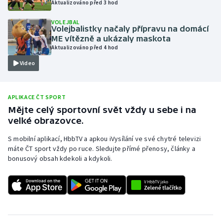
Aktualizováno před 3 hod
Olympijské hry
VOLEJBAL
Volejbalistky načaly přípravu na domácí
Parasport
ME vítězně a ukázaly maskota
Aktualizováno před 4 hod
Plavání
Video
Plážový volejbal
APLIKACE ČT SPORT
Ragby
Mějte celý sportovní svět vždy u sebe i na
velké obrazovce.
Rychlobruslení
S mobilní aplikací, HbbTV a apkou iVysílání ve své chytré televizi
máte ČT sport vždy po ruce. Sledujte přímé přenosy, články a
Rychlostní kanoistika
bonusový obsah kdekoli a kdykoli.
Short track
Sportovní střelba