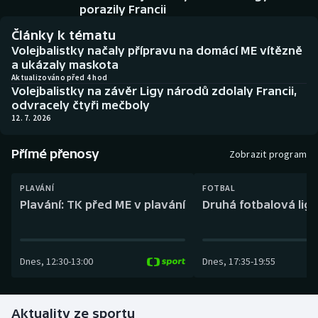
Baseball a softbal
Soutěže
porazily Francii
Články k tématu
Basketbal
Historické návraty
Volejbalistky načaly přípravu na domácí ME vítězně
a ukázaly maskota
Biatlon
Aplikace ČT sport
Aktualizováno před 4 hod
Volejbalistky na závěr Ligy národů zdolaly Francii,
odvracely čtyři mečboly
Boby a skeleton
AZ kvíz
12. 7. 2026
Box
Přímé přenosy
Zobrazit program
Curling
PLAVÁNÍ
FOTBAL
Plavání: TK před ME v plavání
Druhá fotbalová liga
Dostihy
Florbal
Dnes
,
12:30
-
13:00
Dnes
,
17:35
-
19:55
Futsal
Aktuality ze sportu
Golf