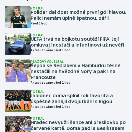
FOTBAL
Polidar dal dost možná první gól hlavou.
Gymnastika
Palici nemám úplně špatnou, zářil
Před 1 hod
Házená
FOTBAL
UEFA trvá na bojkotu soutěží FIFA. Její
Jezdectví
omluva jí nestačí a Infantinovi už nevěří
Aktualizováno před 1 hod
Judo
PLÁŽOVÝ VOLEJBAL
Šépka se Sedlákem v Hamburku těsně
Krasobruslení
nestačili na hvězdné Nory a pak i na
Francouze
Aktualizováno před 2 hod
Lezení
FOTBAL
Jablonec doma splnil roli favorita a
Lyže a snowboard
úspěšně zahájil dvojutkání s Rigou
Aktualizováno před 2 hod
Moderní pětiboj
FOTBAL
Hradec nevyužil šance ani přesilovku po
Motorsport
červené kartě. Doma padl s Besiktasem