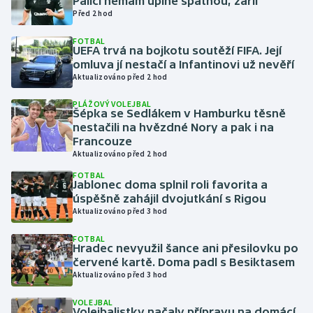
Palici nemám úplně špatnou, zářil
Před 2 hod
Gymnastika
FOTBAL
UEFA trvá na bojkotu soutěží FIFA. Její
omluva jí nestačí a Infantinovi už nevěří
Házená
Aktualizováno před 2 hod
Jezdectví
PLÁŽOVÝ VOLEJBAL
Šépka se Sedlákem v Hamburku těsně
nestačili na hvězdné Nory a pak i na
Judo
Francouze
Aktualizováno před 2 hod
Krasobruslení
FOTBAL
Jablonec doma splnil roli favorita a
úspěšně zahájil dvojutkání s Rigou
Lezení
Aktualizováno před 3 hod
Lyže a snowboard
FOTBAL
Hradec nevyužil šance ani přesilovku po
červené kartě. Doma padl s Besiktasem
Moderní pětiboj
Aktualizováno před 3 hod
Motorsport
VOLEJBAL
Volejbalistky načaly přípravu na domácí