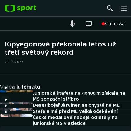
POPULÁRNÍ
SLEDOVAT
Fotbal
Kipyegonová překonala letos už
třetí světový rekord
Hokej
23. 7. 2023
Tenis
Atletika
Videa k tématu
Cyklistika
Juniorská štafeta na 4x400 m získala na
MS senzační stříbro
Desetibojař Järvinen se chystá na ME
DALŠÍ SPORTY
Štefela má před ME velká očekávání
České medailové naděje odletěly na
Americký fotbal
NEPŘEHLÉDNĚTE
juniorské MS v atletice