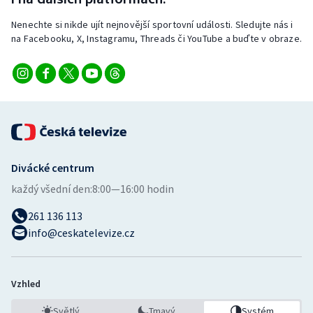
Stolní tenis
Nenechte si nikde ujít nejnovější sportovní události. Sledujte nás i
na Facebooku, X, Instagramu, Threads či YouTube a buďte v obraze.
Triatlon
Veslování
Vodní slalom
Volejbal
Divácké centrum
Ostatní
každý všední den:
8:00—16:00 hodin
261 136 113
info@ceskatelevize.cz
Vzhled
Světlý
Tmavý
Systém