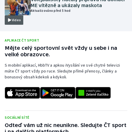
ME vítězně a ukázaly maskota
Olympijské hry
Aktualizováno před 5 hod
Video
Parasport
Plavání
APLIKACE ČT SPORT
Mějte celý sportovní svět vždy u sebe i na
Plážový volejbal
velké obrazovce.
Ragby
S mobilní aplikací, HbbTV a apkou iVysílání ve své chytré televizi
máte ČT sport vždy po ruce. Sledujte přímé přenosy, články a
bonusový obsah kdekoli a kdykoli.
Rychlobruslení
Rychlostní kanoistika
Short track
SOCIÁLNÍ SÍTĚ
Sportovní střelba
Odteď vám už nic neunikne. Sledujte ČT sport
i na dalších platformách.