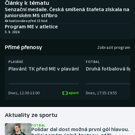
Články k tématu
Baseball a softbal
Soutěže
Senzační medaile. Česká smíšená štafeta získala na
juniorském MS stříbro
Basketbal
Historické návraty
Aktualizováno před 13 hod
Program ME v atletice
5. 8. 2026
Biatlon
Aplikace ČT sport
Přímé přenosy
Boby a skeleton
AZ kvíz
Zobrazit program
Box
PLAVÁNÍ
FOTBAL
Plavání: TK před ME v plavání
Druhá fotbalová liga
Curling
Dostihy
Dnes
,
12:30
-
13:00
Dnes
,
17:35
-
19:55
Florbal
Aktuality ze sportu
Futsal
FOTBAL
Polidar dal dost možná první gól hlavou.
Golf