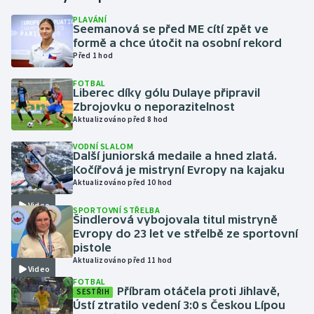
PLAVÁNÍ
Seemanová se před ME cítí zpět ve
Gymnastika
formě a chce útočit na osobní rekord
Před 1 hod
Házená
FOTBAL
Liberec díky gólu Dulaye připravil
Jezdectví
Zbrojovku o neporazitelnost
Aktualizováno před 8 hod
Judo
VODNÍ SLALOM
Další juniorská medaile a hned zlatá.
Krasobruslení
Kočířová je mistryní Evropy na kajaku
Aktualizováno před 10 hod
Lezení
Video
SPORTOVNÍ STŘELBA
Šindlerová vybojovala titul mistryně
Lyže a snowboard
Evropy do 23 let ve střelbě ze sportovní
pistole
Aktualizováno před 11 hod
Moderní pětiboj
Video
FOTBAL
Příbram otáčela proti Jihlavě,
SESTŘIH
Motorsport
Ústí ztratilo vedení 3:0 s Českou Lípou