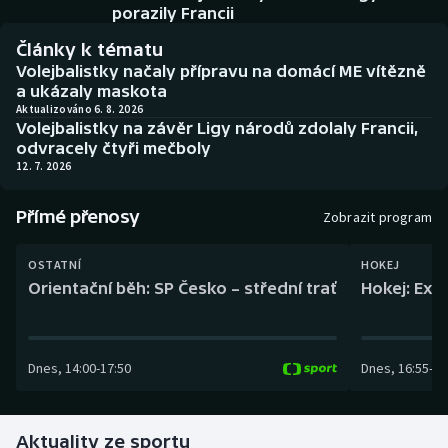
Baseball a softbal
Soutěže
porazily Francii
Články k tématu
Basketbal
Historické návraty
Volejbalistky načaly přípravu na domácí ME vítězně
a ukázaly maskota
Biatlon
Aplikace ČT sport
Aktualizováno 6. 8. 2026
Volejbalistky na závěr Ligy národů zdolaly Francii,
odvracely čtyři mečboly
Boby a skeleton
AZ kvíz
12. 7. 2026
Box
Přímé přenosy
Zobrazit program
Curling
OSTATNÍ
HOKEJ
Orientační běh: SP Česko – střední trať
Hokej: Exh
Dostihy
Florbal
Dnes
,
14:00
-
17:50
Dnes
,
16:55
-
19
Futsal
Aktuality ze sportu
Golf