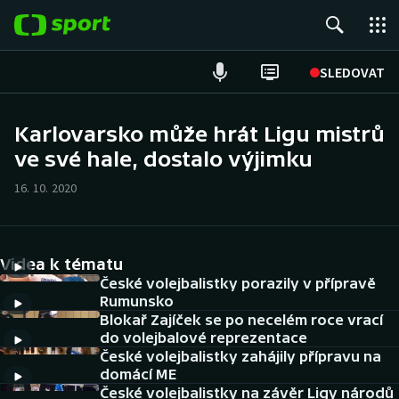
POPULÁRNÍ
SLEDOVAT
Fotbal
Karlovarsko může hrát Ligu mistrů
ve své hale, dostalo výjimku
Hokej
16. 10. 2020
Tenis
Atletika
Videa k tématu
Cyklistika
České volejbalistky porazily v přípravě
Rumunsko
Blokař Zajíček se po necelém roce vrací
DALŠÍ SPORTY
do volejbalové reprezentace
České volejbalistky zahájily přípravu na
Americký fotbal
NEPŘEHLÉDNĚTE
domácí ME
České volejbalistky na závěr Ligy národů