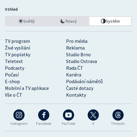
Vzhled
Světlý
Tmavý
Systém
TV program
Pro média
Živé vysílání
Reklama
TV poplatky
Studio Brno
Teletext
Studio Ostrava
Podcasty
Rada ČT
Počasí
Kariéra
E-shop
Podávání námětů
Mobilní a TV aplikace
Časté dotazy
Vše o ČT
Kontakty
Instagram
Facebook
YouTube
X
Threads