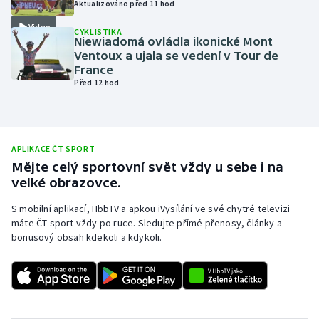
Aktualizováno před 11 hod
Olympijské hry
Video
CYKLISTIKA
Niewiadomá ovládla ikonické Mont
Parasport
Ventoux a ujala se vedení v Tour de
France
Před 12 hod
Plavání
Plážový volejbal
APLIKACE ČT SPORT
Ragby
Mějte celý sportovní svět vždy u sebe i na
velké obrazovce.
Rychlobruslení
S mobilní aplikací, HbbTV a apkou iVysílání ve své chytré televizi
máte ČT sport vždy po ruce. Sledujte přímé přenosy, články a
Rychlostní kanoistika
bonusový obsah kdekoli a kdykoli.
Short track
Sportovní střelba