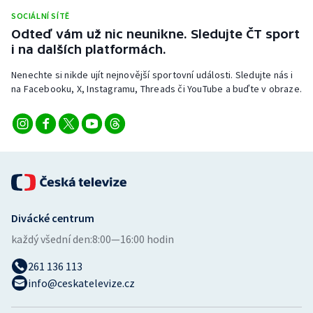
Stolní tenis
SOCIÁLNÍ SÍTĚ
Odteď vám už nic neunikne. Sledujte ČT sport
Triatlon
i na dalších platformách.
Nenechte si nikde ujít nejnovější sportovní události. Sledujte nás i
Veslování
na Facebooku, X, Instagramu, Threads či YouTube a buďte v obraze.
Vodní slalom
Volejbal
Ostatní
Divácké centrum
každý všední den:
8:00—16:00 hodin
261 136 113
info@ceskatelevize.cz