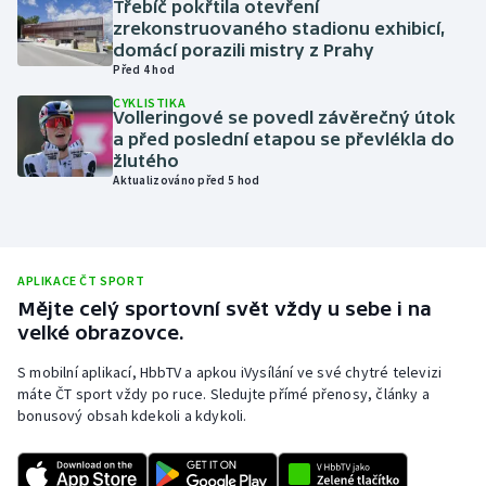
Třebíč pokřtila otevření
zrekonstruovaného stadionu exhibicí,
Olympijské hry
domácí porazili mistry z Prahy
Před 4 hod
Parasport
CYKLISTIKA
Volleringové se povedl závěrečný útok
Plavání
a před poslední etapou se převlékla do
žlutého
Aktualizováno před 5 hod
Plážový volejbal
Ragby
APLIKACE ČT SPORT
Rychlobruslení
Mějte celý sportovní svět vždy u sebe i na
velké obrazovce.
Rychlostní kanoistika
S mobilní aplikací, HbbTV a apkou iVysílání ve své chytré televizi
máte ČT sport vždy po ruce. Sledujte přímé přenosy, články a
Short track
bonusový obsah kdekoli a kdykoli.
Sportovní střelba