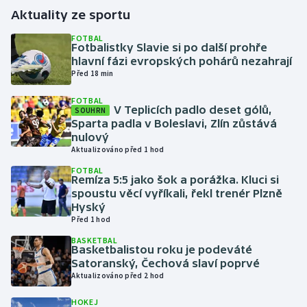
Aktuality ze sportu
Gymnastika
FOTBAL
Fotbalistky Slavie si po další prohře
hlavní fázi evropských pohárů nezahrají
Házená
Před 18 min
Jezdectví
FOTBAL
V Teplicích padlo deset gólů,
SOUHRN
Sparta padla v Boleslavi, Zlín zůstává
Judo
nulový
Aktualizováno před 1 hod
Krasobruslení
FOTBAL
Remíza 5:5 jako šok a porážka. Kluci si
spoustu věcí vyříkali, řekl trenér Plzně
Lezení
Hyský
Před 1 hod
Lyže a snowboard
BASKETBAL
Basketbalistou roku je podeváté
Moderní pětiboj
Satoranský, Čechová slaví poprvé
Aktualizováno před 2 hod
Motorsport
HOKEJ