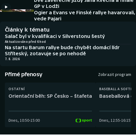
Dvě závěrečné jízdy Jana Kvěcha a finále
Baseball a softbal
Soutěže
GP v Lodži
Ogier a Evans ve Finské rallye havarovali,
Basketbal
Historické návraty
vede Pajari
Články k tématu
Biatlon
Aplikace ČT sport
Salač byl v kvalifikaci v Silverstonu šestý
Aktualizováno před 6 hod
Na startu Barum rallye bude chybět domácí lídr
Boby a skeleton
AZ kvíz
Stříteský, zotavuje se po nehodě
7. 8. 2026
Box
Přímé přenosy
Zobrazit program
Curling
OSTATNÍ
BASEBALL A SOFTBA
Dostihy
Orientační běh: SP Česko – štafeta
Baseballová ex
Florbal
Dnes
,
10:50
-
15:00
Dnes
,
12:55
-
16:15
Futsal
Golf