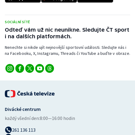
Stolní tenis
Triatlon
SOCIÁLNÍ SÍTĚ
Odteď vám už nic neunikne. Sledujte ČT sport
Veslování
i na dalších platformách.
Vodní slalom
Nenechte si nikde ujít nejnovější sportovní události. Sledujte nás i
na Facebooku, X, Instagramu, Threads či YouTube a buďte v obraze.
Volejbal
Ostatní
Divácké centrum
každý všední den:
8:00—16:00 hodin
261 136 113