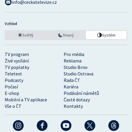
info@ceskatelevize.cz
Vzhled
Světlý
Tmavý
Systém
TV program
Pro média
Živé vysílání
Reklama
TV poplatky
Studio Brno
Teletext
Studio Ostrava
Podcasty
Rada ČT
Počasí
Kariéra
E-shop
Podávání námětů
Mobilní a TV aplikace
Časté dotazy
Vše o ČT
Kontakty