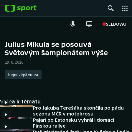
POPULÁRNÍ
SLEDOVAT
Fotbal
Julius Mikula se posouvá
Světovým šampionátem výše
Hokej
29. 6. 2026
Tenis
Nejnovější videa
Atletika
Cyklistika
Videa k tématu
DALŠÍ SPORTY
Pro Jakuba Terešáka skončila po pádu
sezona MČR v motokrosu
Pajari po Estonsku vyhrál i domácí
Americký fotbal
NEPŘEHLÉDNĚTE
Finskou rallye