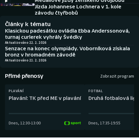
Medailové jízdy ženského dvojbobu
Baseball a softbal
Soutěže
Jízda Johannese Lochnera v 1. kole
závodu čtyřbobů
Basketbal
Historické návraty
Články k tématu
Klasickou padesátku ovládla Ebba Anderssonová,
Biatlon
Aplikace ČT sport
turnaj curlerek vyhrály Švédky
Aktualizováno 22. 2. 2026
Senzace na konec olympiády. Voborníková získala
Boby a skeleton
AZ kvíz
bronz v hromadném závodě
Aktualizováno 21. 2. 2026
Box
Přímé přenosy
Zobrazit program
Curling
PLAVÁNÍ
FOTBAL
Dostihy
Plavání: TK před ME v plavání
Druhá fotbalová liga
Florbal
Dnes
,
12:30
-
13:00
Dnes
,
17:35
-
19:55
Futsal
Golf