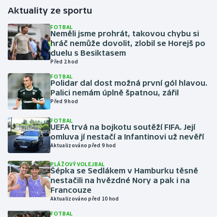
Aktuality ze sportu
Gymnastika
FOTBAL
Neměli jsme prohrát, takovou chybu si
hráč nemůže dovolit, zlobil se Horejš po
Házená
duelu s Besiktasem
Před 2 hod
Jezdectví
FOTBAL
Polidar dal dost možná první gól hlavou.
Judo
Palici nemám úplně špatnou, zářil
Před 9 hod
Krasobruslení
FOTBAL
UEFA trvá na bojkotu soutěží FIFA. Její
omluva jí nestačí a Infantinovi už nevěří
Lezení
Aktualizováno před 9 hod
Lyže a snowboard
PLÁŽOVÝ VOLEJBAL
Šépka se Sedlákem v Hamburku těsně
nestačili na hvězdné Nory a pak i na
Moderní pětiboj
Francouze
Aktualizováno před 10 hod
Motorsport
FOTBAL