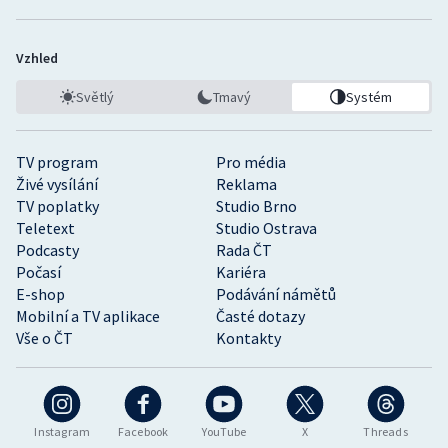
Vzhled
Světlý
Tmavý
Systém
TV program
Pro média
Živé vysílání
Reklama
TV poplatky
Studio Brno
Teletext
Studio Ostrava
Podcasty
Rada ČT
Počasí
Kariéra
E-shop
Podávání námětů
Mobilní a TV aplikace
Časté dotazy
Vše o ČT
Kontakty
Instagram
Facebook
YouTube
X
Threads