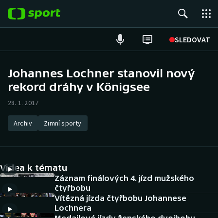
POPULÁRNÍ
SLEDOVAT
Fotbal
Johannes Lochner stanovil nový
rekord dráhy v Königsee
Hokej
28. 1. 2017
Tenis
Archiv
Zimní sporty
Atletika
Cyklistika
Videa k tématu
DALŠÍ SPORTY
Záznam finálových 4. jízd mužského
čtyřbobu
Vítězná jízda čtyřbobu Johannese
Americký fotbal
NEPŘEHLÉDNĚTE
Lochnera