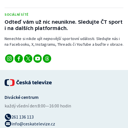
Stolní tenis
SOCIÁLNÍ SÍTĚ
Triatlon
Odteď vám už nic neunikne. Sledujte ČT sport
i na dalších platformách.
Veslování
Nenechte si nikde ujít nejnovější sportovní události. Sledujte nás i
na Facebooku, X, Instagramu, Threads či YouTube a buďte v obraze.
Vodní slalom
Volejbal
Ostatní
Divácké centrum
každý všední den:
8:00—16:00 hodin
261 136 113
info@ceskatelevize.cz