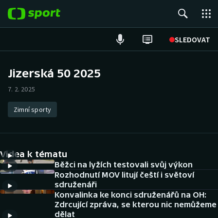
POPULÁRNÍ
SLEDOVAT
Fotbal
Jizerská 50 2025
Hokej
7. 2. 2025
Tenis
Zimní sporty
Atletika
Videa k tématu
Cyklistika
Běžci na lyžích testovali svůj výkon
Rozhodnutí MOV litují čeští i světoví
DALŠÍ SPORTY
sdruženáři
Konvalinka ke konci sdruženářů na OH:
Americký fotbal
NEPŘEHLÉDNĚTE
Zdrcující zpráva, se kterou nic nemůžeme
dělat