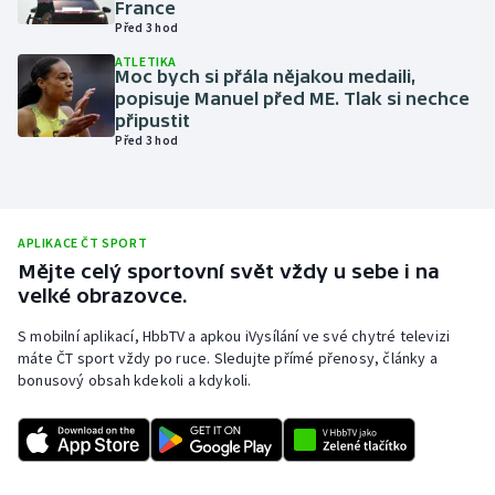
France
Před 3 hod
Olympijské hry
ATLETIKA
Moc bych si přála nějakou medaili,
Parasport
popisuje Manuel před ME. Tlak si nechce
připustit
Plavání
Před 3 hod
Plážový volejbal
Ragby
APLIKACE ČT SPORT
Mějte celý sportovní svět vždy u sebe i na
velké obrazovce.
Rychlobruslení
S mobilní aplikací, HbbTV a apkou iVysílání ve své chytré televizi
Rychlostní kanoistika
máte ČT sport vždy po ruce. Sledujte přímé přenosy, články a
bonusový obsah kdekoli a kdykoli.
Short track
Sportovní střelba