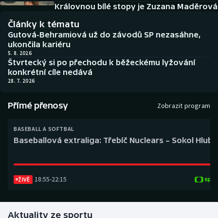
Baseball a softbal
Soutěže
Královnou bílé stopy je Zuzana Maděrová
Články k tématu
Basketbal
Historické návraty
Gutová-Behramiová už do závodů SP nezasáhne,
ukončila kariéru
Biatlon
Aplikace ČT sport
5. 8. 2026
Štvrtecký si po přechodu k běžeckému lyžování
konkrétní cíle nedává
Boby a skeleton
AZ kvíz
28. 7. 2026
Box
Přímé přenosy
Zobrazit program
Curling
BASEBALL A SOFTBAL
Baseballová extraliga: Třebíč Nuclears – Sokol Hlub
Dostihy
Florbal
18:55
-
22:15
ŽIVĚ
Futsal
Aktuality ze sportu
Golf