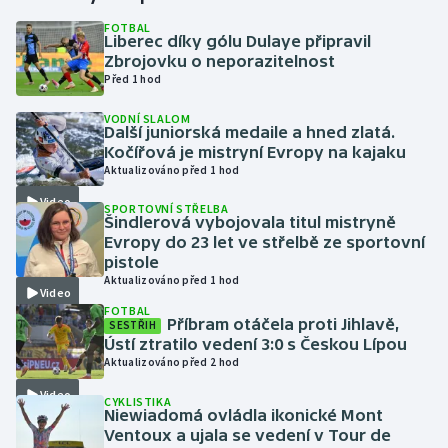
FOTBAL
Liberec díky gólu Dulaye připravil
Gymnastika
Zbrojovku o neporazitelnost
Před 1 hod
Házená
VODNÍ SLALOM
Další juniorská medaile a hned zlatá.
Jezdectví
Kočířová je mistryní Evropy na kajaku
Aktualizováno před 1 hod
Judo
Video
SPORTOVNÍ STŘELBA
Šindlerová vybojovala titul mistryně
Krasobruslení
Evropy do 23 let ve střelbě ze sportovní
pistole
Aktualizováno před 1 hod
Lezení
Video
FOTBAL
Příbram otáčela proti Jihlavě,
SESTŘIH
Lyže a snowboard
Ústí ztratilo vedení 3:0 s Českou Lípou
Aktualizováno před 2 hod
Moderní pětiboj
Video
CYKLISTIKA
Niewiadomá ovládla ikonické Mont
Motorsport
Ventoux a ujala se vedení v Tour de