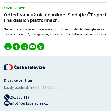
Stolní tenis
SOCIÁLNÍ SÍTĚ
Odteď vám už nic neunikne. Sledujte ČT sport
Triatlon
i na dalších platformách.
Veslování
Nenechte si nikde ujít nejnovější sportovní události. Sledujte nás i
na Facebooku, X, Instagramu, Threads či YouTube a buďte v obraze.
Vodní slalom
Volejbal
Ostatní
Divácké centrum
každý všední den:
8:00—16:00 hodin
261 136 113
info@ceskatelevize.cz