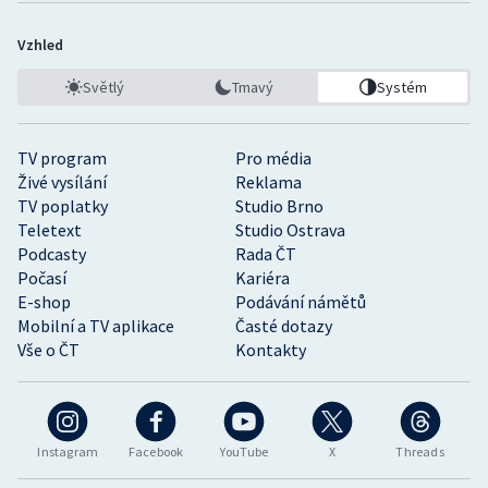
Vzhled
Světlý
Tmavý
Systém
TV program
Pro média
Živé vysílání
Reklama
TV poplatky
Studio Brno
Teletext
Studio Ostrava
Podcasty
Rada ČT
Počasí
Kariéra
E-shop
Podávání námětů
Mobilní a TV aplikace
Časté dotazy
Vše o ČT
Kontakty
Instagram
Facebook
YouTube
X
Threads