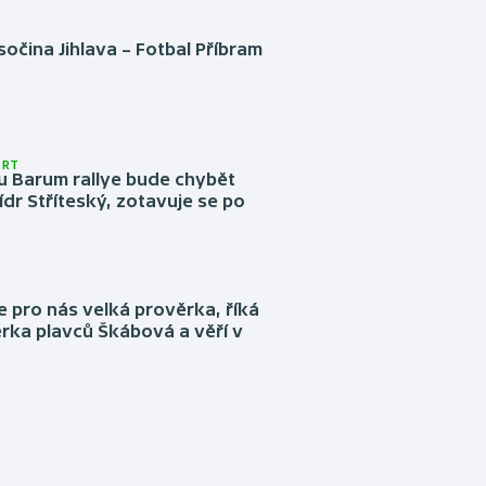
očina Jihlava – Fotbal Příbram
ORT
u Barum rallye bude chybět
ídr Stříteský, zotavuje se po
e pro nás velká prověrka, říká
rka plavců Škábová a věří v