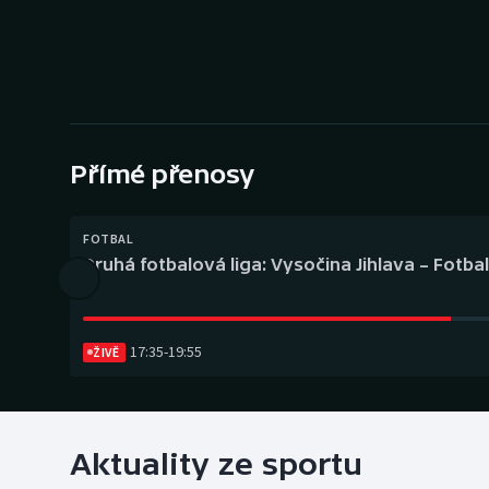
Curling
Dostihy
Florbal
Futsal
Přímé přenosy
Golf
FOTBAL
Druhá fotbalová liga: Vysočina Jihlava – Fotba
Gymnastika
17:35
-
19:55
ŽIVĚ
Aktuality ze sportu