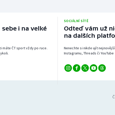
SOCIÁLNÍ SÍTĚ
 sebe i na velké
Odteď vám už nic
na dalších platf
izi máte ČT sport vždy po ruce.
Nenechte si nikde ujít nejnovější
ykoli.
Instagramu, Threads či YouTube 
Č