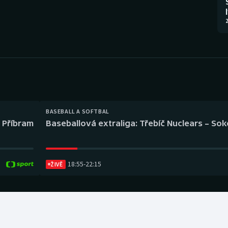
Moderní pětiboj
Triatlon
2
Motorsport
Veslování
Olympijské hry
Vodní slalom
Parasport
Volejbal
Plavání
Ostatní
BASEBALL A SOFTBAL
l Příbram
Baseballová extraliga: Třebíč Nuclears – So
Plážový volejbal
18:55
-
22:15
ŽIVĚ