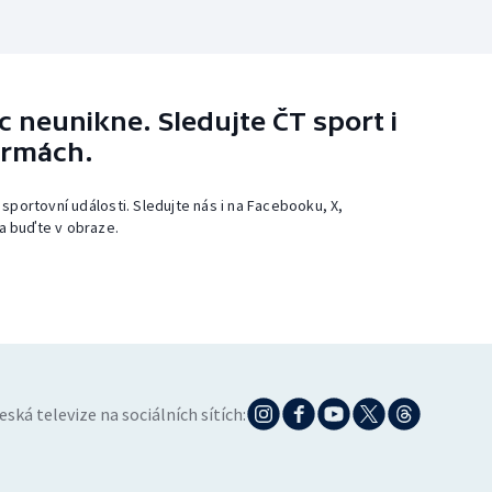
 neunikne. Sledujte ČT sport i
ormách.
 sportovní události. Sledujte nás i na Facebooku, X,
a buďte v obraze.
eská televize na sociálních sítích: