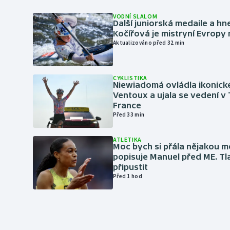
VODNÍ SLALOM
Další juniorská medaile a hn
Kočířová je mistryní Evropy
Aktualizováno před 32 min
CYKLISTIKA
Niewiadomá ovládla ikonick
Ventoux a ujala se vedení v
France
Před 33 min
ATLETIKA
Moc bych si přála nějakou me
popisuje Manuel před ME. Tl
připustit
Před 1 hod