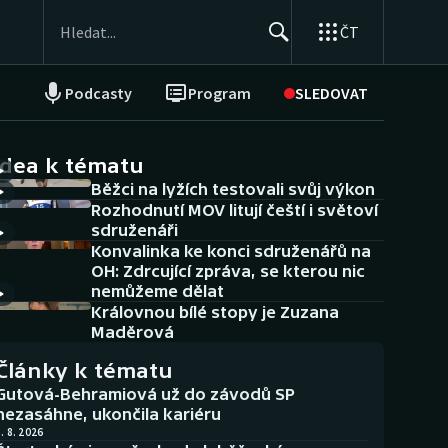
ČT
Podcasty
Program
SLEDOVAT
NEPŘEHLÉDNĚTE
Soutěže
idea k tématu
Běžci na lyžích testovali svůj výkon
Historické návraty
Rozhodnutí MOV litují čeští i světoví
sdruženáři
Aplikace ČT sport
Konvalinka ke konci sdruženářů na
OH: Zdrcující zpráva, se kterou nic
AZ kvíz
nemůžeme dělat
Královnou bílé stopy je Zuzana
Maděrová
Články k tématu
Gutová-Behramiová už do závodů SP
nezasáhne, ukončila kariéru
. 8. 2026