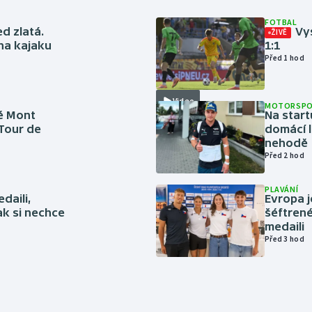
FOTBAL
ed zlatá.
Vys
ŽIVĚ
 na kajaku
1:1
Před 1 hod
Video
MOTORSP
é Mont
Na start
 Tour de
domácí l
nehodě
Před 2 hod
PLAVÁNÍ
daili,
Evropa j
ak si nechce
šéftrené
medaili
Před 3 hod