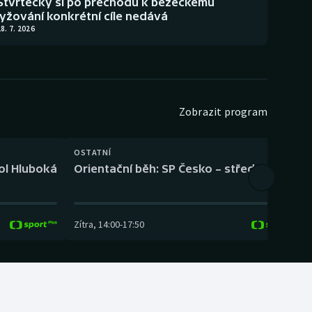
Štvrtecký si po přechodu k běžeckému
lyžování konkrétní cíle nedává
8. 7. 2026
Zobrazit program
OSTATNÍ
H
kol Hluboká
Orientační běh: SP Česko – střední trať
H
Zítra
,
14:00
-
17:50
Z