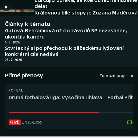
Zdrcující zpráva, se kterou nic nemůžeme
Baseball a softbal
Soutěže
dělat
Královnou bílé stopy je Zuzana Maděrová
Basketbal
Historické návraty
Články k tématu
Gutová-Behramiová už do závodů SP nezasáhne,
Biatlon
Aplikace ČT sport
ukončila kariéru
5. 8. 2026
Štvrtecký si po přechodu k běžeckému lyžování
Boby a skeleton
AZ kvíz
konkrétní cíle nedává
28. 7. 2026
Box
Přímé přenosy
Zobrazit program
Curling
FOTBAL
Dostihy
Druhá fotbalová liga: Vysočina Jihlava – Fotbal Příb
Florbal
17:35
-
19:55
Futsal
ŽIVĚ
Golf