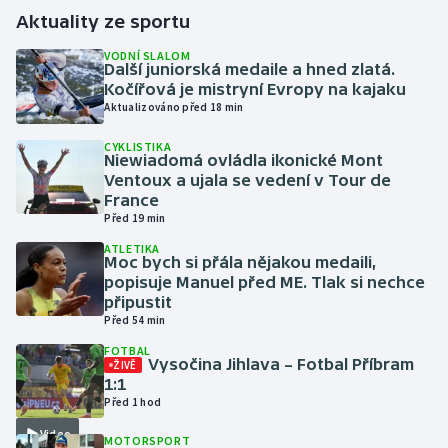
Aktuality ze sportu
Gymnastika
VODNÍ SLALOM
Další juniorská medaile a hned zlatá.
Kočířová je mistryní Evropy na kajaku
Házená
Aktualizováno před 18 min
Jezdectví
CYKLISTIKA
Niewiadomá ovládla ikonické Mont
Ventoux a ujala se vedení v Tour de
Judo
France
Před 19 min
Krasobruslení
ATLETIKA
Moc bych si přála nějakou medaili,
popisuje Manuel před ME. Tlak si nechce
Lezení
připustit
Před 54 min
Lyže a snowboard
FOTBAL
Vysočina Jihlava – Fotbal Příbram
ŽIVĚ
Moderní pětiboj
1:1
Před 1 hod
Motorsport
Video
MOTORSPORT