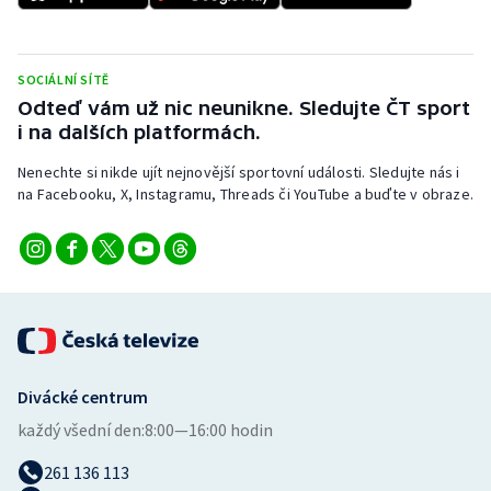
Stolní tenis
Triatlon
SOCIÁLNÍ SÍTĚ
Odteď vám už nic neunikne. Sledujte ČT sport
Veslování
i na dalších platformách.
Vodní slalom
Nenechte si nikde ujít nejnovější sportovní události. Sledujte nás i
na Facebooku, X, Instagramu, Threads či YouTube a buďte v obraze.
Volejbal
Ostatní
Divácké centrum
každý všední den:
8:00—16:00 hodin
261 136 113