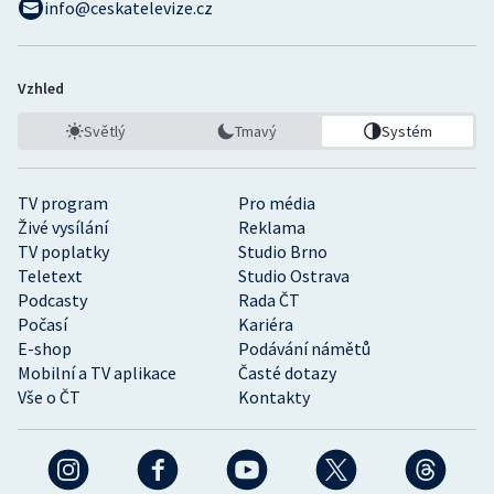
info@ceskatelevize.cz
Vzhled
Světlý
Tmavý
Systém
TV program
Pro média
Živé vysílání
Reklama
TV poplatky
Studio Brno
Teletext
Studio Ostrava
Podcasty
Rada ČT
Počasí
Kariéra
E-shop
Podávání námětů
Mobilní a TV aplikace
Časté dotazy
Vše o ČT
Kontakty