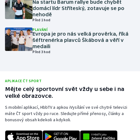
Na startu Barum rallye bude chybět
domácí lídr Stříteský, zotavuje se po
Olympijské hry
nehodě
Před 1 hod
Parasport
PLAVÁNÍ
Evropa je pro nás velká prověrka, říká
Plavání
šéftrenérka plavců Škábová a věří v
medaili
Před 3 hod
Plážový volejbal
Ragby
APLIKACE ČT SPORT
Rychlobruslení
Mějte celý sportovní svět vždy u sebe i na
velké obrazovce.
Rychlostní kanoistika
S mobilní aplikací, HbbTV a apkou iVysílání ve své chytré televizi
máte ČT sport vždy po ruce. Sledujte přímé přenosy, články a
Short track
bonusový obsah kdekoli a kdykoli.
Sportovní střelba