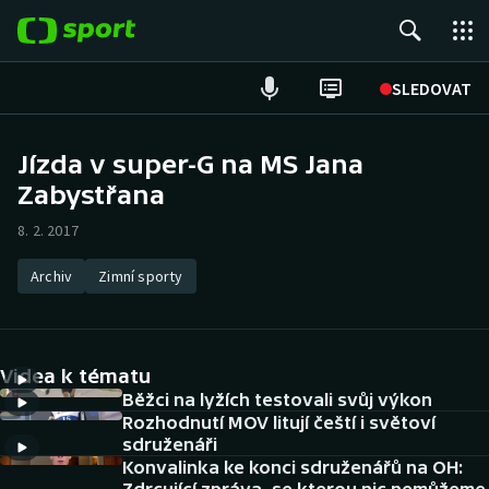
POPULÁRNÍ
SLEDOVAT
Fotbal
Jízda v super-G na MS Jana
Zabystřana
Hokej
8. 2. 2017
Tenis
Archiv
Zimní sporty
Atletika
Cyklistika
Videa k tématu
DALŠÍ SPORTY
Běžci na lyžích testovali svůj výkon
Rozhodnutí MOV litují čeští i světoví
sdruženáři
Americký fotbal
NEPŘEHLÉDNĚTE
Konvalinka ke konci sdruženářů na OH: