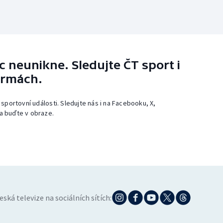
 neunikne. Sledujte ČT sport i
ormách.
 sportovní události. Sledujte nás i na Facebooku, X,
a buďte v obraze.
eská televize na sociálních sítích: