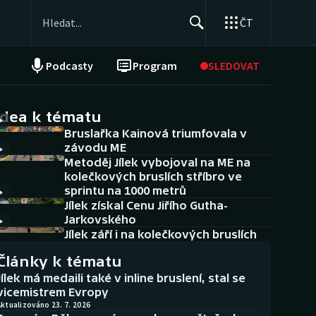
ČT
Podcasty
Program
SLEDOVAT
NEPŘEHLÉDNĚTE
Soutěže
idea k tématu
Bruslařka Kainová triumfovala v
Historické návraty
závodu ME
Metoděj Jílek vybojoval na ME na
Aplikace ČT sport
kolečkových bruslích stříbro ve
sprintu na 1000 metrů
AZ kvíz
Jílek získal Cenu Jiřího Gutha-
Jarkovského
Jílek září i na kolečkových bruslích
Články k tématu
Jílek má medaili také v inline bruslení, stal se
vicemistrem Evropy
ktualizováno 23. 7. 2026