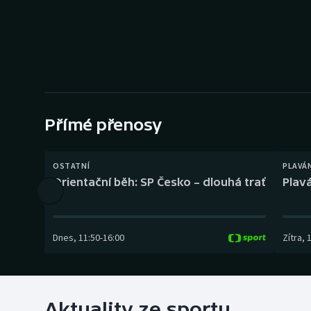
Curling
Dostihy
Florbal
Futsal
Přímé přenosy
Golf
OSTATNÍ
PLAVÁ
Gymnastika
Orientační běh: SP Česko – dlouhá trať
Plavá
Dnes
,
11:50
-
16:00
Zítra
,
Aktuality ze sportu