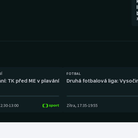
Moderní pětiboj
Triatlon
Motorsport
Veslování
3
Olympijské hry
Vodní slalom
Parasport
Volejbal
Plavání
Ostatní
NÍ
FOTBAL
Plážový volejbal
ní: TK před ME v plavání
Druhá fotbalová liga: Vysočin
12:30
-
13:00
Zítra
,
17:35
-
19:55