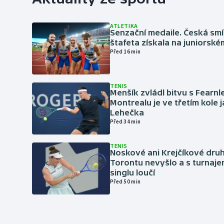
ATLETIKA
Senzační medaile. Česká sm
štafeta získala na juniorské
Před 16 min
TENIS
Menšík zvládl bitvu s Fearnl
Montrealu je ve třetím kole 
Lehečka
Před 34 min
TENIS
Noskové ani Krejčíkové druh
Torontu nevyšlo a s turnaje
singlu loučí
Před 50 min