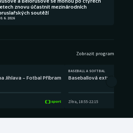
Rusové a Bělorusové se mohou po čtyřech
letech znovu účastnit mezinárodních
bruslařských soutěží
0. 6. 2026
Zobrazit program
BASEBALL A SOFTBAL
a Jihlava – Fotbal Příbram
Baseballová extraliga: Tře
Zítra
,
18:55
-
22:15