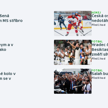
HOKEJ
íšená
Česká os
m MS stříbro
nedotáhl
Před 1 hod
FOTBAL
eym a v
Hradec č
jako
Besiktas
změří sí
Před 1 hod
FOTBAL
é kolo v
Salah b
m se v
Před 8 hod