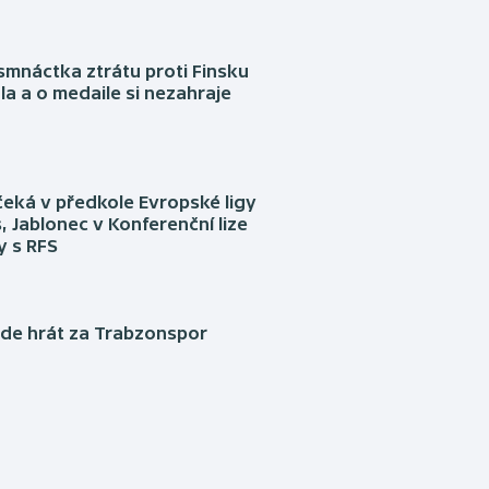
mnáctka ztrátu proti Finsku
a a o medaile si nezahraje
eká v předkole Evropské ligy
, Jablonec v Konferenční lize
ly s RFS
ude hrát za Trabzonspor