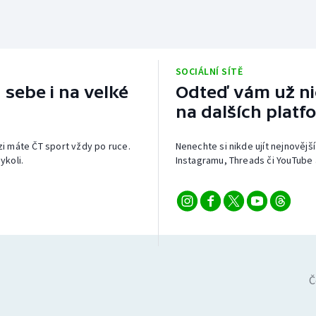
SOCIÁLNÍ SÍTĚ
 sebe i na velké
Odteď vám už nic
na dalších platf
izi máte ČT sport vždy po ruce.
Nenechte si nikde ujít nejnovější
ykoli.
Instagramu, Threads či YouTube 
Č