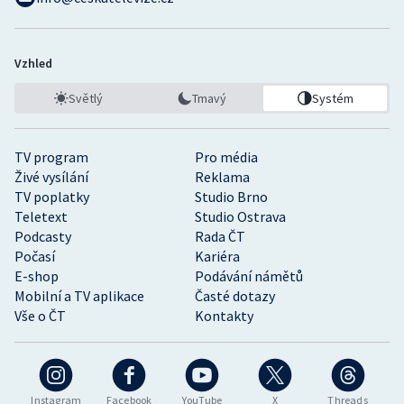
Vzhled
Světlý
Tmavý
Systém
TV program
Pro média
Živé vysílání
Reklama
TV poplatky
Studio Brno
Teletext
Studio Ostrava
Podcasty
Rada ČT
Počasí
Kariéra
E-shop
Podávání námětů
Mobilní a TV aplikace
Časté dotazy
Vše o ČT
Kontakty
Instagram
Facebook
YouTube
X
Threads