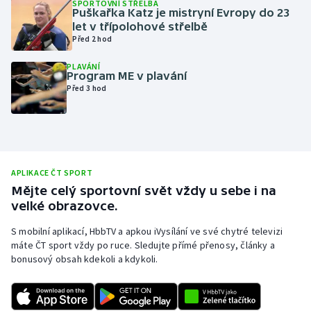
SPORTOVNÍ STŘELBA
Puškařka Katz je mistryní Evropy do 23
Olympijské hry
let v třípolohové střelbě
Před 2 hod
Parasport
PLAVÁNÍ
Program ME v plavání
Plavání
Před 3 hod
Plážový volejbal
Ragby
APLIKACE ČT SPORT
Rychlobruslení
Mějte celý sportovní svět vždy u sebe i na
velké obrazovce.
Rychlostní kanoistika
S mobilní aplikací, HbbTV a apkou iVysílání ve své chytré televizi
máte ČT sport vždy po ruce. Sledujte přímé přenosy, články a
Short track
bonusový obsah kdekoli a kdykoli.
Sportovní střelba