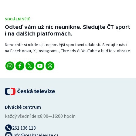
Stolní tenis
Triatlon
SOCIÁLNÍ SÍTĚ
Odteď vám už nic neunikne. Sledujte ČT sport
i na dalších platformách.
Veslování
Nenechte si nikde ujít nejnovější sportovní události. Sledujte nás i
Vodní slalom
na Facebooku, X, Instagramu, Threads či YouTube a buďte v obraze.
Volejbal
Ostatní
Divácké centrum
každý všední den:
8:00—16:00 hodin
261 136 113
info@ceskatelevize.cz