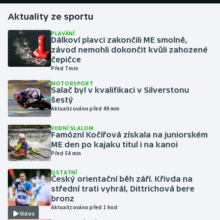
Aktuality ze sportu
Gymnastika
PLAVÁNÍ
Dálkoví plavci zakončili ME smolně,
Házená
závod nemohli dokončit kvůli zahozené
čepičce
Jezdectví
Před 7 min
MOTORSPORT
Salač byl v kvalifikaci v Silverstonu
Judo
šestý
Aktualizováno před 49 min
Krasobruslení
VODNÍ SLALOM
Famózní Kočířová získala na juniorském
Lezení
ME den po kajaku titul i na kanoi
Před 54 min
Lyže a snowboard
OSTATNÍ
Český orientační běh září. Křivda na
Moderní pětiboj
střední trati vyhrál, Dittrichová bere
bronz
Aktualizováno před 1 hod
Motorsport
Video