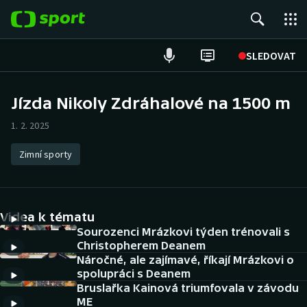
POPULÁRNÍ
SLEDOVAT
Fotbal
Jízda Nikoly Zdráhalové na 1500 m
Hokej
1. 2. 2025
Tenis
Zimní sporty
Atletika
Videa k tématu
Cyklistika
Sourozenci Mrázkovi týden trénovali s
Christopherem Deanem
DALŠÍ SPORTY
Náročné, ale zajímavé, říkají Mrázkovi o
spolupráci s Deanem
Americký fotbal
NEPŘEHLÉDNĚTE
Bruslařka Kainová triumfovala v závodu
ME