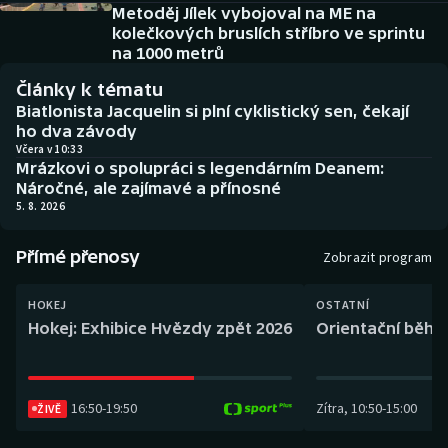
Baseball a softbal
Soutěže
Metoděj Jílek vybojoval na ME na
kolečkových bruslích stříbro ve sprintu
na 1000 metrů
Basketbal
Historické návraty
Články k tématu
Biatlon
Aplikace ČT sport
Biatlonista Jacquelin si plní cyklistický sen, čekají
ho dva závody
Včera v 10:33
Boby a skeleton
AZ kvíz
Mrázkovi o spolupráci s legendárním Deanem:
Náročné, ale zajímavé a přínosné
Box
5. 8. 2026
Curling
Přímé přenosy
Zobrazit program
Dostihy
HOKEJ
OSTATNÍ
Hokej: Exhibice Hvězdy zpět 2026
Orientační běh: 
Florbal
Futsal
16:50
-
19:50
Zítra
,
10:50
-
15:00
ŽIVĚ
Golf