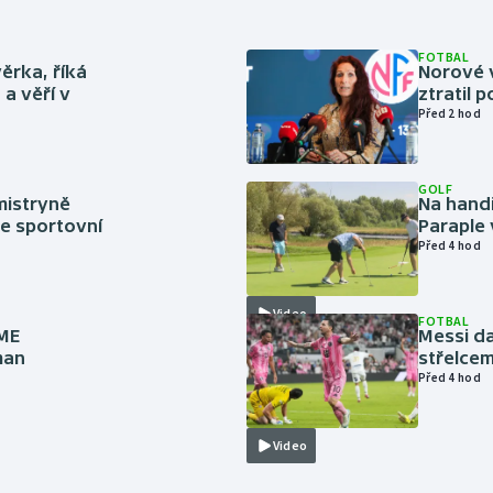
FOTBAL
ěrka, říká
Norové v
a věří v
ztratil 
Před 2 hod
GOLF
mistryně
Na handi
ze sportovní
Paraple 
Před 4 hod
Video
FOTBAL
 ME
Messi da
man
střelcem
Před 4 hod
Video