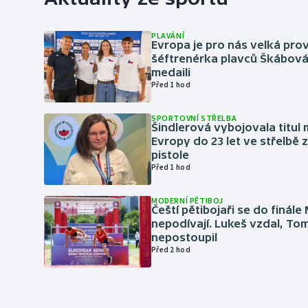
PLAVÁNÍ
Evropa je pro nás velká prov
šéftrenérka plavců Škábová 
medaili
Před 1 hod
SPORTOVNÍ STŘELBA
Šindlerová vybojovala titul 
Evropy do 23 let ve střelbě 
pistole
Před 1 hod
MODERNÍ PĚTIBOJ
Čeští pětibojaři se do finále
nepodívají. Lukeš vzdal, To
nepostoupil
Před 2 hod