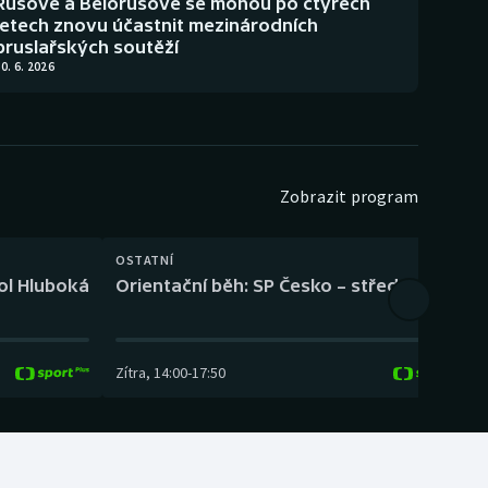
Rusové a Bělorusové se mohou po čtyřech
letech znovu účastnit mezinárodních
bruslařských soutěží
0. 6. 2026
Zobrazit program
OSTATNÍ
H
kol Hluboká
Orientační běh: SP Česko – střední trať
H
Zítra
,
14:00
-
17:50
Z