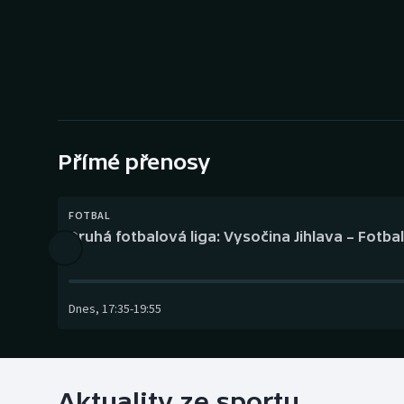
Curling
Dostihy
Florbal
Futsal
Přímé přenosy
Golf
FOTBAL
Gymnastika
Druhá fotbalová liga: Vysočina Jihlava – Fotba
Dnes
,
17:35
-
19:55
Aktuality ze sportu