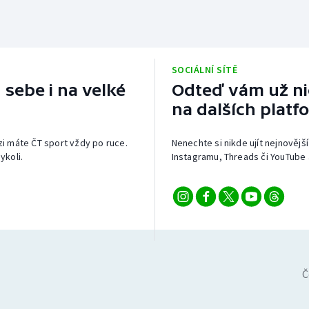
SOCIÁLNÍ SÍTĚ
 sebe i na velké
Odteď vám už nic
na dalších platf
izi máte ČT sport vždy po ruce.
Nenechte si nikde ujít nejnovější
ykoli.
Instagramu, Threads či YouTube 
Č