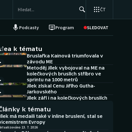
ČT
Podcasty
Program
SLEDOVAT
NEPŘEHLÉDNĚTE
Soutěže
idea k tématu
Bruslařka Kainová triumfovala v
Historické návraty
závodu ME
Metoděj Jílek vybojoval na ME na
Aplikace ČT sport
kolečkových bruslích stříbro ve
sprintu na 1000 metrů
AZ kvíz
Jílek získal Cenu Jiřího Gutha-
Jarkovského
Jílek září i na kolečkových bruslích
Články k tématu
Jílek má medaili také v inline bruslení, stal se
vicemistrem Evropy
ktualizováno 23. 7. 2026