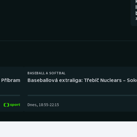
Moderní pětiboj
Triatlon
Motorsport
Veslování
3
Olympijské hry
Vodní slalom
Parasport
Volejbal
Plavání
Ostatní
BASEBALL A SOFTBAL
Plážový volejbal
l Příbram
Baseballová extraliga: Třebíč Nuclears – So
Dnes
,
18:55
-
22:15