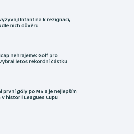
yzývají Infantina k rezignaci,
podle nich důvěru
cap nehrajeme: Golf pro
vybral letos rekordní částku
l první góly po MS a je nejlepším
 v historii Leagues Cupu