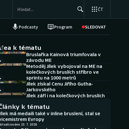
ČT
Podcasty
Program
SLEDOVAT
NEPŘEHLÉDNĚTE
Soutěže
idea k tématu
Bruslařka Kainová triumfovala v
Historické návraty
závodu ME
Metoděj Jílek vybojoval na ME na
Aplikace ČT sport
kolečkových bruslích stříbro ve
sprintu na 1000 metrů
AZ kvíz
Jílek získal Cenu Jiřího Gutha-
Jarkovského
Jílek září i na kolečkových bruslích
Články k tématu
Jílek má medaili také v inline bruslení, stal se
vicemistrem Evropy
ktualizováno 23. 7. 2026