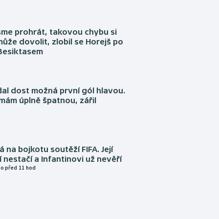
sme prohrát, takovou chybu si
ůže dovolit, zlobil se Horejš po
 Besiktasem
dal dost možná první gól hlavou.
emám úplně špatnou, zářil
á na bojkotu soutěží FIFA. Její
í nestačí a Infantinovi už nevěří
o před 11 hod