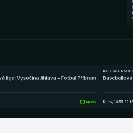
Moderní pětiboj
Triatlon
Motorsport
Veslování
3
Olympijské hry
Vodní slalom
Parasport
Volejbal
Plavání
Ostatní
BASEBALL A SOF
Plážový volejbal
á liga: Vysočina Jihlava – Fotbal Příbram
Baseballová 
Dnes
,
18:55
-
22:1