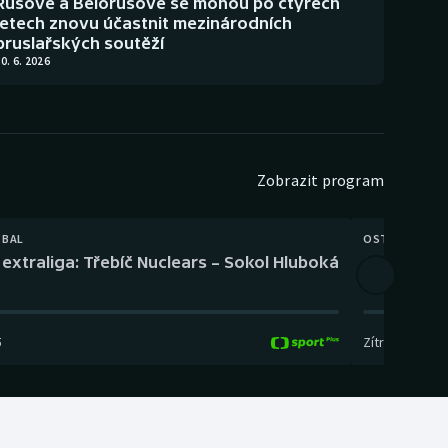
Rusové a Bělorusové se mohou po čtyřech
letech znovu účastnit mezinárodních
bruslařských soutěží
0. 6. 2026
Zobrazit program
TBAL
OSTATNÍ
extraliga: Třebíč Nuclears – Sokol Hluboká
Orientační
5
Zítra
,
14:00
-
17