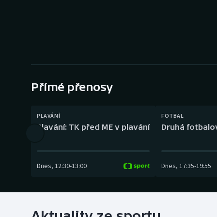
Curling
Dostihy
Florbal
Futsal
Přímé přenosy
Golf
PLAVÁNÍ
FOTBAL
Gymnastika
Plavání: TK před ME v plavání
Druhá fotbalov
Dnes
,
12:30
-
13:00
Dnes
,
17:35
-
19:55
Aktuality ze sportu