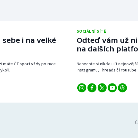
SOCIÁLNÍ SÍTĚ
 sebe i na velké
Odteď vám už nic
na dalších platf
izi máte ČT sport vždy po ruce.
Nenechte si nikde ujít nejnovější
ykoli.
Instagramu, Threads či YouTube 
Č