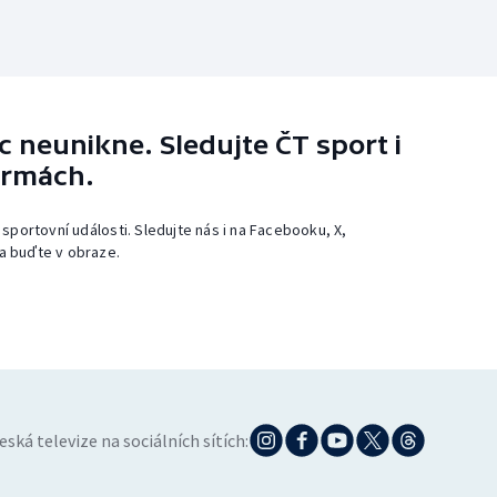
 neunikne. Sledujte ČT sport i
ormách.
 sportovní události. Sledujte nás i na Facebooku, X,
a buďte v obraze.
eská televize na sociálních sítích: