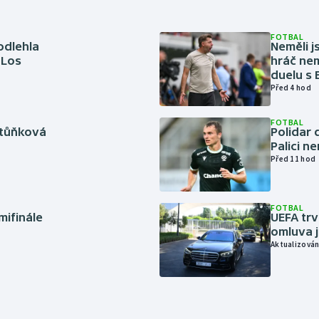
FOTBAL
odlehla
Neměli j
 Los
hráč nem
duelu s
Před 4 hod
FOTBAL
rtůňková
Polidar 
Palici n
Před 11 hod
FOTBAL
mifinále
UEFA trv
omluva j
Aktualizován