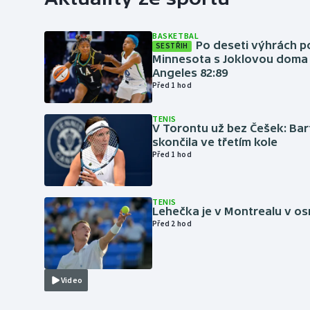
BASKETBAL
Po deseti výhrách p
SESTŘIH
Minnesota s Joklovou doma
Angeles 82:89
Před 1 hod
TENIS
V Torontu už bez Češek: Ba
skončila ve třetím kole
Před 1 hod
TENIS
Lehečka je v Montrealu v os
Před 2 hod
Video