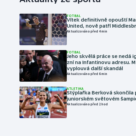
FOTBAL
Vítek definitivně opouští M
United, nově patří Middles
Aktualizováno před 4 min
FOTBAL
Jeho skvělá práce se nedá i
zní na Infantinovu adresu. M
vyplouvá další skandál
Aktualizováno před 6 min
ATLETIKA
Stýplařka Berková skončila 
juniorském světovém šampi
Aktualizováno před 2 hod