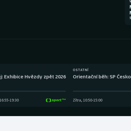
Moderní pětiboj
Triatlon
V
Motorsport
Veslování
5
Olympijské hry
Vodní slalom
Parasport
Volejbal
Plavání
Ostatní
OSTATNÍ
Plážový volejbal
j: Exhibice Hvězdy zpět 2026
Orientační běh: SP Česko
16:55
-
19:30
Zítra
,
10:50
-
15:00