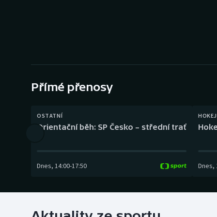
Curling
Dostihy
Florbal
Futsal
Přímé přenosy
Golf
OSTATNÍ
HOKEJ
Gymnastika
Orientační běh: SP Česko – střední trať
Hoke
Dnes
,
14:00
-
17:50
Dnes
,
Aktuality ze sportu