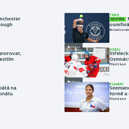
TENIS
anchester
SESTŘIH
brough
osmifiná
Aktualizován
Video
HOKEJ
gnorovat,
Střeleck
ezitím
Osmnáct
Před 3 hod
Video
PLAVÁNÍ
pátá na
Seemanov
onátu
formě a 
Před 6 hod