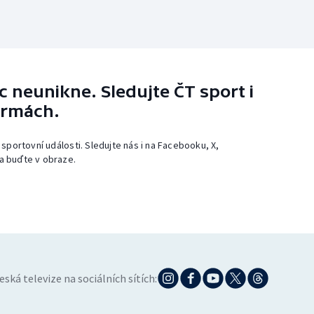
 neunikne. Sledujte ČT sport i
ormách.
 sportovní události. Sledujte nás i na Facebooku, X,
a buďte v obraze.
eská televize na sociálních sítích: