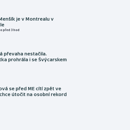
Menšík je v Montrealu v
le
o před 3 hod
á převaha nestačila.
ka prohrála i se Švýcarskem
á se před ME cítí zpět ve
chce útočit na osobní rekord