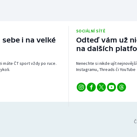
SOCIÁLNÍ SÍTĚ
 sebe i na velké
Odteď vám už nic
na dalších platf
izi máte ČT sport vždy po ruce.
Nenechte si nikde ujít nejnovější
ykoli.
Instagramu, Threads či YouTube 
Č