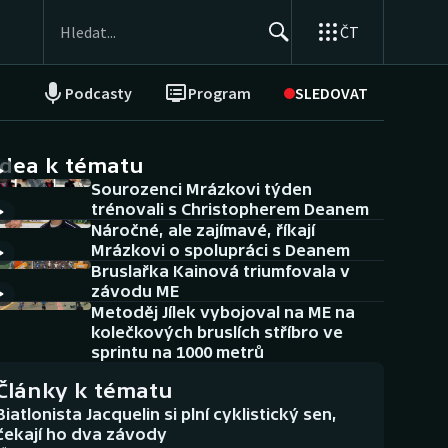
ČT
Podcasty
Program
SLEDOVAT
NEPŘEHLÉDNĚTE
Soutěže
idea k tématu
Sourozenci Mrázkovi týden
Historické návraty
trénovali s Christopherem Deanem
Náročné, ale zajímavé, říkají
Aplikace ČT sport
Mrázkovi o spolupráci s Deanem
Bruslařka Kainová triumfovala v
AZ kvíz
závodu ME
Metoděj Jílek vybojoval na ME na
kolečkových bruslích stříbro ve
sprintu na 1000 metrů
Články k tématu
Biatlonista Jacquelin si plní cyklistický sen,
čekají ho dva závody