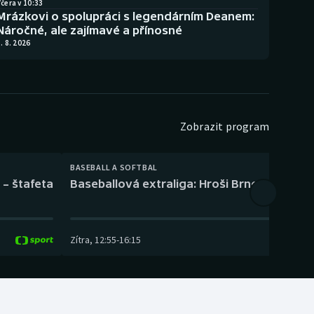
čera v 10:33
Mrázkovi o spolupráci s legendárním Deanem:
Náročné, ale zajímavé a přínosné
. 8. 2026
Zobrazit program
BASEBALL A SOFTBAL
 – štafeta
Baseballová extraliga: Hroši Brno – Eagles
Zítra
,
12:55
-
16:15