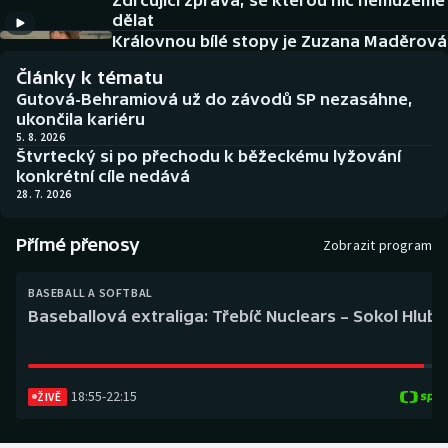
Zdrcující zpráva, se kterou nic nemůžeme
Baseball a softbal
Soutěže
dělat
Královnou bílé stopy je Zuzana Maděrová
Basketbal
Historické návraty
Články k tématu
Gutová-Behramiová už do závodů SP nezasáhne,
Biatlon
Aplikace ČT sport
ukončila kariéru
5. 8. 2026
Štvrtecký si po přechodu k běžeckému lyžování
Boby a skeleton
AZ kvíz
konkrétní cíle nedává
28. 7. 2026
Box
Přímé přenosy
Zobrazit program
Curling
BASEBALL A SOFTBAL
Dostihy
Baseballová extraliga: Třebíč Nuclears – Sokol Hlub
Florbal
18:55
-
22:15
Futsal
ŽIVĚ
Golf