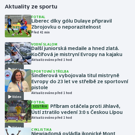
Aktuality ze sportu
Gymnastika
FOTBAL
Liberec díky gólu Dulaye připravil
Zbrojovku o neporazitelnost
Házená
Před 41 min
Jezdectví
VODNÍ SLALOM
Další juniorská medaile a hned zlatá.
Kočířová je mistryní Evropy na kajaku
Judo
Aktualizováno před 1 hod
Video
Krasobruslení
SPORTOVNÍ STŘELBA
Šindlerová vybojovala titul mistryně
Evropy do 23 let ve střelbě ze sportovní
Lezení
pistole
Aktualizováno před 1 hod
Video
Lyže a snowboard
FOTBAL
Příbram otáčela proti Jihlavě,
SESTŘIH
Ústí ztratilo vedení 3:0 s Českou Lípou
Moderní pětiboj
Aktualizováno před 1 hod
Video
Motorsport
CYKLISTIKA
Niewiadomá ovládla ikonické Mont