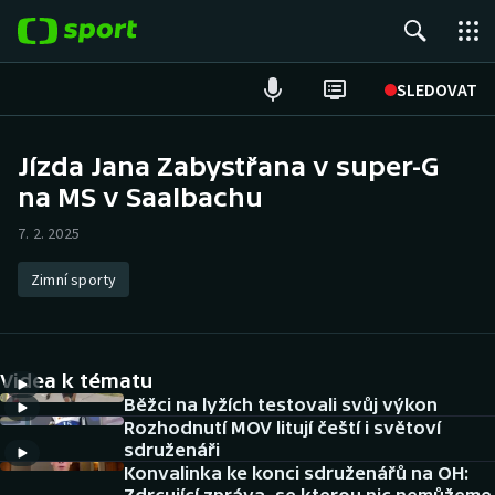
POPULÁRNÍ
SLEDOVAT
Fotbal
Jízda Jana Zabystřana v super-G
na MS v Saalbachu
Hokej
7. 2. 2025
Tenis
Zimní sporty
Atletika
Cyklistika
Videa k tématu
DALŠÍ SPORTY
Běžci na lyžích testovali svůj výkon
Rozhodnutí MOV litují čeští i světoví
sdruženáři
Americký fotbal
NEPŘEHLÉDNĚTE
Konvalinka ke konci sdruženářů na OH: