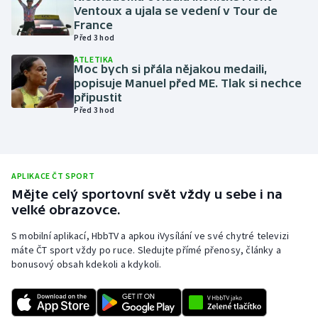
Ventoux a ujala se vedení v Tour de
Olympijské hry
France
Před 3 hod
Parasport
ATLETIKA
Moc bych si přála nějakou medaili,
popisuje Manuel před ME. Tlak si nechce
Plavání
připustit
Před 3 hod
Plážový volejbal
Ragby
APLIKACE ČT SPORT
Rychlobruslení
Mějte celý sportovní svět vždy u sebe i na
velké obrazovce.
Rychlostní kanoistika
S mobilní aplikací, HbbTV a apkou iVysílání ve své chytré televizi
máte ČT sport vždy po ruce. Sledujte přímé přenosy, články a
Short track
bonusový obsah kdekoli a kdykoli.
Sportovní střelba