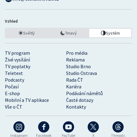
Vzhled
Světlý
Tmavý
Systém
TV program
Pro média
Živé vysílání
Reklama
TV poplatky
Studio Brno
Teletext
Studio Ostrava
Podcasty
Rada ČT
Počasí
Kariéra
E-shop
Podávání námětů
Mobilní a TV aplikace
Časté dotazy
Vše o ČT
Kontakty
Instagram
Facebook
YouTube
X
Threads