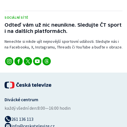
Stolní tenis
Triatlon
SOCIÁLNÍ SÍTĚ
Odteď vám už nic neunikne. Sledujte ČT sport
i na dalších platformách.
Veslování
Nenechte si nikde ujít nejnovější sportovní události. Sledujte nás i
Vodní slalom
na Facebooku, X, Instagramu, Threads či YouTube a buďte v obraze.
Volejbal
Ostatní
Divácké centrum
každý všední den:
8:00—16:00 hodin
261 136 113
info@ceskatelevize.cz